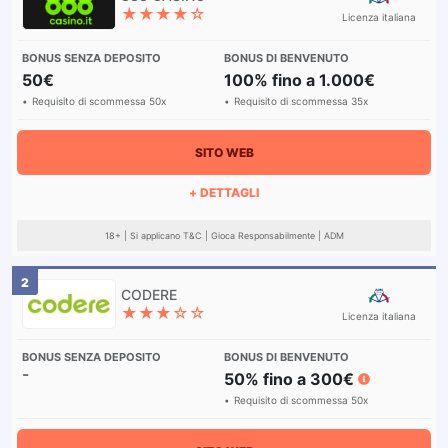
★★★★☆
Licenza italiana
50€
100% fino a 1.000€
Requisito di scommessa 50x
Requisito di scommessa 35x
SITO WEB
+ DETTAGLI
18+ | Si applicano T&C | Gioca Responsabilmente | ADM
2
★★★☆☆
Licenza italiana
-
50% fino a 300€
Requisito di scommessa 50x