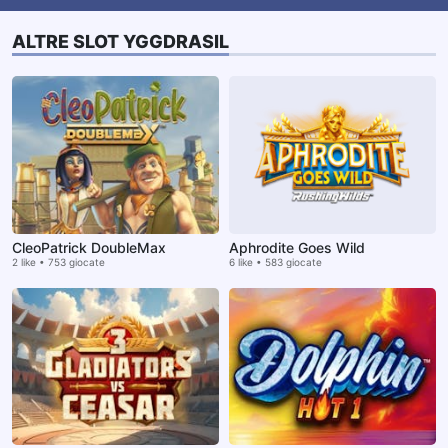
ALTRE SLOT YGGDRASIL
CleoPatrick DoubleMax
Aphrodite Goes Wild
2 like • 753 giocate
6 like • 583 giocate