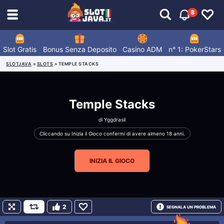
8
Slot Gratis
Bonus Senza Deposito
Casino ADM
n° 1: PokerStars
SLOTJAVA
»
SLOTS
»
TEMPLE STACKS
Temple Stacks
di
Yggdrasil
Cliccando su Inizia il Gioco confermi di avere almeno 18 anni.
INIZIA IL GIOCO
2
SEGNALA UN PROBLEMA