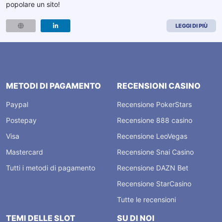
popolare un sito!
LEGGI DI PIÙ
METODI DI PAGAMENTO
RECENSIONI CASINO
Paypal
Recensione PokerStars
Postepay
Recensione 888 casino
Visa
Recensione LeoVegas
Mastercard
Recensione Snai Casino
Tutti i metodi di pagamento
Recensione DAZN Bet
Recensione StarCasino
Tutte le recensioni
TEMI DELLE SLOT
SU DI NOI