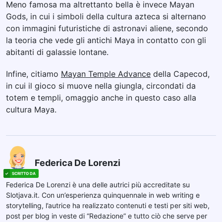
Meno famosa ma altrettanto bella è invece Mayan
Gods, in cui i simboli della cultura azteca si alternano
con immagini futuristiche di astronavi aliene, secondo
la teoria che vede gli antichi Maya in contatto con gli
abitanti di galassie lontane.
Infine, citiamo
Mayan Temple Advance
della Capecod,
in cui il gioco si muove nella giungla, circondati da
totem e templi, omaggio anche in questo caso alla
cultura Maya.
Federica De Lorenzi
Federica De Lorenzi è una delle autrici più accreditate su
Slotjava.it. Con un’esperienza quinquennale in web writing e
storytelling, l’autrice ha realizzato contenuti e testi per siti web,
post per blog in veste di “Redazione” e tutto ciò che serve per