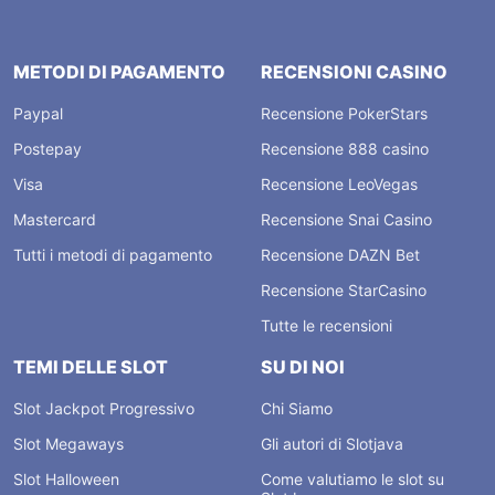
METODI DI PAGAMENTO
RECENSIONI CASINO
Paypal
Recensione PokerStars
Postepay
Recensione 888 casino
Visa
Recensione LeoVegas
Mastercard
Recensione Snai Casino
Tutti i metodi di pagamento
Recensione DAZN Bet
Recensione StarCasino
Tutte le recensioni
TEMI DELLE SLOT
SU DI NOI
Slot Jackpot Progressivo
Chi Siamo
Slot Megaways
Gli autori di Slotjava
Slot Halloween
Come valutiamo le slot su