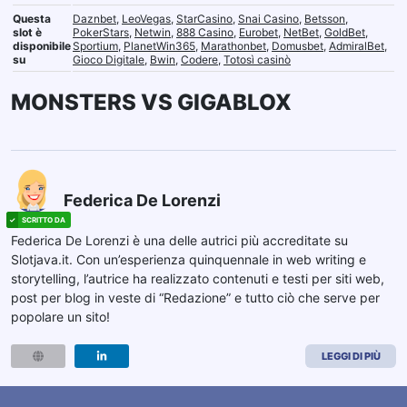
Questa
Daznbet
,
LeoVegas
,
StarCasino
,
Snai Casino
,
Betsson
,
slot è
PokerStars
,
Netwin
,
888 Casino
,
Eurobet
,
NetBet
,
GoldBet
,
disponibile
Sportium
,
PlanetWin365
,
Marathonbet
,
Domusbet
,
AdmiralBet
,
su
Gioco Digitale
,
Bwin
,
Codere
,
Totosì casinò
MONSTERS VS GIGABLOX
Federica De Lorenzi
Federica De Lorenzi è una delle autrici più accreditate su
Slotjava.it. Con un’esperienza quinquennale in web writing e
storytelling, l’autrice ha realizzato contenuti e testi per siti web,
post per blog in veste di “Redazione” e tutto ciò che serve per
popolare un sito!
LEGGI DI PIÙ