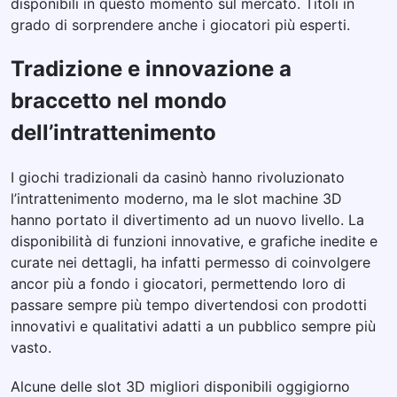
disponibili in questo momento sul mercato. Titoli in
grado di sorprendere anche i giocatori più esperti.
Tradizione e innovazione a
braccetto nel mondo
dell’intrattenimento
I giochi tradizionali da casinò hanno rivoluzionato
l’intrattenimento moderno, ma le slot machine 3D
hanno portato il divertimento ad un nuovo livello. La
disponibilità di funzioni innovative, e grafiche inedite e
curate nei dettagli, ha infatti permesso di coinvolgere
ancor più a fondo i giocatori, permettendo loro di
passare sempre più tempo divertendosi con prodotti
innovativi e qualitativi adatti a un pubblico sempre più
vasto.
Alcune delle slot 3D migliori disponibili oggigiorno