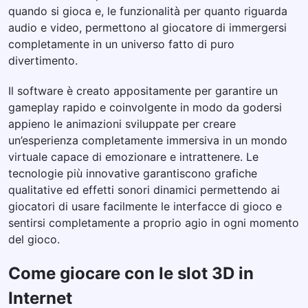
quando si gioca e, le funzionalità per quanto riguarda
audio e video, permettono al giocatore di immergersi
completamente in un universo fatto di puro
divertimento.
Il software è creato appositamente per garantire un
gameplay rapido e coinvolgente in modo da godersi
appieno le animazioni sviluppate per creare
un’esperienza completamente immersiva in un mondo
virtuale capace di emozionare e intrattenere. Le
tecnologie più innovative garantiscono grafiche
qualitative ed effetti sonori dinamici permettendo ai
giocatori di usare facilmente le interfacce di gioco e
sentirsi completamente a proprio agio in ogni momento
del gioco.
Come giocare con le slot 3D in
Internet