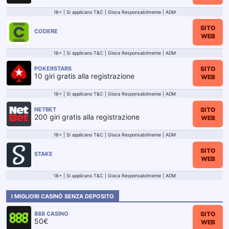
18+ | Si applicano T&C | Gioca Responsabilmente | ADM
SITO
CODERE
WEB
18+ | Si applicano T&C | Gioca Responsabilmente | ADM
SITO
POKERSTARS
10 giri gratis alla registrazione
WEB
18+ | Si applicano T&C | Gioca Responsabilmente | ADM
SITO
NETBET
200 giri gratis alla registrazione
WEB
18+ | Si applicano T&C | Gioca Responsabilmente | ADM
SITO
STAKE
WEB
18+ | Si applicano T&C | Gioca Responsabilmente | ADM
I MIGLIORI CASINÒ SENZA DEPOSITO
SITO
888 CASINO
50€
WEB