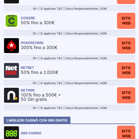
18+ | Si applicano T&C | Gioca Responsabilmente | ADM
SITO
CODERE
50% fino a 300€
WEB
18+ | Si applicano T&C | Gioca Responsabilmente | ADM
SITO
POKERSTARS
300% fino a 300€
WEB
18+ | Si applicano T&C | Gioca Responsabilmente | ADM
SITO
NETBET
50% fino a 2.000€
WEB
18+ | Si applicano T&C | Gioca Responsabilmente | ADM
NETWIN
SITO
100% fino a 500€ +
WEB
50 Giri gratis
18+ | Si applicano T&C | Gioca Responsabilmente | ADM
I MIGLIORI CASINÒ CON GIRI GRATIS
SITO
888 CASINO
WEB