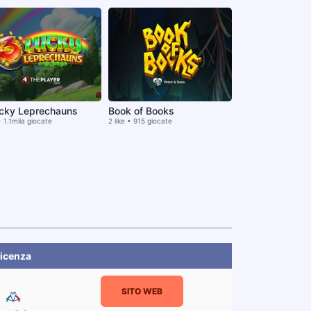
cky Leprechauns
Book of Books
• 1.1mila giocate
2 like • 915 giocate
icenza
SITO WEB