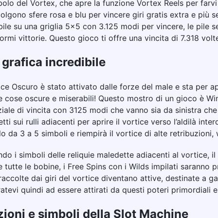
bolo del Vortex, che apre la funzione Vortex Reels per farvi
colgono sfere rosa e blu per vincere giri gratis extra e più 
ile su una griglia 5×5 con 3.125 modi per vincere, le pile 
ormi vittorie. Questo gioco ti offre una vincita di 7.318 volt
grafica incredibile
tice Oscuro è stato attivato dalle forze del male e sta per a
le cose oscure e miserabili! Questo mostro di un gioco è Win
iale di vincita con 3125 modi che vanno sia da sinistra ch
tti sui rulli adiacenti per aprire il vortice verso l’aldilà in
llo da 3 a 5 simboli e riempirà il vortice di alte retribuzioni
do i simboli delle reliquie maledette adiacenti al vortice, i
e tutte le bobine, i Free Spins con i Wilds impilati saranno pr
raccolte dai giri del vortice diventano attive, destinate a g
atevi quindi ad essere attirati da questi poteri primordiali
ioni e simboli della Slot Machine