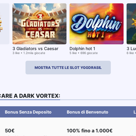
3 Gladiators vs Caesar
Dolphin hot 1
3 Lu
3 like • 1.2mila giocate
5 like • 696 giocate
6 like 
MOSTRA TUTTE LE SLOT YGGDRASIL
OCARE A
DARK VORTEX
:
Bonus Senza Deposito
Bonus di Benvenuto
L
50€
100% fino a 1.000€