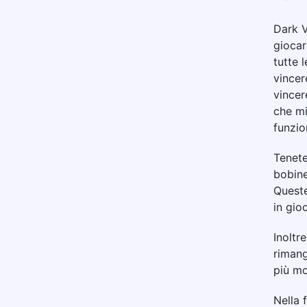
Dark V
giocar
tutte 
vincer
vincer
che mi
funzio
Tenete
bobine
Queste
in gio
Inoltr
rimang
più mo
Nella 