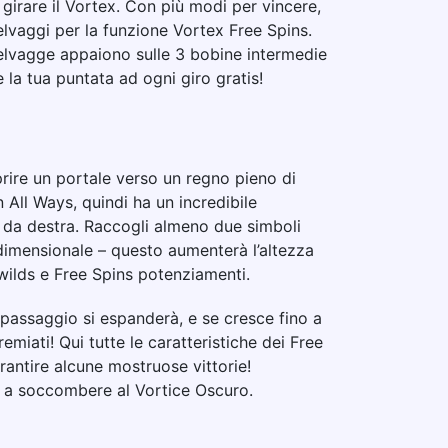
 girare il Vortex. Con più modi per vincere,
selvaggi per la funzione Vortex Free Spins.
selvagge appaiono sulle 3 bobine intermedie
e la tua puntata ad ogni giro gratis!
prire un portale verso un regno pieno di
 All Ways, quindi ha un incredibile
e da destra. Raccogli almeno due simboli
terdimensionale – questo aumenterà l’altezza
, wilds e Free Spins potenziamenti.
l passaggio si espanderà, e se cresce fino a
emiati! Qui tutte le caratteristiche dei Free
arantire alcune mostruose vittorie!
 e a soccombere al Vortice Oscuro.