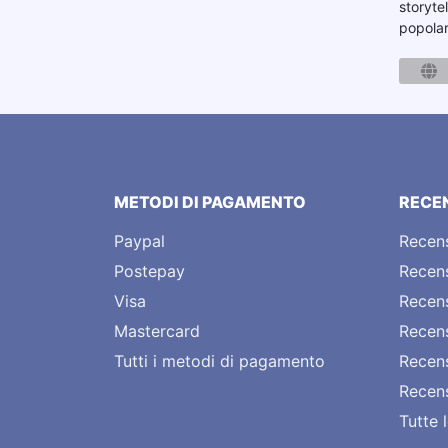
storyte
popolar
METODI DI PAGAMENTO
RECE
Paypal
Recen
Postepay
Recen
Visa
Recen
Mastercard
Recen
Tutti i metodi di pagamento
Recen
Recen
Tutte 