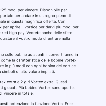
.125 modi per vincere. Disponibile per
un portale per andare in un regno pieno di
male in questa magnifica offerta. Con
 per aprire il vortice per darvi più modi per
acked high pay. Vedrete anche delle sfere
quistare il vostro modo di entrare nella
o sulle bobine adiacenti li convertiranno in
come la caratteristica delle bobine Vortex.
cere in più modi con ogni bobina del vortice
simboli di alto valore impilati.
ex extra e 2 giri Vortex extra. Questi
ti giocati. Più bobine Vortex sono aperte,
 vincere in totale.
questi potenziano la funzione Vortex Free