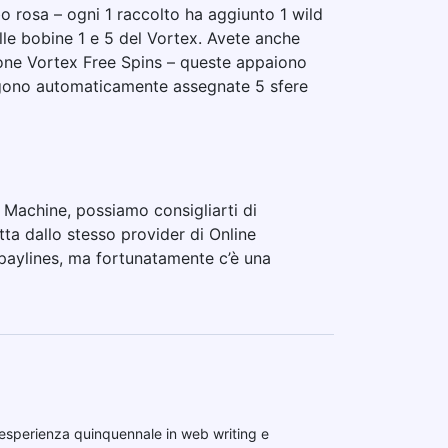
bo rosa – ogni 1 raccolto ha aggiunto 1 wild
sulle bobine 1 e 5 del Vortex. Avete anche
zione Vortex Free Spins – queste appaiono
vengono automaticamente assegnate 5 sfere
 Machine, possiamo consigliarti di
tta dallo stesso provider di Online
 paylines, ma fortunatamente c’è una
n’esperienza quinquennale in web writing e