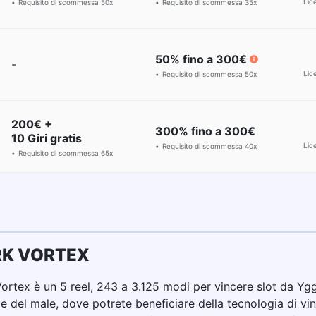
Lice
Requisito di scommessa 50x
Requisito di scommessa 35x
50% fino a 300€
-
Lice
Requisito di scommessa 50x
200€ +
300% fino a 300€
10 Giri gratis
Lice
Requisito di scommessa 40x
Requisito di scommessa 65x
K VORTEX
ortex è un 5 reel, 243 a 3.125 modi per vincere slot da Ygg
ze del male, dove potrete beneficiare della tecnologia di vin