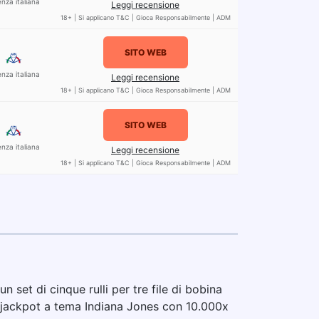
nza italiana
Leggi recensione
18+ | Si applicano T&C | Gioca Responsabilmente | ADM
SITO WEB
nza italiana
Leggi recensione
18+ | Si applicano T&C | Gioca Responsabilmente | ADM
SITO WEB
nza italiana
Leggi recensione
18+ | Si applicano T&C | Gioca Responsabilmente | ADM
n set di cinque rulli per tre file di bobina
t jackpot a tema Indiana Jones con 10.000x