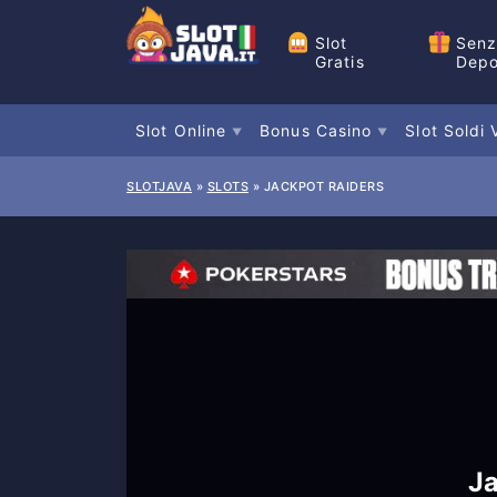
Slot
Sen
Gratis
Depo
Slot Online
Bonus Casino
Slot Soldi 
▼
▼
SLOTJAVA
»
SLOTS
»
JACKPOT RAIDERS
Ja