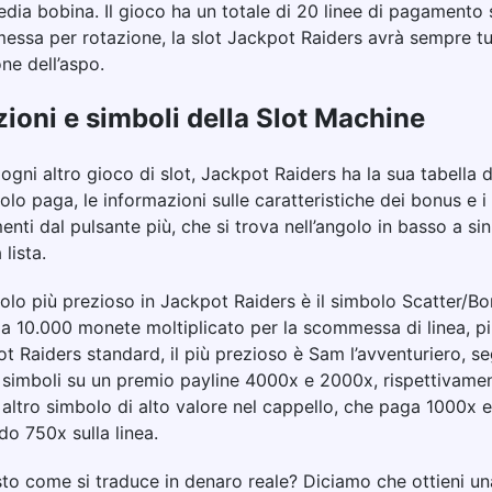
edia bobina. Il gioco ha un totale di 20 linee di pagamento
ssa per rotazione, la slot Jackpot Raiders avrà sempre t
one dell’aspo.
ioni e simboli della Slot Machine
gni altro gioco di slot, Jackpot Raiders ha la sua tabella
bolo paga, le informazioni sulle caratteristiche dei bonus e i
nti dal pulsante più, che si trova nell’angolo in basso a sin
a lista.
bolo più prezioso in Jackpot Raiders è il simbolo Scatter/Bon
a 10.000 monete moltiplicato per la scommessa di linea, più d
t Raiders standard, il più prezioso è Sam l’avventuriero, 
 simboli su un premio payline 4000x e 2000x, rispettivament
 altro simbolo di alto valore nel cappello, che paga 1000x 
o 750x sulla linea.
to come si traduce in denaro reale? Diciamo che ottieni una