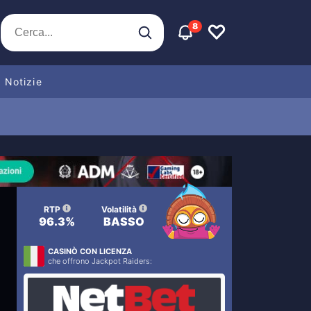
8
Notizie
RTP
Volatilità
96.3%
BASSO
CASINÒ CON LICENZA
che offrono Jackpot Raiders: