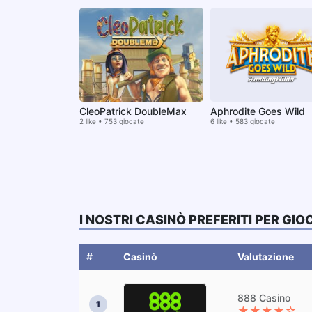
CleoPatrick DoubleMax
Aphrodite Goes Wild
2 like • 753 giocate
6 like • 583 giocate
I NOSTRI CASINÒ PREFERITI PER GI
#
Casinò
Valutazione
1
★★★★☆