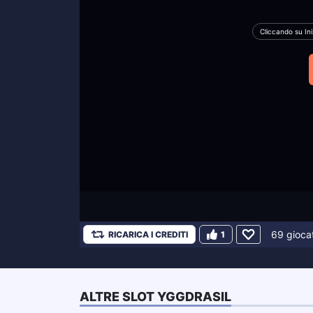
Cliccando su Ini
69
gioca
RICARICA I CREDITI
1
ALTRE SLOT YGGDRASIL