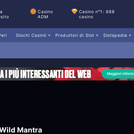
za
Casino
Casino n°1: 888
sito
ADM
casino
Veri
Giochi Casinò
Produttori di Slot
Slotspedia
▼
▼
▼
Wild Mantra