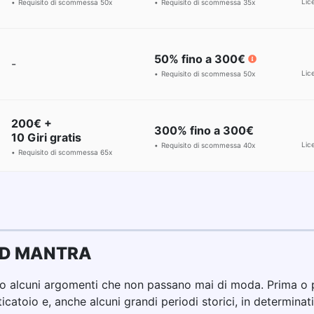
Lice
Requisito di scommessa 50x
Requisito di scommessa 35x
50% fino a 300€
-
Lice
Requisito di scommessa 50x
200€ +
300% fino a 300€
10 Giri gratis
Lice
Requisito di scommessa 40x
Requisito di scommessa 65x
LD MANTRA
o alcuni argomenti che non passano mai di moda. Prima o po
icatoio e, anche alcuni grandi periodi storici, in determina