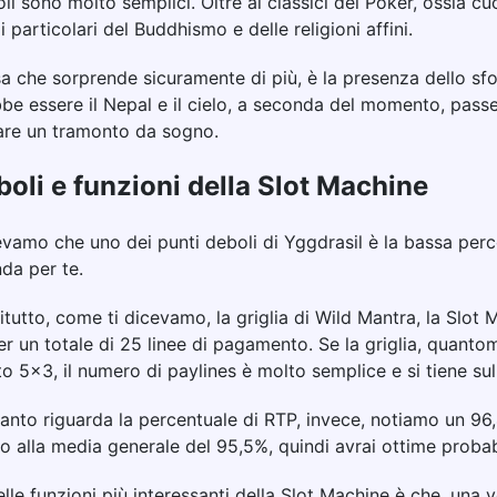
oli sono molto semplici. Oltre ai classici del Poker, ossia cuo
i particolari del Buddhismo e delle religioni affini.
a che sorprende sicuramente di più, è la presenza dello sf
be essere il Nepal e il cielo, a seconda del momento, passerà
are un tramonto da sogno.
oli e funzioni della Slot Machine
evamo che uno dei punti deboli di Yggdrasil è la bassa perc
da per te.
itutto, come ti dicevamo, la griglia di Wild Mantra, la Slot
r un totale di 25 linee di pagamento. Se la griglia, quantom
ito 5×3, il numero di paylines è molto semplice e si tiene su
anto riguarda la percentuale di RTP, invece, notiamo un 96,4
to alla media generale del 95,5%, quindi avrai ottime probabil
lle funzioni più interessanti della Slot Machine è che, una 