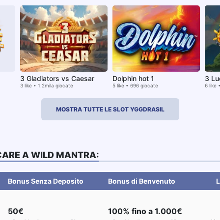
3 Gladiators vs Caesar
Dolphin hot 1
3 Lu
3 like • 1.2mila giocate
5 like • 696 giocate
6 like 
MOSTRA TUTTE LE SLOT YGGDRASIL
OCARE A
WILD MANTRA
:
Bonus Senza Deposito
Bonus di Benvenuto
L
50€
100% fino a 1.000€