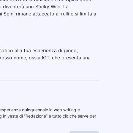
i diventerà uno Sticky Wild. La
Spin, rimane attaccato ai rulli e si limita a
sotico alla tua esperienza di gioco,
grosso nome, ossia IGT, che presenta una
n’esperienza quinquennale in web writing e
log in veste di “Redazione” e tutto ciò che serve per