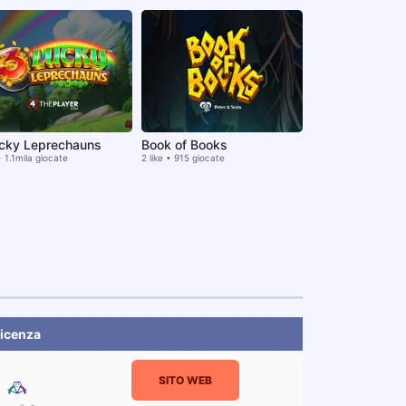
cky Leprechauns
Book of Books
• 1.1mila giocate
2 like • 915 giocate
icenza
SITO WEB