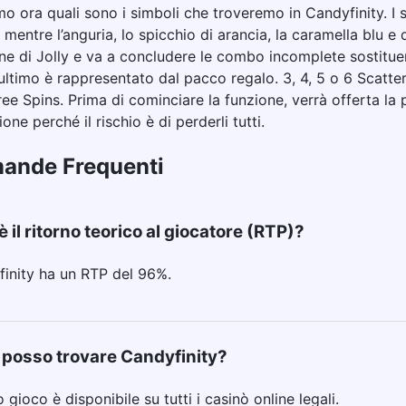
o ora quali sono i simboli che troveremo in Candyfinity. I 
 mentre l’anguria, lo spicchio di arancia, la caramella blu e 
ne di Jolly e va a concludere le combo incomplete sostitue
ultimo è rappresentato dal pacco regalo. 3, 4, 5 o 6 Scatte
ree Spins. Prima di cominciare la funzione, verrà offerta la p
one perché il rischio è di perderli tutti.
ande Frequenti
è il ritorno teorico al giocatore (RTP)?
finity ha un RTP del 96%.
posso trovare Candyfinity?
 gioco è disponibile su tutti i casinò online legali.