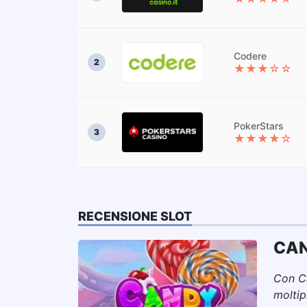
2
★★★☆☆
3
★★★★☆
RECENSIONE SLOT
CAN
Con Ca
moltip