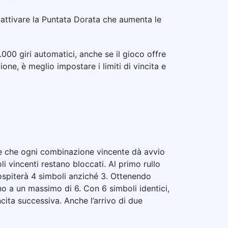
ò attivare la Puntata Dorata che aumenta le
000 giri automatici, anche se il gioco offre
zione, è meglio impostare i limiti di vincita e
re che ogni combinazione vincente dà avvio
oli vincenti restano bloccati. Al primo rullo
 ospiterà 4 simboli anziché 3. Ottenendo
ino a un massimo di 6. Con 6 simboli identici,
cita successiva. Anche l’arrivo di due