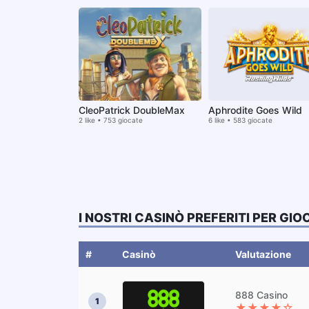
CleoPatrick DoubleMax
Aphrodite Goes Wild
2 like • 753 giocate
6 like • 583 giocate
I NOSTRI CASINÒ PREFERITI PER GI
#
Casinò
Valutazione
1
★★★★☆