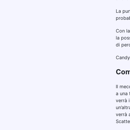
La pun
probab
Con la
la poss
di per
Candyf
Com
Il mec
a una 
verrà 
un’alt
verrà 
Scatte