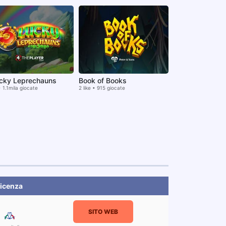
cky Leprechauns
Book of Books
• 1.1mila giocate
2 like • 915 giocate
icenza
SITO WEB