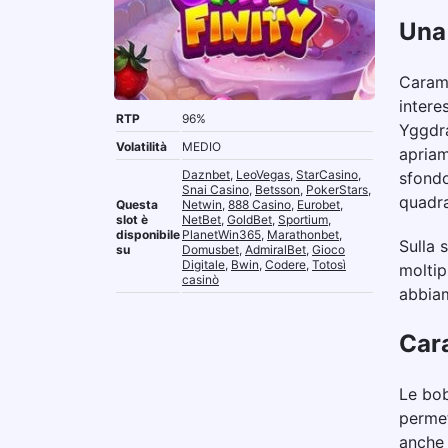
Una
Carame
intere
RTP
96%
Yggdra
Volatilità
MEDIO
apriam
Daznbet
,
LeoVegas
,
StarCasino
,
sfondo
Snai Casino
,
Betsson
,
PokerStars
,
quadra
Questa
Netwin
,
888 Casino
,
Eurobet
,
slot è
NetBet
,
GoldBet
,
Sportium
,
disponibile
PlanetWin365
,
Marathonbet
,
Sulla 
su
Domusbet
,
AdmiralBet
,
Gioco
Digitale
,
Bwin
,
Codere
,
Totosì
moltip
casinò
abbiam
Cara
Le bob
permet
anche 