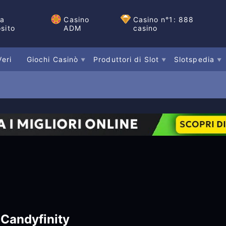
za
Casino
Casino n°1: 888
sito
ADM
casino
Veri
Giochi Casinò
Produttori di Slot
Slotspedia
▼
▼
▼
Candyfinity