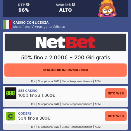
RTP
Volatilità
96%
ALTO
CASINÒ CON LICENZA
che offrono Vikings go to Valhalla:
50% fino a 2.000€ + 200 Giri gratis
MAGGIORI INFORMAZIONI
18+ | Si applicano T&C | Gioca Responsabilmente | ADM
888 CASINO
SITO WEB
100% fino a 1.000€
18+ | Si applicano T&C | Gioca Responsabilmente | ADM
CODERE
SITO WEB
50% fino a 300€
18+ | Si applicano T&C | Gioca Responsabilmente | ADM