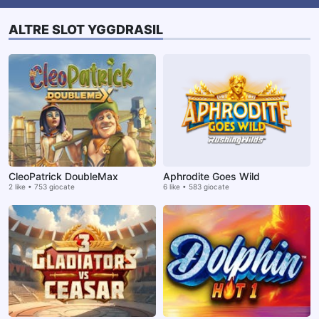
ALTRE SLOT YGGDRASIL
CleoPatrick DoubleMax
Aphrodite Goes Wild
2 like • 753 giocate
6 like • 583 giocate