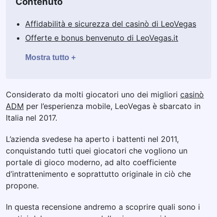
Contenuto
Affidabilità e sicurezza del casinò di LeoVegas
Offerte e bonus benvenuto di LeoVegas.it
Mostra tutto +
Considerato da molti giocatori uno dei migliori
casinò
ADM
per l’esperienza mobile, LeoVegas è sbarcato in
Italia nel 2017.
L’azienda svedese ha aperto i battenti nel 2011,
conquistando tutti quei giocatori che vogliono un
portale di gioco moderno, ad alto coefficiente
d’intrattenimento e soprattutto originale in ciò che
propone.
In questa recensione andremo a scoprire quali sono i