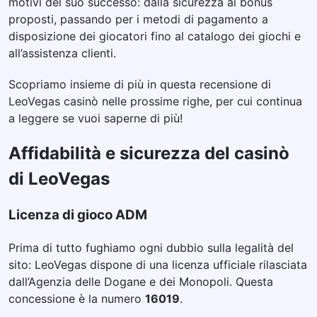
motivi del suo successo: dalla sicurezza ai bonus
proposti, passando per i metodi di pagamento a
disposizione dei giocatori fino al catalogo dei giochi e
all’assistenza clienti.
Scopriamo insieme di più in questa recensione di
LeoVegas casinò nelle prossime righe, per cui continua
a leggere se vuoi saperne di più!
Affidabilità e sicurezza del casinò
di LeoVegas
Licenza di gioco ADM
Prima di tutto fughiamo ogni dubbio sulla legalità del
sito: LeoVegas dispone di una licenza ufficiale rilasciata
dall’Agenzia delle Dogane e dei Monopoli. Questa
concessione è la numero
16019
.