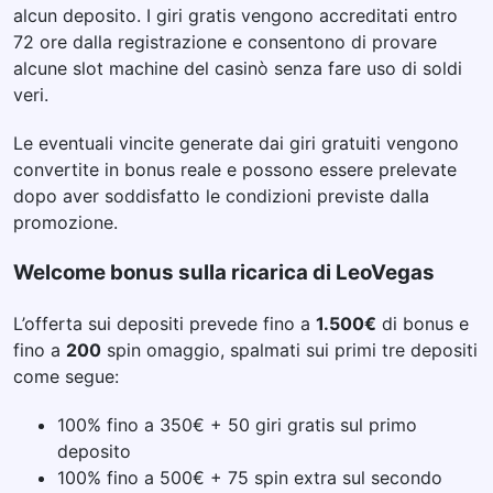
alcun deposito. I giri gratis vengono accreditati entro
72 ore dalla registrazione e consentono di provare
alcune slot machine del casinò senza fare uso di soldi
veri.
Le eventuali vincite generate dai giri gratuiti vengono
convertite in bonus reale e possono essere prelevate
dopo aver soddisfatto le condizioni previste dalla
promozione.
Welcome bonus sulla ricarica di LeoVegas
L’offerta sui depositi prevede fino a
1.500€
di bonus e
fino a
200
spin omaggio, spalmati sui primi tre depositi
come segue:
100% fino a 350€ + 50 giri gratis sul primo
deposito
100% fino a 500€ + 75 spin extra sul secondo