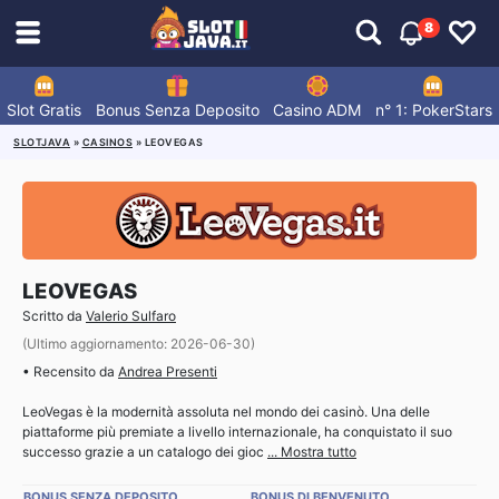
8
Slot Gratis
Bonus Senza Deposito
Casino ADM
n° 1: PokerStars
SLOTJAVA
»
CASINOS
»
LEOVEGAS
LEOVEGAS
Scritto da
Valerio Sulfaro
(Ultimo aggiornamento: 2026-06-30)
• Recensito da
Andrea Presenti
LeoVegas è la modernità assoluta nel mondo dei casinò. Una delle
piattaforme più premiate a livello internazionale, ha conquistato il suo
successo grazie a un catalogo dei gioc
... Mostra tutto
BONUS SENZA DEPOSITO
BONUS DI BENVENUTO