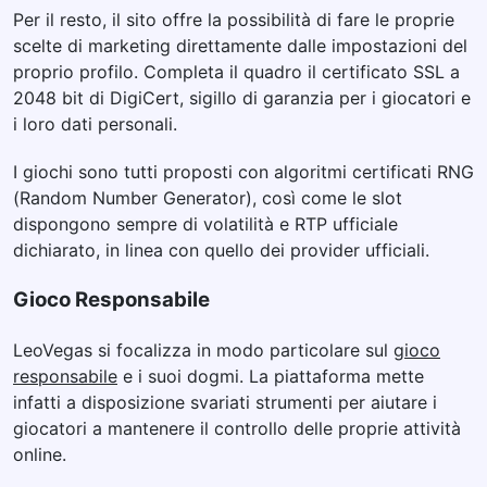
Per il resto, il sito offre la possibilità di fare le proprie
scelte di marketing direttamente dalle impostazioni del
proprio profilo. Completa il quadro il certificato SSL a
2048 bit di DigiCert, sigillo di garanzia per i giocatori e
i loro dati personali.
I giochi sono tutti proposti con algoritmi certificati RNG
(Random Number Generator), così come le slot
dispongono sempre di volatilità e RTP ufficiale
dichiarato, in linea con quello dei provider ufficiali.
Gioco Responsabile
LeoVegas si focalizza in modo particolare sul
gioco
responsabile
e i suoi dogmi. La piattaforma mette
infatti a disposizione svariati strumenti per aiutare i
giocatori a mantenere il controllo delle proprie attività
online.