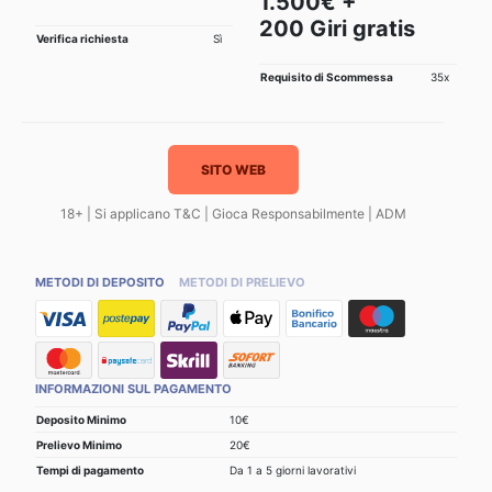
1.500€ +
200 Giri gratis
Verifica richiesta
Sì
Requisito di Scommessa
35x
SITO WEB
18+ | Si applicano T&C | Gioca Responsabilmente | ADM
METODI DI DEPOSITO
METODI DI PRELIEVO
INFORMAZIONI SUL PAGAMENTO
Deposito Minimo
10€
Prelievo Minimo
20€
Tempi di pagamento
Da 1 a 5 giorni lavorativi