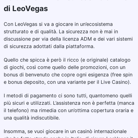
di LeoVegas
Con LeoVegas si va a giocare in un’ecosistema
strutturato e di qualità. La sicurezza non è mai in
discussione per via della licenza ADM e dei vari sistemi
di sicurezza adottati dalla piattaforma.
Quello che spicca è però il ricco (e originale) catalogo
di giochi, così come quello delle promozioni, con un
bonus di benvenuto che copre ogni esigenza (free spin
e bonus deposito, con una variante per il Live Casino).
I metodi di pagamento ci sono tutti, quantomeno quelli
più sicuri e utilizzati. L’assistenza non è perfetta (manca
il telefono) ma rimedia con un’ottima copertura oraria e
una qualità indiscutibile.
Insomma, se vuoi giocare in un casinò internazionale