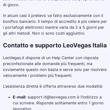
di gioco.
In alcuni casi il prelievo va fatto esclusivamente con il
bonifico bancario. Il tempo di accredito è più celere per
i portafogli elettronici mentre varia da 2 a 5 giorni per
gli altri metodi. Non ci sono costi aggiuntivi.
Contatto e supporto LeoVegas Italia
LeoVegas.it dispone di un Help Center con risposte
preconfezionate alle domande più frequenti, ma
ovviamente questo non basta e serve solo per risolvere
velocemente i problemi più frequenti.
L’assistenza diretta è offerta attraverso due modalità:
E-mail:
support-it@leovegas.com
è l’indirizzo a
cui scrivere. Risponde solitamente entro 1 giorno
lavorativo