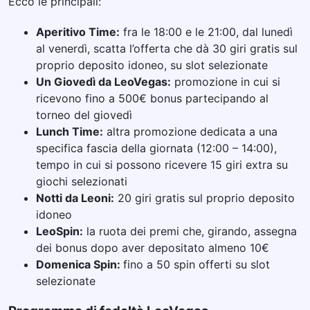
Ecco le principali:
Aperitivo Time:
fra le 18:00 e le 21:00, dal lunedì
al venerdì, scatta l’offerta che dà 30 giri gratis sul
proprio deposito idoneo, su slot selezionate
Un Giovedì da LeoVegas:
promozione in cui si
ricevono fino a 500€ bonus partecipando al
torneo del giovedì
Lunch Time:
altra promozione dedicata a una
specifica fascia della giornata (12:00 – 14:00),
tempo in cui si possono ricevere 15 giri extra su
giochi selezionati
Notti da Leoni:
20 giri gratis sul proprio deposito
idoneo
LeoSpin:
la ruota dei premi che, girando, assegna
dei bonus dopo aver depositato almeno 10€
Domenica Spin:
fino a 50 spin offerti su slot
selezionate