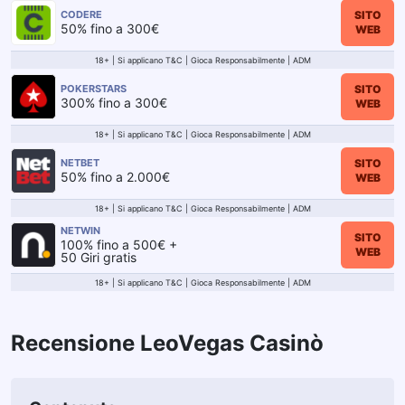
SITO
CODERE
50% fino a 300€
WEB
18+ | Si applicano T&C | Gioca Responsabilmente | ADM
SITO
POKERSTARS
300% fino a 300€
WEB
18+ | Si applicano T&C | Gioca Responsabilmente | ADM
SITO
NETBET
50% fino a 2.000€
WEB
18+ | Si applicano T&C | Gioca Responsabilmente | ADM
NETWIN
SITO
100% fino a 500€ +
WEB
50 Giri gratis
18+ | Si applicano T&C | Gioca Responsabilmente | ADM
Recensione LeoVegas Casinò