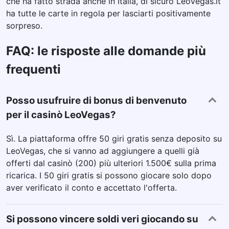
che ha fatto strada anche in Italia, di sicuro LeoVegas.it
ha tutte le carte in regola per lasciarti positivamente
sorpreso.
FAQ: le risposte alle domande più
frequenti
Posso usufruire di bonus di benvenuto
per il casinò LeoVegas?
Sì. La piattaforma offre 50 giri gratis senza deposito su
LeoVegas, che si vanno ad aggiungere a quelli già
offerti dal casinò (200) più ulteriori 1.500€ sulla prima
ricarica. I 50 giri gratis si possono giocare solo dopo
aver verificato il conto e accettato l'offerta.
Si possono vincere soldi veri giocando su