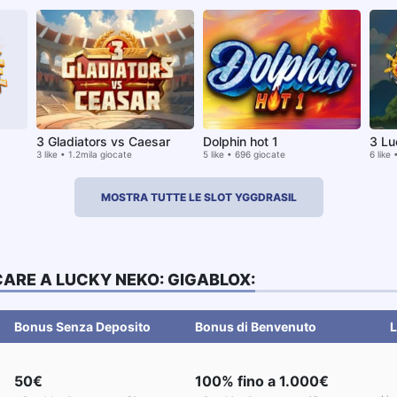
3 Gladiators vs Caesar
Dolphin hot 1
3 Lu
3 like • 1.2mila giocate
5 like • 696 giocate
6 like 
MOSTRA TUTTE LE SLOT YGGDRASIL
OCARE A
LUCKY NEKO: GIGABLOX
:
Bonus Senza Deposito
Bonus di Benvenuto
L
50€
100% fino a 1.000€