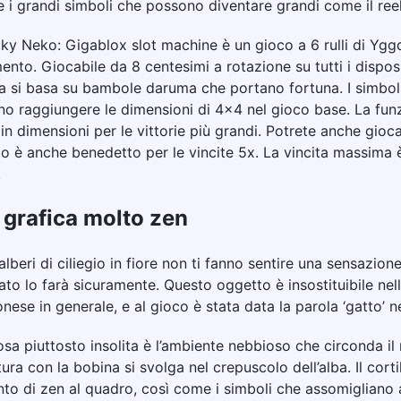
e i grandi simboli che possono diventare grandi come il reel
ky Neko: Gigablox slot machine è un gioco a 6 rulli di Ygg
nto. Giocabile da 8 centesimi a rotazione su tutti i dispos
a si basa su bambole daruma che portano fortuna. I simbo
o raggiungere le dimensioni di 4×4 nel gioco base. La funz
in dimensioni per le vittorie più grandi. Potrete anche gioc
o è anche benedetto per le vincite 5x. La vincita massima è
.
 grafica molto zen
 alberi di ciliegio in fiore non ti fanno sentire una sensazion
ato lo farà sicuramente. Questo oggetto è insostituibile nella
nese in generale, e al gioco è stata data la parola ‘gatto’ ne
sa piuttosto insolita è l’ambiente nebbioso che circonda il
ura con la bobina si svolga nel crepuscolo dell’alba. Il co
to di zen al quadro, così come i simboli che assomigliano