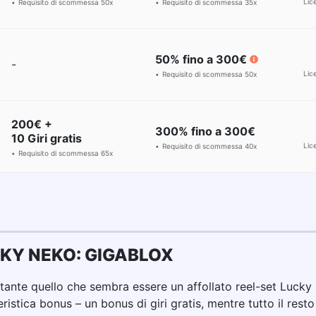
Lice
Requisito di scommessa 50x
Requisito di scommessa 35x
50% fino a 300€
-
Lice
Requisito di scommessa 50x
200€ +
300% fino a 300€
10 Giri gratis
Lice
Requisito di scommessa 40x
Requisito di scommessa 65x
KY NEKO: GIGABLOX
ante quello che sembra essere un affollato reel-set Lucky 
eristica bonus – un bonus di giri gratis, mentre tutto il res