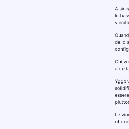
A sini
In bas
vincit
Quando
dello 
config
Chi vu
apre l
Yggdra
solidi
essere
piutto
Le vin
ritorn