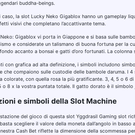
ggendari buddha-beings.
i caso, la slot Lucky Neko Gigablox hanno un gameplay liqu
ffetti visivi che completano l’accattivante tema.
Neko: Gigablox vi porta in Giappone e si basa sulle bamb
ismo e considerate un talismano di buona fortuna per la cu
sfondo accanto a bonsai e gatti d’oro fortunati. La colonna
ti con grafica ad alta definizione, i simboli includono simb
e che compaiono sulle custodie delle bambole daruma. I 4 
 colorate, con quella rosa la più gratificante. 3, 4, 5 o 6 
5 o 8 x la vostra puntata totale. Il gatto dorato è il simbolo j
ioni e simboli della Slot Machine
stazione del gioco di questa slot Yggdrasil Gaming slot rich
basta scegliere il valore della moneta dall’angolo in basso 
finestra Cash Bet riflette la dimensione della scommessa per