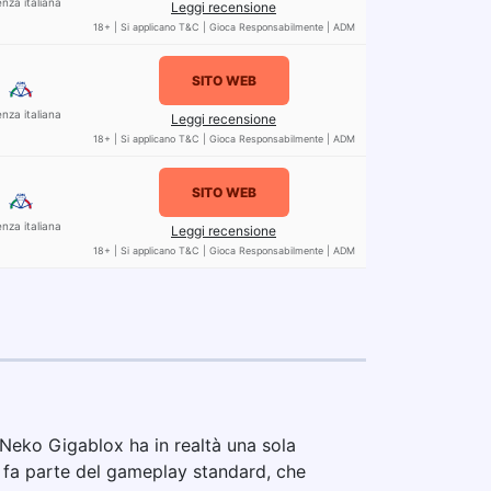
nza italiana
Leggi recensione
18+ | Si applicano T&C | Gioca Responsabilmente | ADM
SITO WEB
nza italiana
Leggi recensione
18+ | Si applicano T&C | Gioca Responsabilmente | ADM
SITO WEB
nza italiana
Leggi recensione
18+ | Si applicano T&C | Gioca Responsabilmente | ADM
Neko Gigablox ha in realtà una sola
to fa parte del gameplay standard, che