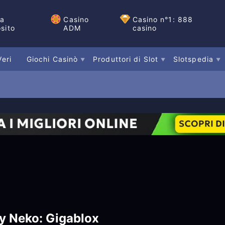
za
Casino
Casino n°1: 888
sito
ADM
casino
Veri
Giochi Casinò
Produttori di Slot
Slotspedia
▼
▼
▼
y Neko: Gigablox