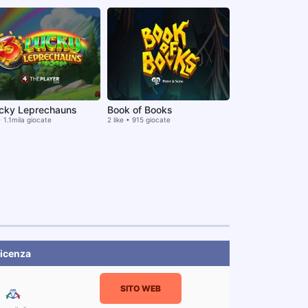
cky Leprechauns
Book of Books
• 1.1mila giocate
2 like • 915 giocate
icenza
SITO WEB