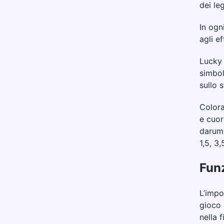
dei le
In ogn
agli e
Lucky 
simbol
sullo 
Colora
e cuor
daruma
1,5, 3,
Funz
L’impo
gioco 
nella 