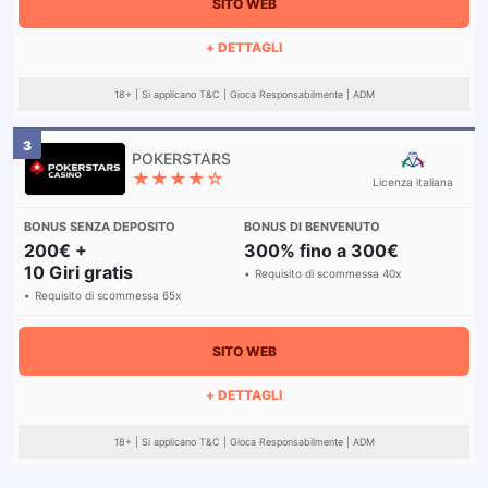
SITO WEB
+ DETTAGLI
18+ | Si applicano T&C | Gioca Responsabilmente | ADM
3
★★★★☆
Licenza italiana
200€ +
300% fino a 300€
10 Giri gratis
Requisito di scommessa 40x
Requisito di scommessa 65x
SITO WEB
+ DETTAGLI
18+ | Si applicano T&C | Gioca Responsabilmente | ADM