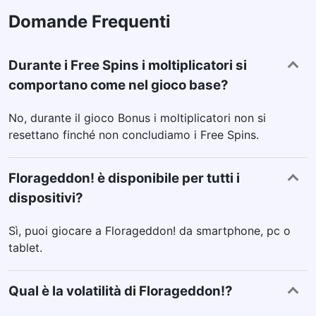
Domande Frequenti
Durante i Free Spins i moltiplicatori si
comportano come nel gioco base?
No, durante il gioco Bonus i moltiplicatori non si
resettano finché non concludiamo i Free Spins.
Florageddon! è disponibile per tutti i
dispositivi?
Sì, puoi giocare a Florageddon! da smartphone, pc o
tablet.
Qual è la volatilità di Florageddon!?