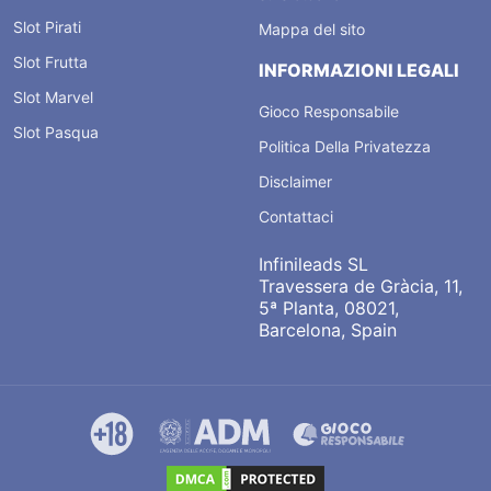
Slot Pirati
Mappa del sito
Slot Frutta
INFORMAZIONI LEGALI
Slot Marvel
Gioco Responsabile
Slot Pasqua
Politica Della Privatezza
Disclaimer
Contattaci
Infinileads SL
Travessera de Gràcia, 11,
5ª Planta, 08021,
Barcelona, Spain