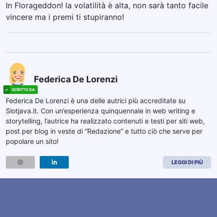
In Florageddon! la volatilità è alta, non sarà tanto facile
vincere ma i premi ti stupiranno!
Federica De Lorenzi
Federica De Lorenzi è una delle autrici più accreditate su
Slotjava.it. Con un’esperienza quinquennale in web writing e
storytelling, l’autrice ha realizzato contenuti e testi per siti web,
post per blog in veste di “Redazione” e tutto ciò che serve per
popolare un sito!
LEGGI DI PIÙ