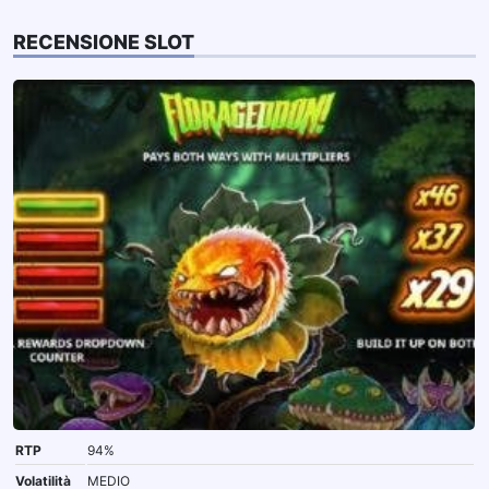
RECENSIONE SLOT
RTP
94%
Volatilità
MEDIO