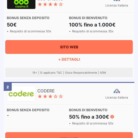
★★★★☆
Licenza italiana
50€
100% fino a 1.000€
Requisito di scommessa 50x
Requisito di scommessa 35x
SITO WEB
+ DETTAGLI
18+ | Si applicano T&C | Gioca Responsabilmente | ADM
2
★★★☆☆
Licenza italiana
-
50% fino a 300€
Requisito di scommessa 50x