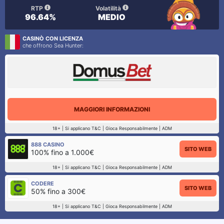
RTP
Volatilità
96.64%
MEDIO
CASINÒ CON LICENZA
che offrono Sea Hunter:
MAGGIORI INFORMAZIONI
18+ | Si applicano T&C | Gioca Responsabilmente | ADM
888 CASINO
SITO WEB
100% fino a 1.000€
18+ | Si applicano T&C | Gioca Responsabilmente | ADM
CODERE
SITO WEB
50% fino a 300€
18+ | Si applicano T&C | Gioca Responsabilmente | ADM