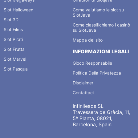
Slot Halloween
Come valutiamo le slot su
SlotJava
Slot 3D
Come classifichiamo i casinò
Slot Films
su SlotJava
Slot Pirati
Mappa del sito
Slot Frutta
INFORMAZIONI LEGALI
Slot Marvel
Gioco Responsabile
Slot Pasqua
Politica Della Privatezza
Disclaimer
Contattaci
Infinileads SL
Travessera de Gràcia, 11,
5ª Planta, 08021,
Barcelona, Spain