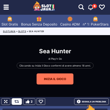
8
Slot Gratis
Bonus Senza Deposito
Casino ADM
n° 1: PokerStars
SLOTJAVA
»
SLOTS
»
SEA HUNTER
Sea Hunter
di
Play’n Go
Cliccando su Inizia il Gioco confermi di avere almeno 18 anni.
INIZIA IL GIOCO
2
SEGNALA UN PROBLEMA