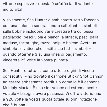
vittorie esplosive – questa è un’offerta di variante
molto alta!
Visivamente, Sea Hunter è ambientato sotto l’oceano –
con una colonna sonora sonora saltellante, i simboli
sulle bobine includono varie creature tra cui pesci
pagliaccio, pesci viola e bianchi a strisce, pesci palla,
meduse, tartarughe, razze, polpi e balene. Avete un
simbolo selvatico che sostituisce tutti i simboli –
quando otterrete 3 su una linea di pagamento,
vincerete 25 volte la vostra puntata.
Sea Hunter è tutto su come ottenere giri di vincita
consecutivi – ho trovato il cannone Sticky Shot Cannon
ad essere abbastanza redditizio come lo è il cannone
Multiply Mortar. È uno slot veloce ed estremamente
volatile – bisogna avere pazienza. Vi offre vittorie fino
a 920 volte la vostra quota totale su ogni rotazione
che è buona.