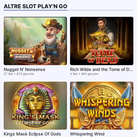
ALTRE SLOT PLAY’N GO
Nugget N’ Nonsense
Rich Wilde and the Tome of Dead
27 like • 873 giocate
4 like • 463 giocate
Kings Mask Eclipse Of Gods
Whispering Wind