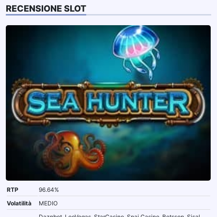
RECENSIONE SLOT
RTP
96.64%
Volatilità
MEDIO
Daznbet
,
LeoVegas
,
StarCasino
,
Snai Casino
,
Betsson
,
Sisal
,