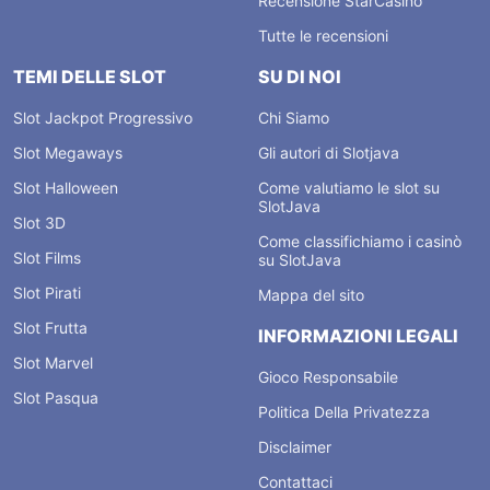
Recensione StarCasino
Tutte le recensioni
TEMI DELLE SLOT
SU DI NOI
Slot Jackpot Progressivo
Chi Siamo
Slot Megaways
Gli autori di Slotjava
Slot Halloween
Come valutiamo le slot su
SlotJava
Slot 3D
Come classifichiamo i casinò
Slot Films
su SlotJava
Slot Pirati
Mappa del sito
Slot Frutta
INFORMAZIONI LEGALI
Slot Marvel
Gioco Responsabile
Slot Pasqua
Politica Della Privatezza
Disclaimer
Contattaci