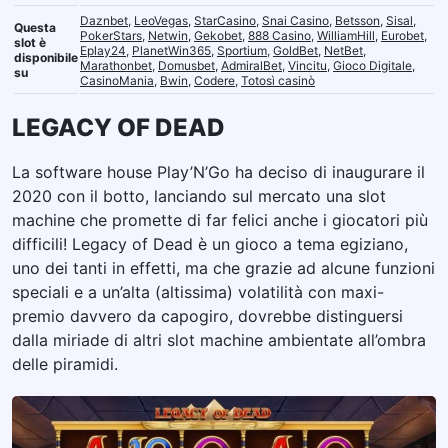
Daznbet
,
LeoVegas
,
StarCasino
,
Snai Casino
,
Betsson
,
Sisal
,
Questa
PokerStars
,
Netwin
,
Gekobet
,
888 Casino
,
WilliamHill
,
Eurobet
,
slot è
Eplay24
,
PlanetWin365
,
Sportium
,
GoldBet
,
NetBet
,
disponibile
Marathonbet
,
Domusbet
,
AdmiralBet
,
Vincitu
,
Gioco Digitale
,
su
CasinoMania
,
Bwin
,
Codere
,
Totosì casinò
LEGACY OF DEAD
La software house Play’N’Go ha deciso di inaugurare il
2020 con il botto, lanciando sul mercato una slot
machine che promette di far felici anche i giocatori più
difficili! Legacy of Dead è un gioco a tema egiziano,
uno dei tanti in effetti, ma che grazie ad alcune funzioni
speciali e a un’alta (altissima) volatilità con maxi-
premio davvero da capogiro, dovrebbe distinguersi
dalla miriade di altri slot machine ambientate all’ombra
delle piramidi.