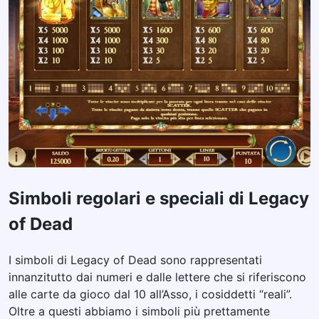
Simboli regolari e speciali di Legacy
of Dead
I simboli di Legacy of Dead sono rappresentati
innanzitutto dai numeri e dalle lettere che si riferiscono
alle carte da gioco dal 10 all’Asso, i cosiddetti “reali”.
Oltre a questi abbiamo i simboli più prettamente