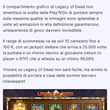
Il compartimento grafico di Legacy of Dead non
smentisce la scelta della Play’N’Go di puntare sempre
sulla massima qualità: le immagini sono splendide e
unite ad animazioni in alta definizione garantiscono
un’esperienza di gioco davvero incredibile.
Il range di scommesse va da soli 10 centesimi fino a
100 €, con un jackpot stellare che arriva a 25.000 volte
la puntata e un ritorno teorico al giocatore (return to
player o RTP) che si attesta su un ottimo 96,58%.
Vincere su Legacy of Dead non sarà facile, ma avrete la
possibilità di portare a casa delle somme davvero
interessanti!