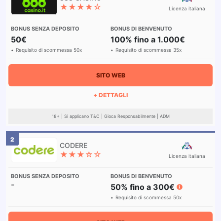
★★★★☆
Licenza italiana
50€
100% fino a 1.000€
Requisito di scommessa 50x
Requisito di scommessa 35x
SITO WEB
+ DETTAGLI
18+ | Si applicano T&C | Gioca Responsabilmente | ADM
2
★★★☆☆
Licenza italiana
-
50% fino a 300€
Requisito di scommessa 50x