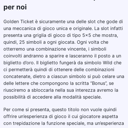
per noi
Golden Ticket è sicuramente una delle slot che gode di
una meccanica di gioco unica e originale. La slot infatti
presenta una griglia di gioco di tipo 5×5 che mostra,
quindi, 25 simboli a ogni giocata. Ogni volta che
otterremo una combinazione vincente, i simboli
coinvolti andranno a sparire e lasceranno il posto a un
biglietto d’oro. Il biglietto fungerà da simbolo Wild che
ci permetterà quindi di ottenere delle combinazioni
concatenate, dietro a ciascun simbolo si può celare una
delle lettere che compongono la scritta “Bonus”, se
riusciremo a sbloccarla nella sua interezza avremo la
possibilità di accedere alla modalità speciale.
Per come si presenta, questo titolo non vuole quindi
offrire un’esperienza di gioco il cui giocatore aspetta
con trepidazione la funzione speciale, ma un’esperienza