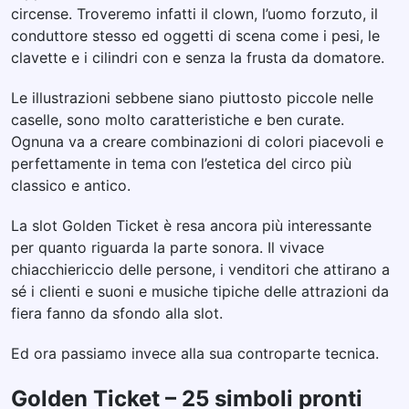
circense. Troveremo infatti il clown, l’uomo forzuto, il
conduttore stesso ed oggetti di scena come i pesi, le
clavette e i cilindri con e senza la frusta da domatore.
Le illustrazioni sebbene siano piuttosto piccole nelle
caselle, sono molto caratteristiche e ben curate.
Ognuna va a creare combinazioni di colori piacevoli e
perfettamente in tema con l’estetica del circo più
classico e antico.
La slot Golden Ticket è resa ancora più interessante
per quanto riguarda la parte sonora. Il vivace
chiacchiericcio delle persone, i venditori che attirano a
sé i clienti e suoni e musiche tipiche delle attrazioni da
fiera fanno da sfondo alla slot.
Ed ora passiamo invece alla sua controparte tecnica.
Golden Ticket – 25 simboli pronti