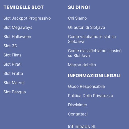
TEMI DELLE SLOT
SU DI NOI
Slot Jackpot Progressivo
Chi Siamo
Slot Megaways
Gli autori di Slotjava
Slot Halloween
Come valutiamo le slot su
SlotJava
Slot 3D
Come classifichiamo i casinò
Slot Films
su SlotJava
Slot Pirati
Mappa del sito
Slot Frutta
INFORMAZIONI LEGALI
Slot Marvel
Gioco Responsabile
Slot Pasqua
Politica Della Privatezza
Disclaimer
Contattaci
Infinileads SL