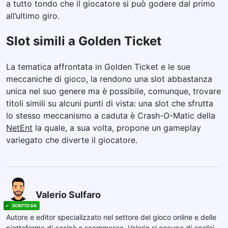
a tutto tondo che il giocatore si può godere dal primo
all’ultimo giro.
Slot simili a Golden Ticket
La tematica affrontata in Golden Ticket e le sue
meccaniche di gioco, la rendono una slot abbastanza
unica nel suo genere ma è possibile, comunque, trovare
titoli simili su alcuni punti di vista: una slot che sfrutta
lo stesso meccanismo a caduta è Crash-O-Matic della
NetEnt
la quale, a sua volta, propone un gameplay
variegato che diverte il giocatore.
Valerio Sulfaro
Autore e editor specializzato nel settore del gioco online e delle
piattaforme di casinò e scommesse, Valerio si occupa di analisi,