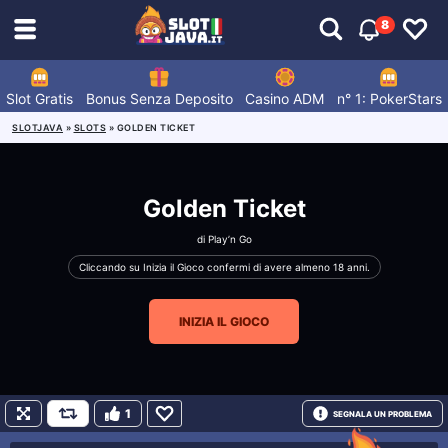
8
Slot Gratis
Bonus Senza Deposito
Casino ADM
n° 1: PokerStars
SLOTJAVA
»
SLOTS
»
GOLDEN TICKET
Golden Ticket
di
Play’n Go
Cliccando su Inizia il Gioco confermi di avere almeno 18 anni.
INIZIA IL GIOCO
1
SEGNALA UN PROBLEMA