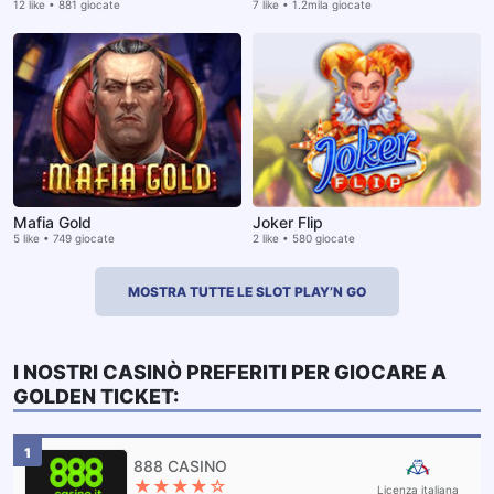
12 like • 881 giocate
7 like • 1.2mila giocate
Mafia Gold
Joker Flip
5 like • 749 giocate
2 like • 580 giocate
MOSTRA TUTTE LE SLOT PLAY’N GO
I NOSTRI CASINÒ PREFERITI PER GIOCARE A
GOLDEN TICKET
:
1
★★★★☆
Licenza italiana