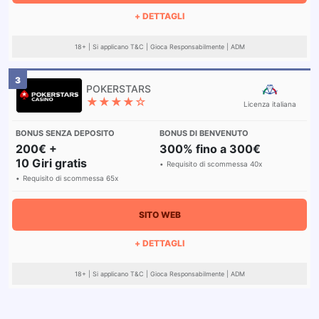
+ DETTAGLI
18+ | Si applicano T&C | Gioca Responsabilmente | ADM
3
★★★★☆
Licenza italiana
200€ +
300% fino a 300€
10 Giri gratis
Requisito di scommessa 40x
Requisito di scommessa 65x
SITO WEB
+ DETTAGLI
18+ | Si applicano T&C | Gioca Responsabilmente | ADM