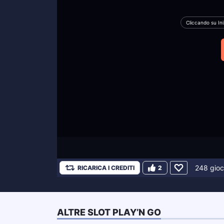
Cliccando su Ini
248
gioc
RICARICA I CREDITI
2
ALTRE SLOT PLAY’N GO