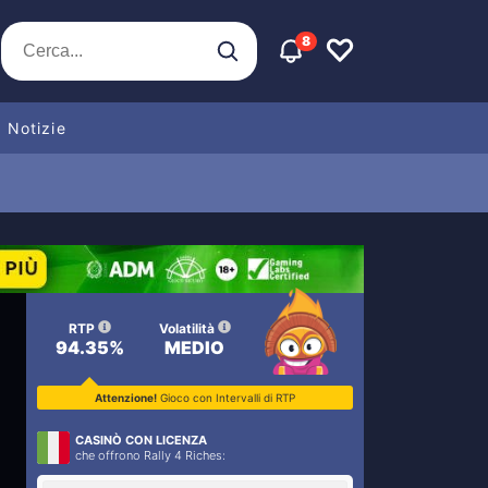
8
Notizie
RTP
Volatilità
94.35%
MEDIO
Attenzione!
Gioco con Intervalli di RTP
CASINÒ CON LICENZA
che offrono Rally 4 Riches: