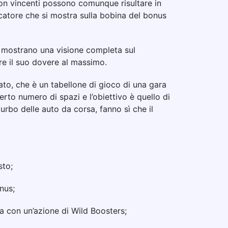
non vincenti possono comunque risultare in
licatore che si mostra sulla bobina del bonus
 mostrano una visione completa sul
re il suo dovere al massimo.
to, che è un tabellone di gioco di una gara
erto numero di spazi e l’obiettivo è quello di
rbo delle auto da corsa, fanno sì che il
sto;
nus;
ta con un’azione di Wild Boosters;