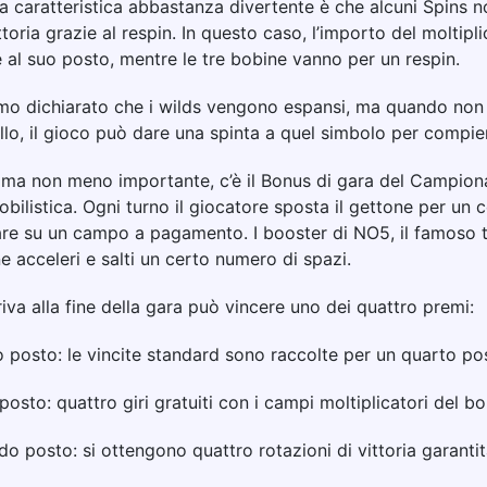
ra caratteristica abbastanza divertente è che alcuni Spins 
ttoria grazie al respin. In questo caso, l’importo del moltip
 al suo posto, mentre le tre bobine vanno per un respin.
o dichiarato che i wilds vengono espansi, ma quando non
llo, il gioco può dare una spinta a quel simbolo per compie
, ma non meno importante, c’è il Bonus di gara del Campiona
bilistica. Ogni turno il giocatore sposta il gettone per un c
are su un campo a pagamento. I booster di NO5, il famoso tu
e acceleri e salti un certo numero di spazi.
riva alla fine della gara può vincere uno dei quattro premi:
 posto: le vincite standard sono raccolte per un quarto po
posto: quattro giri gratuiti con i campi moltiplicatori del bo
o posto: si ottengono quattro rotazioni di vittoria garanti