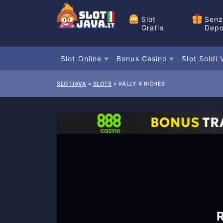
Slot
Sen
Gratis
Depo
Slot Online
Bonus Casino
Slot Soldi 
▼
▼
SLOTJAVA
»
SLOTS
»
RALLY 4 RICHES
R