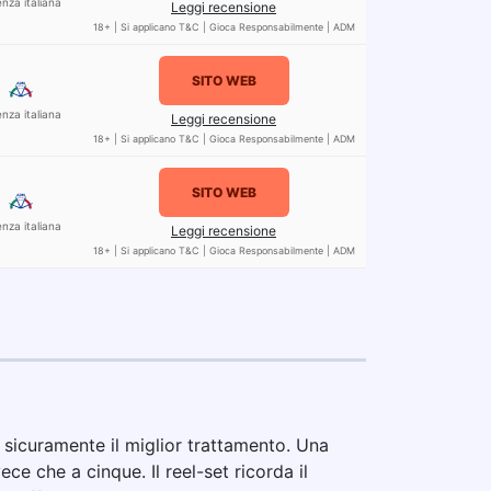
nza italiana
Leggi recensione
18+ | Si applicano T&C | Gioca Responsabilmente | ADM
SITO WEB
nza italiana
Leggi recensione
18+ | Si applicano T&C | Gioca Responsabilmente | ADM
SITO WEB
nza italiana
Leggi recensione
18+ | Si applicano T&C | Gioca Responsabilmente | ADM
 sicuramente il miglior trattamento. Una
ce che a cinque. Il reel-set ricorda il