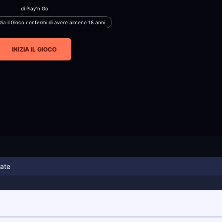
di
Play’n Go
zia il Gioco confermi di avere almeno 18 anni.
INIZIA IL GIOCO
ate