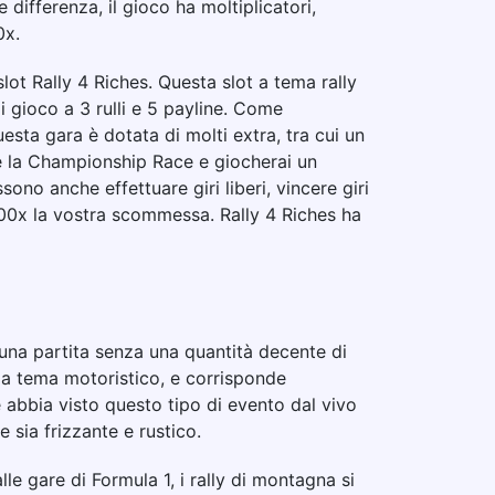
 differenza, il gioco ha moltiplicatori,
0x.
slot Rally 4 Riches. Questa slot a tema rally
 gioco a 3 rulli e 5 payline. Come
uesta gara è dotata di molti extra, tra cui un
ire la Championship Race e giocherai un
sono anche effettuare giri liberi, vincere giri
000x la vostra scommessa. Rally 4 Riches ha
 una partita senza una quantità decente di
t a tema motoristico, e corrisponde
 abbia visto questo tipo di evento dal vivo
e sia frizzante e rustico.
lle gare di Formula 1, i rally di montagna si