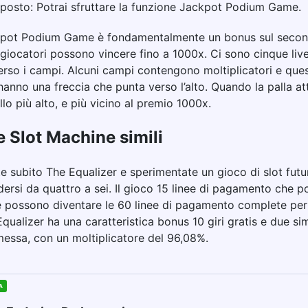
posto: Potrai sfruttare la funzione Jackpot Podium Game.
kpot Podium Game è fondamentalmente un bonus sul second
 giocatori possono vincere fino a 1000x. Ci sono cinque live
erso i campi. Alcuni campi contengono moltiplicatori e que
hanno una freccia che punta verso l’alto. Quando la palla 
ello più alto, e più vicino al premio 1000x.
e Slot Machine simili
e subito The Equalizer e sperimentate un gioco di slot futuri
ersi da quattro a sei. Il gioco 15 linee di pagamento che po
 possono diventare le 60 linee di pagamento complete pe
 Equalizer ha una caratteristica bonus 10 giri gratis e due 
ssa, con un moltiplicatore del 96,08%.