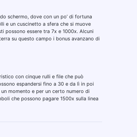
o schermo, dove con un po’ di fortuna
lli e un cuscinetto a sfera che si muove
sti possono essere tra 7x e 1000x. Alcuni
atterra su questo campo i bonus avanzano di
stico con cinque rulli e file che può
ssono espandersi fino a 30 e da lì in poi
r un momento e per un certo numero di
simboli che possono pagare 1500x sulla linea