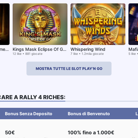
Rich Wilde and the Tome of Dead
Kings Mask Eclipse Of Gods
Whispering Wind
Mafi
12 like • 881 giocate
7 like • 1.2mila giocate
5 like
MOSTRA TUTTE LE SLOT PLAY’N GO
OCARE A
RALLY 4 RICHES
:
Bonus Senza Deposito
Bonus di Benvenuto
L
50€
100% fino a 1.000€