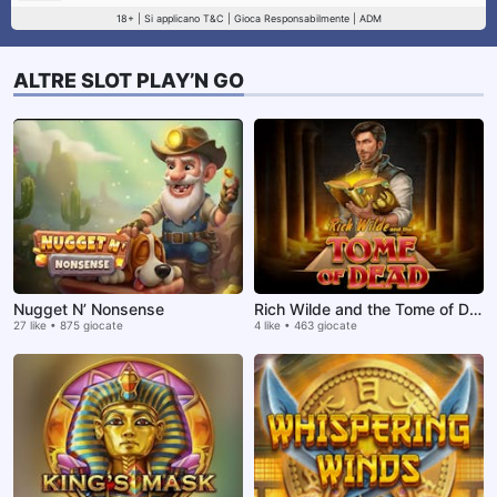
18+ | Si applicano T&C | Gioca Responsabilmente | ADM
ALTRE SLOT PLAY’N GO
Nugget N’ Nonsense
Rich Wilde and the Tome of Dead
27 like • 875 giocate
4 like • 463 giocate