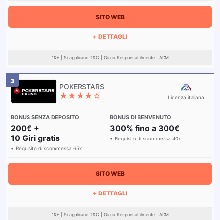
SITO WEB
+ DETTAGLI
18+ | Si applicano T&C | Gioca Responsabilmente | ADM
3
★★★★☆
Licenza italiana
200€ +
300% fino a 300€
10 Giri gratis
Requisito di scommessa 40x
Requisito di scommessa 65x
SITO WEB
+ DETTAGLI
18+ | Si applicano T&C | Gioca Responsabilmente | ADM