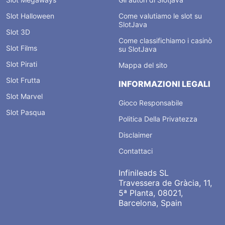
Slot Halloween
Come valutiamo le slot su
SlotJava
Slot 3D
Come classifichiamo i casinò
Slot Films
su SlotJava
Slot Pirati
Mappa del sito
Slot Frutta
INFORMAZIONI LEGALI
Slot Marvel
Gioco Responsabile
Slot Pasqua
Politica Della Privatezza
Disclaimer
Contattaci
Infinileads SL
Travessera de Gràcia, 11,
5ª Planta, 08021,
Barcelona, Spain