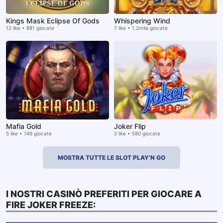
Kings Mask Eclipse Of Gods
Whispering Wind
12 like • 881 giocate
7 like • 1.2mila giocate
Mafia Gold
Joker Flip
5 like • 749 giocate
2 like • 580 giocate
MOSTRA TUTTE LE SLOT PLAY’N GO
I NOSTRI CASINÒ PREFERITI PER GIOCARE A
FIRE JOKER FREEZE
: