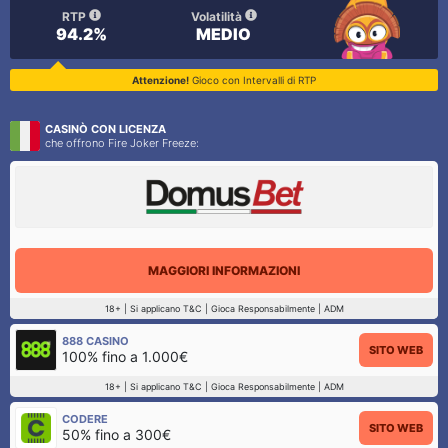
RTP
Volatilità
94.2%
MEDIO
Attenzione!
Gioco con Intervalli di RTP
CASINÒ CON LICENZA
che offrono Fire Joker Freeze:
MAGGIORI INFORMAZIONI
18+ | Si applicano T&C | Gioca Responsabilmente | ADM
888 CASINO
SITO WEB
100% fino a 1.000€
18+ | Si applicano T&C | Gioca Responsabilmente | ADM
CODERE
SITO WEB
50% fino a 300€