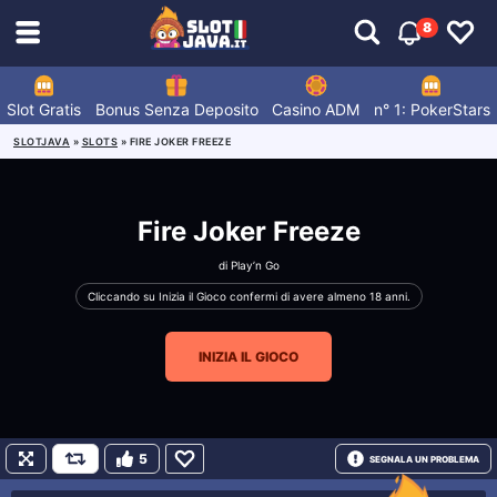
8
Slot Gratis
Bonus Senza Deposito
Casino ADM
n° 1: PokerStars
SLOTJAVA
»
SLOTS
»
FIRE JOKER FREEZE
Fire Joker Freeze
di
Play’n Go
Cliccando su Inizia il Gioco confermi di avere almeno 18 anni.
INIZIA IL GIOCO
5
SEGNALA UN PROBLEMA