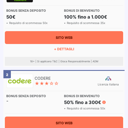
50€
100% fino a 1.000€
Requisito di scommessa 50x
Requisito di scommessa 35x
SITO WEB
+ DETTAGLI
18+ | Si applicano T&C | Gioca Responsabilmente | ADM
2
★★★☆☆
Licenza italiana
-
50% fino a 300€
Requisito di scommessa 50x
SITO WEB