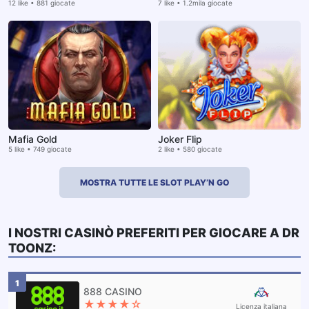
12 like • 881 giocate
7 like • 1.2mila giocate
Mafia Gold
Joker Flip
5 like • 749 giocate
2 like • 580 giocate
MOSTRA TUTTE LE SLOT PLAY’N GO
I NOSTRI CASINÒ PREFERITI PER GIOCARE A
DR
TOONZ
:
1
★★★★☆
Licenza italiana