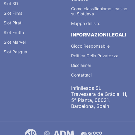
Slot 3D
Come classifichiamo i casinò
Slot Films
su SlotJava
Slot Pirati
Mappa del sito
Slot Frutta
INFORMAZIONI LEGALI
Slot Marvel
Gioco Responsabile
Slot Pasqua
Politica Della Privatezza
Disclaimer
Contattaci
Infinileads SL
Travessera de Gràcia, 11,
5ª Planta, 08021,
Barcelona, Spain