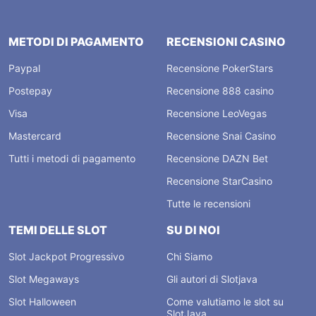
METODI DI PAGAMENTO
RECENSIONI CASINO
Paypal
Recensione PokerStars
Postepay
Recensione 888 casino
Visa
Recensione LeoVegas
Mastercard
Recensione Snai Casino
Tutti i metodi di pagamento
Recensione DAZN Bet
Recensione StarCasino
Tutte le recensioni
TEMI DELLE SLOT
SU DI NOI
Slot Jackpot Progressivo
Chi Siamo
Slot Megaways
Gli autori di Slotjava
Slot Halloween
Come valutiamo le slot su
SlotJava