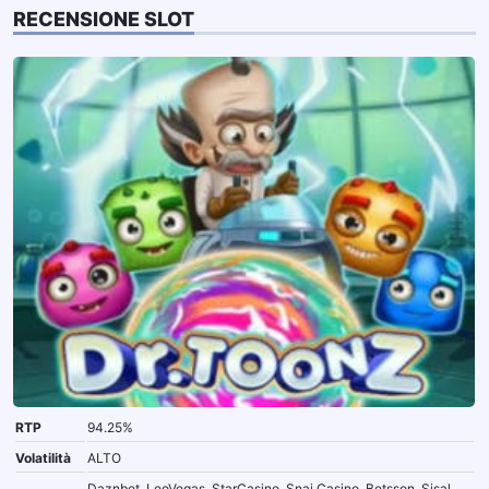
RECENSIONE SLOT
RTP
94.25%
Volatilità
ALTO
Daznbet
,
LeoVegas
,
StarCasino
,
Snai Casino
,
Betsson
,
Sisal
,