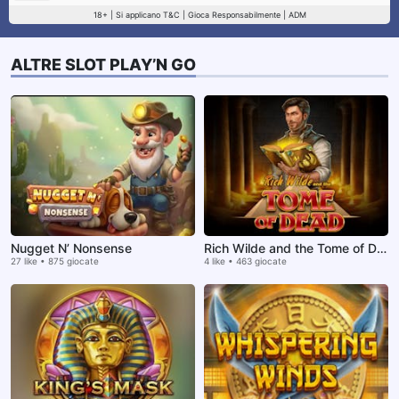
18+ | Si applicano T&C | Gioca Responsabilmente | ADM
ALTRE SLOT PLAY’N GO
Nugget N’ Nonsense
Rich Wilde and the Tome of Dead
27 like • 875 giocate
4 like • 463 giocate