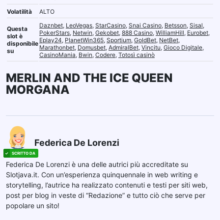
Volatilità
ALTO
Daznbet
,
LeoVegas
,
StarCasino
,
Snai Casino
,
Betsson
,
Sisal
,
Questa
PokerStars
,
Netwin
,
Gekobet
,
888 Casino
,
WilliamHill
,
Eurobet
,
slot è
Eplay24
,
PlanetWin365
,
Sportium
,
GoldBet
,
NetBet
,
disponibile
Marathonbet
,
Domusbet
,
AdmiralBet
,
Vincitu
,
Gioco Digitale
,
su
CasinoMania
,
Bwin
,
Codere
,
Totosì casinò
MERLIN AND THE ICE QUEEN
MORGANA
Federica De Lorenzi
Federica De Lorenzi è una delle autrici più accreditate su
Slotjava.it. Con un’esperienza quinquennale in web writing e
storytelling, l’autrice ha realizzato contenuti e testi per siti web,
post per blog in veste di “Redazione” e tutto ciò che serve per
popolare un sito!