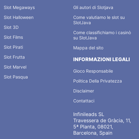
Slot Megaways
Gli autori di Slotjava
Slot Halloween
Come valutiamo le slot su
SlotJava
Slot 3D
Come classifichiamo i casinò
Slot Films
su SlotJava
Slot Pirati
Mappa del sito
Slot Frutta
INFORMAZIONI LEGALI
Slot Marvel
Gioco Responsabile
Slot Pasqua
Politica Della Privatezza
Disclaimer
Contattaci
Infinileads SL
Travessera de Gràcia, 11,
5ª Planta, 08021,
Barcelona, Spain