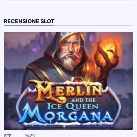
RECENSIONE SLOT
RTP
94.2%