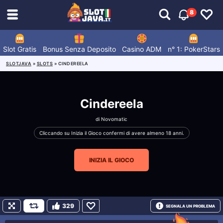
8
Slot Gratis
Bonus Senza Deposito
Casino ADM
n° 1: PokerStars
SLOTJAVA
»
SLOTS
»
CINDEREELA
Cindereela
di
Novomatic
Cliccando su Inizia il Gioco confermi di avere almeno 18 anni.
INIZIA IL GIOCO
329
SEGNALA UN PROBLEMA