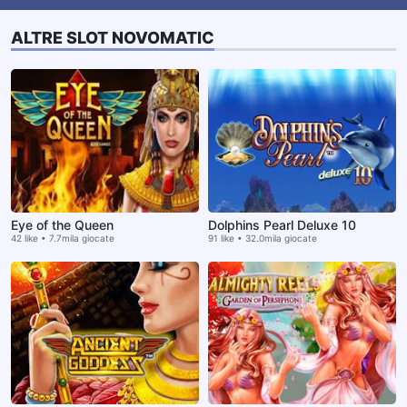
ALTRE SLOT NOVOMATIC
Eye of the Queen
Dolphins Pearl Deluxe 10
42 like • 7.7mila giocate
91 like • 32.0mila giocate