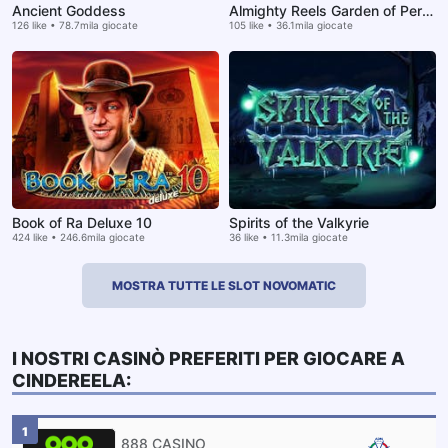
Ancient Goddess
Almighty Reels Garden of Persephone
126 like • 78.7mila giocate
105 like • 36.1mila giocate
Book of Ra Deluxe 10
Spirits of the Valkyrie
424 like • 246.6mila giocate
36 like • 11.3mila giocate
MOSTRA TUTTE LE SLOT NOVOMATIC
I NOSTRI CASINÒ PREFERITI PER GIOCARE A
CINDEREELA
:
1