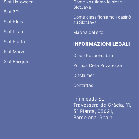
Slot Halloween
Come valutiamo le slot su
SlotJava
Slot 3D
Come classifichiamo i casinò
Slot Films
su SlotJava
Slot Pirati
Mappa del sito
Slot Frutta
INFORMAZIONI LEGALI
Slot Marvel
Gioco Responsabile
Slot Pasqua
Politica Della Privatezza
Disclaimer
Contattaci
Infinileads SL
Travessera de Gràcia, 11,
5ª Planta, 08021,
Barcelona, Spain