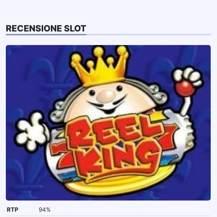
RECENSIONE SLOT
RTP
94%