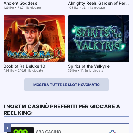
Ancient Goddess
Almighty Reels Garden of Persephone
126 like • 78.7mila giocate
105 like • 36.1mila giocate
Book of Ra Deluxe 10
Spirits of the Valkyrie
424 like • 246.6mila giocate
36 like • 11.3mila giocate
MOSTRA TUTTE LE SLOT NOVOMATIC
I NOSTRI CASINÒ PREFERITI PER GIOCARE A
REEL KING
:
1