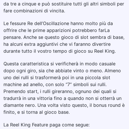
da tre a cinque e può sostituire tutti gli altri simboli per
fare combinazioni di vincita.
Le fessure Re dell’Oscillazione hanno molto più da
offrire che le prime apparizioni potrebbero farLa
pensare. Anche se questo gioco di slot sembra di base,
ha alcuni extra aggiuntivi che vi faranno divertire
durante tutto il vostro tempo di gioco su Reel King.
Questa caratteristica si verificherà in modo casuale
dopo ogni giro, sia che abbiate vinto o meno. Almeno
uno dei rulli si trasformerà poi in una piccola slot
machine ad anello, con solo “7” simboli sui rulli.
Premendo start, i rulli gireranno, ognuno dei quali si
tradurrà in una vittoria fino a quando non si otterrà un
diamante nero. Una volta visto questo, il bonus round è
finito, e si torna al gioco base.
La Reel King Feature paga come segue: