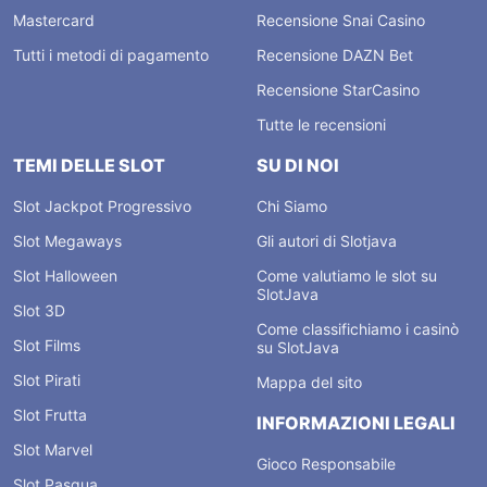
Mastercard
Recensione Snai Casino
Tutti i metodi di pagamento
Recensione DAZN Bet
Recensione StarCasino
Tutte le recensioni
TEMI DELLE SLOT
SU DI NOI
Slot Jackpot Progressivo
Chi Siamo
Slot Megaways
Gli autori di Slotjava
Slot Halloween
Come valutiamo le slot su
SlotJava
Slot 3D
Come classifichiamo i casinò
Slot Films
su SlotJava
Slot Pirati
Mappa del sito
Slot Frutta
INFORMAZIONI LEGALI
Slot Marvel
Gioco Responsabile
Slot Pasqua