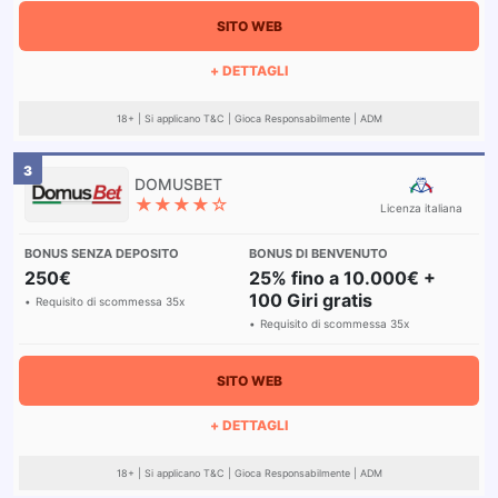
SITO WEB
+ DETTAGLI
18+ | Si applicano T&C | Gioca Responsabilmente | ADM
3
★★★★☆
Licenza italiana
250€
25% fino a 10.000€ +
100 Giri gratis
Requisito di scommessa 35x
Requisito di scommessa 35x
SITO WEB
+ DETTAGLI
18+ | Si applicano T&C | Gioca Responsabilmente | ADM