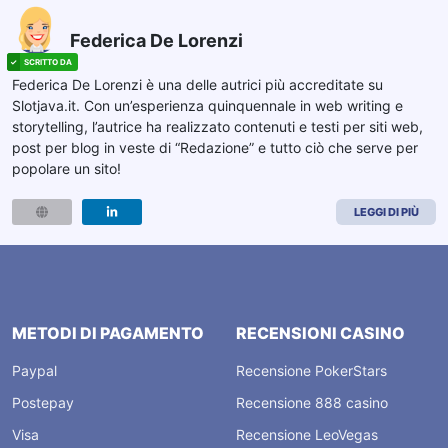
Federica De Lorenzi
Federica De Lorenzi è una delle autrici più accreditate su
Slotjava.it. Con un’esperienza quinquennale in web writing e
storytelling, l’autrice ha realizzato contenuti e testi per siti web,
post per blog in veste di “Redazione” e tutto ciò che serve per
popolare un sito!
LEGGI DI PIÙ
METODI DI PAGAMENTO
RECENSIONI CASINO
Paypal
Recensione PokerStars
Postepay
Recensione 888 casino
Visa
Recensione LeoVegas