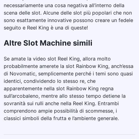
necessariamente una cosa negativa all’interno della
scena delle slot. Alcune delle slot più popolari che non
sono esattamente innovative possono creare un fedele
seguito e Reel King è una di queste!
Altre Slot Machine simili
Se amate la video slot Reel King, allora molto
probabilmente amerete la slot Rainbow King, anch’essa
di Novomatic, semplicemente perché i temi sono quasi
identici, condividendo lo stesso re, che
apparentemente nella slot Rainbow King regna
sull’arcobaleno, mentre allo stesso tempo detiene la
sovranità sui rulli anche nella Reel King. Entrambi
comprendono ampie possibilità di scommesse, i
classici simboli della frutta e l’ambiente generale.