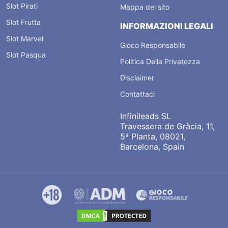
Slot Pirati
Mappa del sito
Slot Frutta
INFORMAZIONI LEGALI
Slot Marvel
Gioco Responsabile
Slot Pasqua
Politica Della Privatezza
Disclaimer
Contattaci
Infinileads SL
Travessera de Gràcia, 11,
5ª Planta, 08021,
Barcelona, Spain