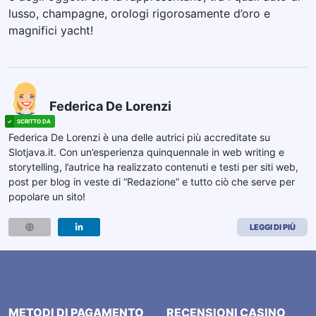
lusso, champagne, orologi rigorosamente d’oro e
magnifici yacht!
Federica De Lorenzi
Federica De Lorenzi è una delle autrici più accreditate su
Slotjava.it. Con un’esperienza quinquennale in web writing e
storytelling, l’autrice ha realizzato contenuti e testi per siti web,
post per blog in veste di “Redazione” e tutto ciò che serve per
popolare un sito!
LEGGI DI PIÙ
METODI DI PAGAMENTO
RECENSIONI CASINO