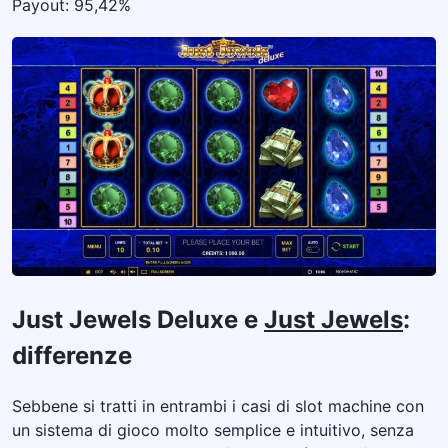
Payout: 95,42%
Just Jewels Deluxe e
Just Jewels
:
differenze
Sebbene si tratti in entrambi i casi di slot machine con
un sistema di gioco molto semplice e intuitivo, senza