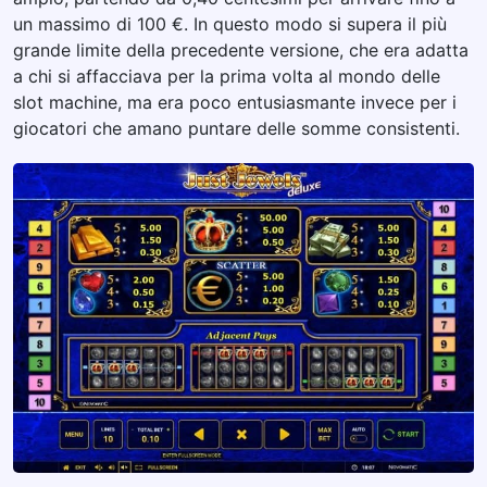
un massimo di 100 €. In questo modo si supera il più
grande limite della precedente versione, che era adatta
a chi si affacciava per la prima volta al mondo delle
slot machine, ma era poco entusiasmante invece per i
giocatori che amano puntare delle somme consistenti.