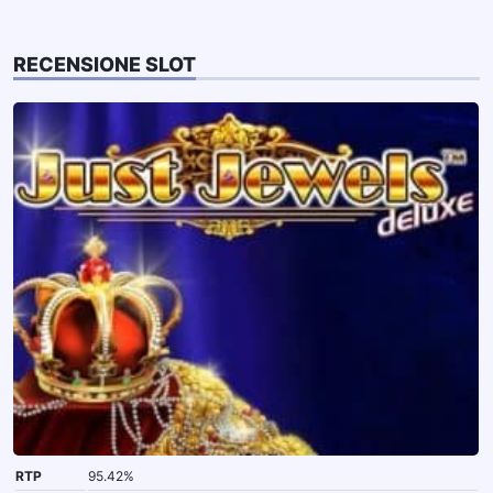
RECENSIONE SLOT
RTP
95.42%