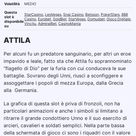
Volatilità
MEDIO
Questa
StarCasino
,
LeoVegas
,
Snai Casino
,
Betsson
,
PokerStars
,
888
slot è
Casino
,
Eurobet
,
GoldBet
,
StarVegas
,
Domusbet
,
Gioco Digitale
,
disponibile
Vincitu
,
AdmiralBet
,
CasinoMania
su
ATTILA
Per alcuni fu un predatore sanguinario, per altri un eroe
impavido e leale, fatto sta che Attila fu soprannominato
“flagello di Dio” per la furia con cui conduceva le sue
battaglie. Sovrano degli Unni, riuscì a sconfiggere e
assoggettare i popoli di mezza Europa, dalla Grecia
alla Germania.
La grafica di questa slot è priva di fronzoli, non ha
particolari animazioni e anche i simboli si limitano a
ritrarre il grande condottiero Unno e il suo esercito di
arcieri, cavalieri e soldati semplici. Nella parte bassa
della schermata di gioco ci sono i riquadri con il valore