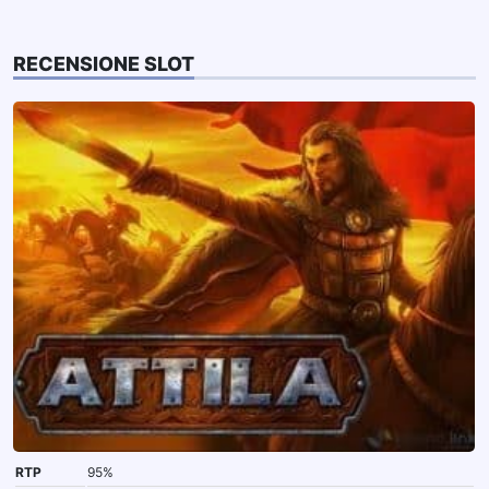
RECENSIONE SLOT
RTP
95%