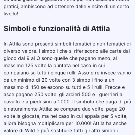
pratici, ambiscono ad ottenere delle vincite di un certo
livello!
Simboli e funzionalità di Attila
In Attila sono presenti simboli tematici e non tematici di
diverso valore. I simboli che si riferiscono alle carte dal
gioco dal 9 al Q sono quelle che pagano meno, al
massimo 125 volte la puntata nel caso in cui
compaiano su tutti i cinque rulli. Asso e re invece vanno
da un minimo di 20 volte con 3 simboli fino a un
massimo di 150 se escono su tutti e 5 i rulli. Frecce e
asce pagano 250 volte, gli arcieri 500 e i guerrieri a
cavallo e a piedi sino a 1.000. Il simbolo che paga di più
è naturalmente Attila: se compare due volte, paga 20
volte la giocata, ma nel caso in cui appaia per 5 volte,
allora bisogna moltiplicare per 10.000! Attila ha anche
valore di Wild e può sostituire tutti gli altri simboli