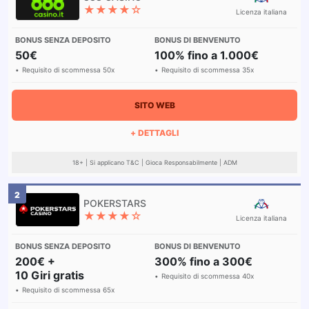
★★★★☆
Licenza italiana
50€
100% fino a 1.000€
Requisito di scommessa 50x
Requisito di scommessa 35x
SITO WEB
+ DETTAGLI
18+ | Si applicano T&C | Gioca Responsabilmente | ADM
2
★★★★☆
Licenza italiana
200€ +
300% fino a 300€
10 Giri gratis
Requisito di scommessa 40x
Requisito di scommessa 65x