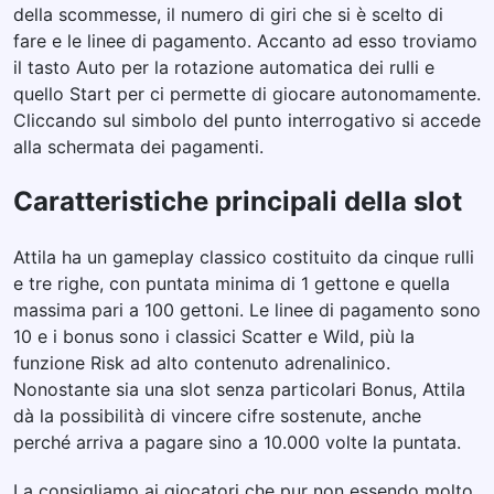
della scommesse, il numero di giri che si è scelto di
fare e le linee di pagamento. Accanto ad esso troviamo
il tasto Auto per la rotazione automatica dei rulli e
quello Start per ci permette di giocare autonomamente.
Cliccando sul simbolo del punto interrogativo si accede
alla schermata dei pagamenti.
Caratteristiche principali della slot
Attila ha un gameplay classico costituito da cinque rulli
e tre righe, con puntata minima di 1 gettone e quella
massima pari a 100 gettoni. Le linee di pagamento sono
10 e i bonus sono i classici Scatter e Wild, più la
funzione Risk ad alto contenuto adrenalinico.
Nonostante sia una slot senza particolari Bonus, Attila
dà la possibilità di vincere cifre sostenute, anche
perché arriva a pagare sino a 10.000 volte la puntata.
La consigliamo ai giocatori che pur non essendo molto