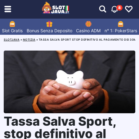
8
Slot Gratis
Bonus Senza Deposito
Casino ADM
n° 1: PokerStars
SLOTJAVA
»
NOTIZIA
»
TASSA SALVA SPORT STOP DEFINITIVO AL PAGAMENTO DEI 30ML
Tassa Salva Sport,
stop definitivo al