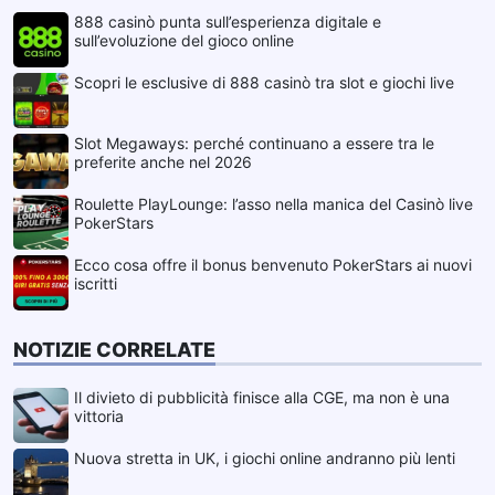
888 casinò punta sull’esperienza digitale e
sull’evoluzione del gioco online
Scopri le esclusive di 888 casinò tra slot e giochi live
Slot Megaways: perché continuano a essere tra le
preferite anche nel 2026
Roulette PlayLounge: l’asso nella manica del Casinò live
PokerStars
Ecco cosa offre il bonus benvenuto PokerStars ai nuovi
iscritti
NOTIZIE CORRELATE
Il divieto di pubblicità finisce alla CGE, ma non è una
vittoria
Nuova stretta in UK, i giochi online andranno più lenti