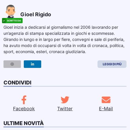
Gioel Rigido
Gioel inizia a dedicarsi al giornalismo nel 2006 lavorando per
un’agenzia di stampa specializzata in giochi e scommesse.
Girando in lungo e in largo per fiere, convegni e sale di periferia,
ha avuto modo di occuparsi di volta in volta di cronaca, politica,
sport, economia, esteri, cronaca giudiziaria.
LEGGI DI PIÙ
CONDIVIDI
Facebook
Twitter
E-Mail
ULTIME NOVITÀ