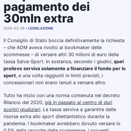
pagamento dei
30mln extra
2024-02-28 •
LEGISLAZIONE
Il Consiglio di Stato boccia definitivamente la richiesta
– che ADM aveva rivolto ai bookmaker delle
scommesse – di versare altri 30 milioni di euro della
tassa Salva-Sport. In sostanza, secondo i giudici,
quel
prelievo serviva solamente a finanziare il fondo per lo
sport
, e una volta raggiunti in limiti previsti, i
concessionari non erano tenuti a versare altro.
Tutto ha inizio con una norma contenuta nel decreto
Rilancio del 2020,
già in passato al centro di duri
scontri giudiziari
. La tassa serviva a garantire delle
risorse extra allo sport dilettantistico durante la
pandemia. I bookmaker avrebbero dovuto versare lo
0,5% della raccolte delle scommesse, i proventi