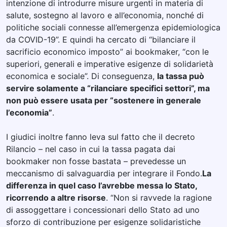
intenzione di introdurre misure urgenti in materia di
salute, sostegno al lavoro e all’economia, nonché di
politiche sociali connesse all’emergenza epidemiologica
da COVID-19”. E quindi ha cercato di “bilanciare il
sacrificio economico imposto” ai bookmaker, “con le
superiori, generali e imperative esigenze di solidarietà
economica e sociale”. Di conseguenza,
la tassa può
servire solamente a “rilanciare specifici settori”, ma
non può essere usata per “sostenere in generale
l’economia”
.
I giudici inoltre fanno leva sul fatto che il decreto
Rilancio – nel caso in cui la tassa pagata dai
bookmaker non fosse bastata – prevedesse un
meccanismo di salvaguardia per integrare il Fondo.
La
differenza in quel caso l’avrebbe messa lo Stato,
ricorrendo a altre risorse
. “Non si ravvede la ragione
di assoggettare i concessionari dello Stato ad uno
sforzo di contribuzione per esigenze solidaristiche