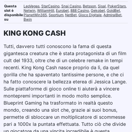
Questa
LeoVegas
,
StarCasino
,
Snai Casino
,
Betsson
,
Sisal
,
PokerStars
,
slot è
Netwin
,
WilliamHill
,
Eurobet
,
888 Casino
,
Gekobet
,
GoldBet
,
disponibile
PlanetWin365
,
Sportium
,
NetBet
,
Gioco Digitale
,
AdmiralBet
,
su
Bwin
KING KONG CASH
Tutti, davvero tutti conoscono la fama di questa
gigantesca creatura che è stata protagonista di un film
cult del 1933, oltre che di un celebre remake in tempi
recenti. King Kong Cash nasce proprio da lì, da quel
gorilla che ha spaventato tantissime persone, e che ci
ha fatto conoscere la bellezza eterea di Jessica Lange.
Sulle piattaforme di gioco online ti aiuterà a vincere
montepremi importanti in modo molto semplice.
Blueprint Gaming ha trasformato in realtà questo
mondo, creando una slot che, grazie ai suoi bonus,
permette di sbloccare un moltiplicatore di scommesse
pari a 1000x la puntata effettuata. Tutto ciò che divide
un giocatore da una vincita incredibile è questa