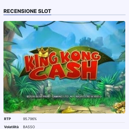
RECENSIONE SLOT
RTP
95.796%
Volatilità
BASSO