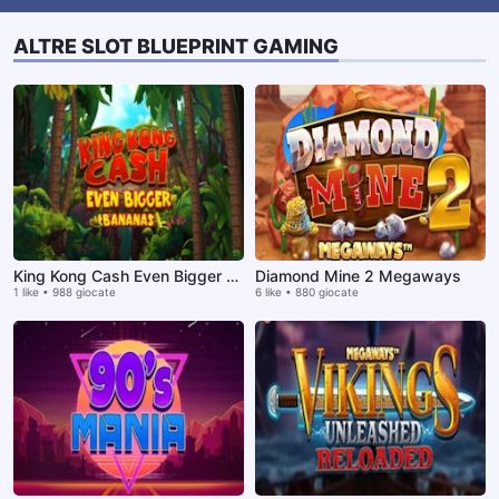
ALTRE SLOT BLUEPRINT GAMING
King Kong Cash Even Bigger Bananas
Diamond Mine 2 Megaways
1 like • 988 giocate
6 like • 880 giocate