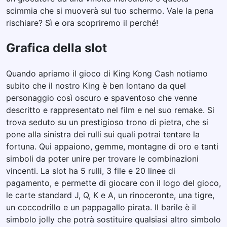
scimmia che si muoverà sul tuo schermo. Vale la pena
rischiare? Sì e ora scopriremo il perché!
Grafica della slot
Quando apriamo il gioco di King Kong Cash notiamo
subito che il nostro King è ben lontano da quel
personaggio così oscuro e spaventoso che venne
descritto e rappresentato nel film e nel suo remake. Si
trova seduto su un prestigioso trono di pietra, che si
pone alla sinistra dei rulli sui quali potrai tentare la
fortuna. Qui appaiono, gemme, montagne di oro e tanti
simboli da poter unire per trovare le combinazioni
vincenti. La slot ha 5 rulli, 3 file e 20 linee di
pagamento, e permette di giocare con il logo del gioco,
le carte standard J, Q, K e A, un rinoceronte, una tigre,
un coccodrillo e un pappagallo pirata. Il barile è il
simbolo jolly che potrà sostituire qualsiasi altro simbolo