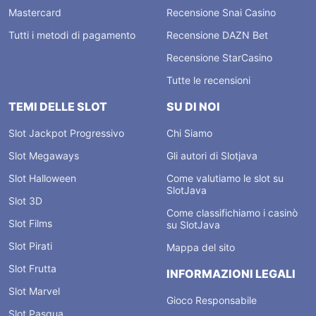
Mastercard
Recensione Snai Casino
Tutti i metodi di pagamento
Recensione DAZN Bet
Recensione StarCasino
Tutte le recensioni
TEMI DELLE SLOT
SU DI NOI
Slot Jackpot Progressivo
Chi Siamo
Slot Megaways
Gli autori di Slotjava
Slot Halloween
Come valutiamo le slot su
SlotJava
Slot 3D
Come classifichiamo i casinò
Slot Films
su SlotJava
Slot Pirati
Mappa del sito
Slot Frutta
INFORMAZIONI LEGALI
Slot Marvel
Gioco Responsabile
Slot Pasqua