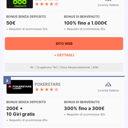
★★★★☆
Licenza italiana
50€
100% fino a 1.000€
Requisito di scommessa 50x
Requisito di scommessa 35x
SITO WEB
+ DETTAGLI
18+ | Si applicano T&C | Gioca Responsabilmente | ADM
2
★★★★☆
Licenza italiana
200€ +
300% fino a 300€
10 Giri gratis
Requisito di scommessa 40x
Requisito di scommessa 65x