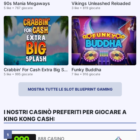
90s Mania Megaways
Vikings Unleashed Reloaded
5 like • 767 giocate
3 like • 819 giocate
Crabbin' For Cash Extra Big Splash
Funky Buddha
5 like • 995 giocate
7 like • 916 giocate
MOSTRA TUTTE LE SLOT BLUEPRINT GAMING
I NOSTRI CASINÒ PREFERITI PER GIOCARE A
KING KONG CASH
:
1