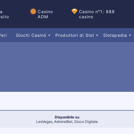
za
Casino
Casino n°1: 888
sito
ADM
casino
Veri
Giochi Casinò
Produttori di Slot
Slotspedia
▼
▼
▼
Disponibile su
LeoVegas, AdmiralBet, Gioco Digitale