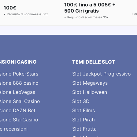
100% fino a 5.005€ +
100€
500 Giri gratis
Lic
Requisito di scommessa 50x
Requisito di scommessa 35x
NSIONI CASINO
TEMI DELLE SLOT
sione PokerStars
Slot Jackpot Progressivo
sione 888 casino
Slot Megaways
sione LeoVegas
Slot Halloween
sione Snai Casino
Slot 3D
sione DAZN Bet
Slot Films
sione StarCasino
Slot Pirati
le recensioni
Slot Frutta