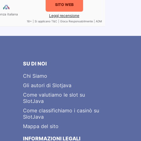
SITO WEB
enza italiana
Leggi recensione
18+ | Si applicano T&C | Gioca Responsabilmente | ADM
SU DI NOI
Chi Siamo
Gli autori di Slotjava
Come valutiamo le slot su
SlotJava
Come classifichiamo i casinò su
SlotJava
Mappa del sito
INFORMAZIONI LEGALI