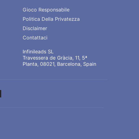
Gioco Responsabile
Politica Della Privatezza
Disclaimer
Contattaci
Infinileads SL
Travessera de Gràcia, 11, 5ª
Planta, 08021, Barcelona, Spain