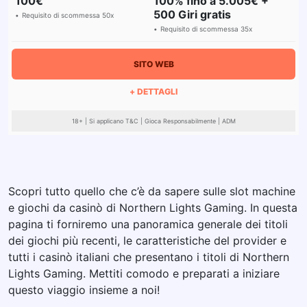
100€
100% fino a 5.005€ +
500 Giri gratis
Requisito di scommessa 50x
Requisito di scommessa 35x
SITO WEB
+ DETTAGLI
18+ | Si applicano T&C | Gioca Responsabilmente | ADM
Scopri tutto quello che c’è da sapere sulle slot machine
e giochi da casinò di Northern Lights Gaming. In questa
pagina ti forniremo una panoramica generale dei titoli
dei giochi più recenti, le caratteristiche del provider e
tutti i casinò italiani che presentano i titoli di Northern
Lights Gaming. Mettiti comodo e preparati a iniziare
questo viaggio insieme a noi!