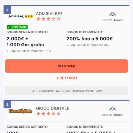
2
★★★☆☆
Licenza italiana
2.000€ +
200% fino a 5.000€
1.000 Giri gratis
Requisito di scommessa 65x
Requisito di scommessa 100x
SITO WEB
+ DETTAGLI
18+ | Si applicano T&C | Gioca Responsabilmente | ADM
3
★★★☆☆
Licenza italiana