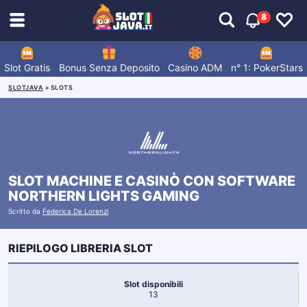
8
Slot Gratis
Bonus Senza Deposito
Casino ADM
n° 1: PokerStars
SLOTJAVA
»
SLOTS
SLOT MACHINE E CASINÒ CON SOFTWARE
NORTHERN LIGHTS GAMING
Scritto da
Federica De Lorenzi
RIEPILOGO LIBRERIA SLOT
Slot disponibili
13