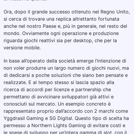
Ora, dopo il grande successo ottenuto nel Regno Unito,
si cerca di trovare una replica altrettanto fortunata
anche nel nostro Paese e, più in generale, nel resto del
mondo. Ovviamente ogni operazione e produzione
riguarda giochi reattivi sia per desktop, che per la
versione mobile.
In base all’operato della società emerge l’intenzione di
non voler produrre un largo numero di giochi nuovi, ma
di dedicarsi a poche soluzioni che siano ben pensate e
realizzate. E al tempo stesso si lascia spazio alla
ricerca di accordi per licenze e partnership che
permettano di avvicinare sviluppatori già attivi e
conosciuti sul mercato. Un esempio concreto è
rappresentato proprio dall’accordo con 2 marchi come
Yggdrasil Gaming e SG Digital. Questo tipo di scelta ha
permesso a Northern Lights Gaming di evitare costi e
le spese di sviluppo per un’intera gamma di slot, con il