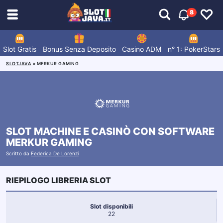
8
Slot Gratis
Bonus Senza Deposito
Casino ADM
n° 1: PokerStars
SLOTJAVA
»
MERKUR GAMING
SLOT MACHINE E CASINÒ CON SOFTWARE
MERKUR GAMING
Scritto da
Federica De Lorenzi
RIEPILOGO LIBRERIA SLOT
Slot disponibili
22