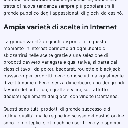
tratta di nuova tendenza sempre più popolare tra il
grande pubblico degli appassionati di giochi da casinò.
Ampia varietà di scelte in Internet
La grande varietà di giochi disponibili in questo
momento in Internet permette ad ogni utente di
sbizzarrirsi nelle scelte grazie a una selezione di
prodotti davvero variegata e qualitativa, si parte dai
classici tavoli da poker, baccarat, roulette e blackjack,
passando per prodotti meno conosciuti ma egualmente
divertiti come il Keno, senza dimenticare uno dei grandi
favoriti del pubblico, i gratta e vinci, soprattutto
dedicati agli amanti dei giochi con vincite istantanee.
Questi sono tutti prodotti di grande successo e di
ottima qualità, ma le regine indiscusse dei casinò online
sono le molteplici slot machine user-friendly disponibili