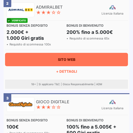
2
★★★☆☆
Licenza italiana
2.000€ +
200% fino a 5.000€
1.000 Giri gratis
Requisito di scommessa 65x
Requisito di scommessa 100x
SITO WEB
+ DETTAGLI
18+ | Si applicano T&C | Gioca Responsabilmente | ADM
3
★★★☆☆
Licenza italiana
100€
100% fino a 5.005€ +
500 Giri gratis