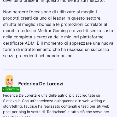
divertenti presenti in questo momento sul mercato.
Non perdere l’occasione di utilizzare al meglio i
prodotti creati da uno di leader in questo settore,
sfrutta al meglio i bonus e le promozioni correlate al
marchio tedesco Merkur Gaming e divertiti senza sosta
nella completa sicurezza delle migliori piattaforme
certificate ADM. È il momento di apprezzare una nuova
forma di intrattenimento che ha riscosso un successo
senza precedenti nel mondo online.
Federica De Lorenzi
Federica De Lorenzi è una delle autrici più accreditate su
Slotjava.it. Con un’esperienza quinquennale in web writing e
storytelling, l’autrice ha realizzato contenuti e testi per siti web,
post per blog in veste di “Redazione” e tutto ciò che serve per