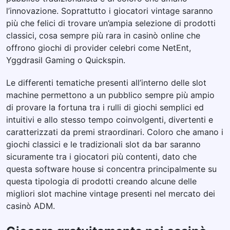
l’innovazione. Soprattutto i giocatori vintage saranno
più che felici di trovare un’ampia selezione di prodotti
classici, cosa sempre più rara in casinò online che
offrono giochi di provider celebri come NetEnt,
Yggdrasil Gaming o Quickspin.
Le differenti tematiche presenti all’interno delle slot
machine permettono a un pubblico sempre più ampio
di provare la fortuna tra i rulli di giochi semplici ed
intuitivi e allo stesso tempo coinvolgenti, divertenti e
caratterizzati da premi straordinari. Coloro che amano i
giochi classici e le tradizionali slot da bar saranno
sicuramente tra i giocatori più contenti, dato che
questa software house si concentra principalmente su
questa tipologia di prodotti creando alcune delle
migliori slot machine vintage presenti nel mercato dei
casinò ADM.