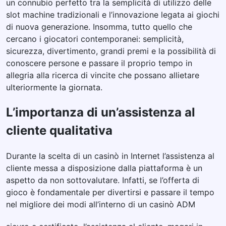
un connubio perfetto tra la semplicità di utilizzo delle
slot machine tradizionali e l’innovazione legata ai giochi
di nuova generazione. Insomma, tutto quello che
cercano i giocatori contemporanei: semplicità,
sicurezza, divertimento, grandi premi e la possibilità di
conoscere persone e passare il proprio tempo in
allegria alla ricerca di vincite che possano allietare
ulteriormente la giornata.
L’importanza di un’assistenza al
cliente qualitativa
Durante la scelta di un casinò in Internet l’assistenza al
cliente messa a disposizione dalla piattaforma è un
aspetto da non sottovalutare. Infatti, se l’offerta di
gioco è fondamentale per divertirsi e passare il tempo
nel migliore dei modi all’interno di un casinò ADM