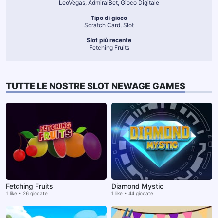
LeoVegas, AdmiralBet, Gioco Digitale
Tipo di gioco
Scratch Card, Slot
Slot più recente
Fetching Fruits
TUTTE LE NOSTRE SLOT NEWAGE GAMES
Fetching Fruits
Diamond Mystic
1 like • 26 giocate
1 like • 44 giocate