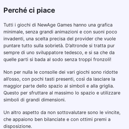
Perché ci piace
Tutti i giochi di NewAge Games hanno una grafica
minimale, senza grandi animazioni e con suoni poco
invadenti, una scelta precisa del provider che vuole
puntare tutto sulla sobrietà. D’altronde si tratta pur
sempre di uno sviluppatore tedesco, e si sa che da
quelle parti si bada al sodo senza troppi fronzoli!
Non per nulla le consolle dei vari giochi sono ridotte
all’osso, con pochi tasti presenti, così da lasciare la
maggior parte dello spazio ai simboli e alla griglia.
Questo per sfruttare al massimo lo spazio e utilizzare
simboli di grandi dimensioni.
Un altro aspetto da non sottovalutare sono le vincite,
che appaiono ben bilanciate e con ottimi premi a
disposizione.