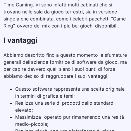
Time Gaming. Vi sono infatti molti cabinati che si
trovano nelle sale da gioco terrestri, sia in versione
singola che combinata, come i celebri pacchetti “Game
Ring”, ovvero dei mix con i più bei giochi disponibili.
I vantaggi
Abbiamo descritto fino a questo momento le sfumature
generali dell’azienda fornitrice di software da gioco, ma
per capire davvero quali siano i suoi punti di forza
abbiamo deciso di raggruppare i suoi vantaggi:
Questo software rappresenta una scelta originale
in termini di grafica e temi;
Realizza una serie di prodotti dallo standard
elevato;
Massimizza l’operato pur rimanenendo una realtà
medio-piccola;