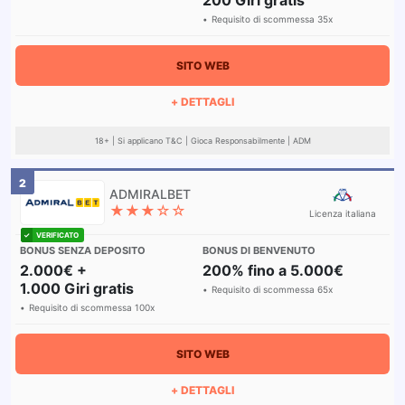
200 Giri gratis
Requisito di scommessa 35x
SITO WEB
+ DETTAGLI
18+ | Si applicano T&C | Gioca Responsabilmente | ADM
2
★★★☆☆
Licenza italiana
2.000€ +
200% fino a 5.000€
1.000 Giri gratis
Requisito di scommessa 65x
Requisito di scommessa 100x
SITO WEB
+ DETTAGLI