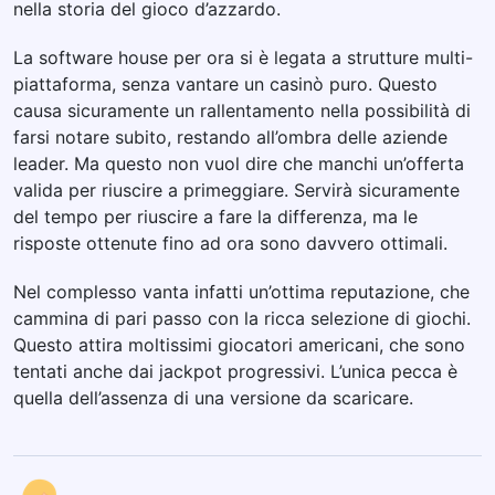
nella storia del gioco d’azzardo.
La software house per ora si è legata a strutture multi-
piattaforma, senza vantare un casinò puro. Questo
causa sicuramente un rallentamento nella possibilità di
farsi notare subito, restando all’ombra delle aziende
leader. Ma questo non vuol dire che manchi un’offerta
valida per riuscire a primeggiare. Servirà sicuramente
del tempo per riuscire a fare la differenza, ma le
risposte ottenute fino ad ora sono davvero ottimali.
Nel complesso vanta infatti un’ottima reputazione, che
cammina di pari passo con la ricca selezione di giochi.
Questo attira moltissimi giocatori americani, che sono
tentati anche dai jackpot progressivi. L’unica pecca è
quella dell’assenza di una versione da scaricare.