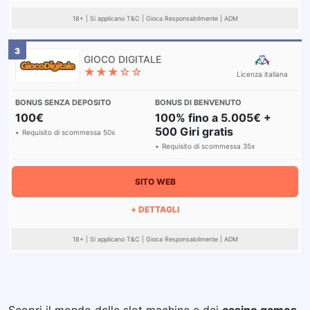
18+ | Si applicano T&C | Gioca Responsabilmente | ADM
3
★★★☆☆
Licenza italiana
100€
100% fino a 5.005€ +
500 Giri gratis
Requisito di scommessa 50x
Requisito di scommessa 35x
SITO WEB
+ DETTAGLI
18+ | Si applicano T&C | Gioca Responsabilmente | ADM