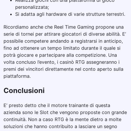
Realizza giochi con una piattaforma di gioco
personalizzata;
Si adatta agli hardware di varie strutture terrestri.
Ricordiamo anche che Reel Time Gaming propone una
serie di tornei per attirare giocatori di diverse abilità. E’
possibile competere andando a registrarsi in anticipo,
fino ad ottenere un tempo limitato durante il quale si
potrà giocare e partecipare alla competizione. Una
volta concluso l’evento, i casinò RTG assegneranno i
premi dei vincitori direttamente nel conto aperto sulla
piattaforma.
Conclusioni
E’ presto detto che il motore trainante di questa
azienda sono le Slot che vengono proposte con grande
continuità. Non a caso RTG è la mente dietro a molte
soluzioni che hanno contribuito a lasciare un segno