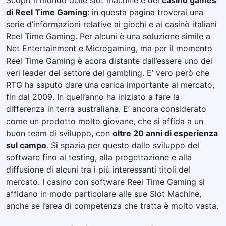
Scopri il mondo delle slot machine e dei
casino games
di Reel Time Gaming
: in questa pagina troverai una
serie d’informazioni relative ai giochi e ai casinò italiani
Reel Time Gaming. Per alcuni è una soluzione simile a
Net Entertainment e Microgaming, ma per il momento
Reel Time Gaming è acora distante dall’essere uno dei
veri leader del settore del gambling. E’ vero però che
RTG ha saputo dare una carica importante al mercato,
fin dal 2009. In quell’anno ha iniziato a fare la
differenza in terra australiana. E’ ancora considerato
come un prodotto molto giovane, che si affida a un
buon team di sviluppo, con
oltre 20 anni di esperienza
sul campo
. Si spazia per questo dallo sviluppo del
software fino al testing, alla progettazione e alla
diffusione di alcuni tra i più interessanti titoli del
mercato. I casino con software Reel Time Gaming si
affidano in modo particolare alle sue Slot Machine,
anche se l’area di competenza che tratta è molto vasta.