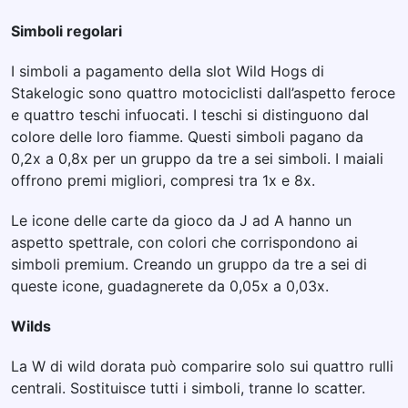
Simboli regolari
I simboli a pagamento della slot Wild Hogs di
Stakelogic sono quattro motociclisti dall’aspetto feroce
e quattro teschi infuocati. I teschi si distinguono dal
colore delle loro fiamme. Questi simboli pagano da
0,2x a 0,8x per un gruppo da tre a sei simboli. I maiali
offrono premi migliori, compresi tra 1x e 8x.
Le icone delle carte da gioco da J ad A hanno un
aspetto spettrale, con colori che corrispondono ai
simboli premium. Creando un gruppo da tre a sei di
queste icone, guadagnerete da 0,05x a 0,03x.
Wilds
La W di wild dorata può comparire solo sui quattro rulli
centrali. Sostituisce tutti i simboli, tranne lo scatter.