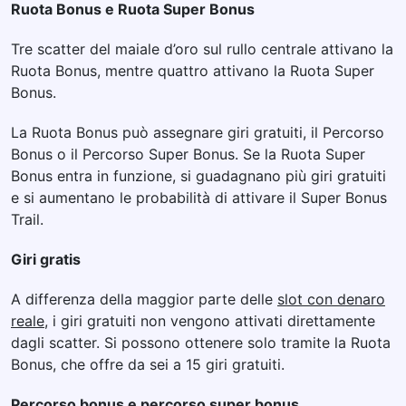
Ruota Bonus e Ruota Super Bonus
Tre scatter del maiale d’oro sul rullo centrale attivano la
Ruota Bonus, mentre quattro attivano la Ruota Super
Bonus.
La Ruota Bonus può assegnare giri gratuiti, il Percorso
Bonus o il Percorso Super Bonus. Se la Ruota Super
Bonus entra in funzione, si guadagnano più giri gratuiti
e si aumentano le probabilità di attivare il Super Bonus
Trail.
Giri gratis
A differenza della maggior parte delle
slot con denaro
reale
, i giri gratuiti non vengono attivati direttamente
dagli scatter. Si possono ottenere solo tramite la Ruota
Bonus, che offre da sei a 15 giri gratuiti.
Percorso bonus e percorso super bonus