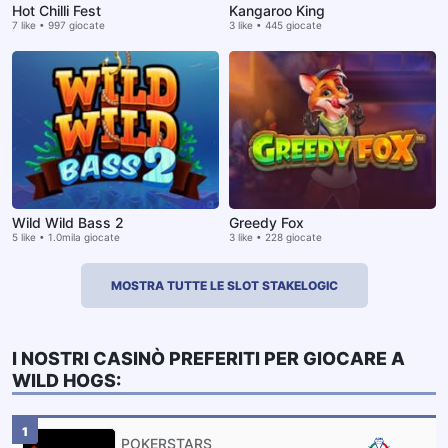
Hot Chilli Fest
Kangaroo King
7 like • 997 giocate
3 like • 445 giocate
Wild Wild Bass 2
Greedy Fox
5 like • 1.0mila giocate
3 like • 228 giocate
MOSTRA TUTTE LE SLOT STAKELOGIC
I NOSTRI CASINÒ PREFERITI PER GIOCARE A
WILD HOGS
:
1