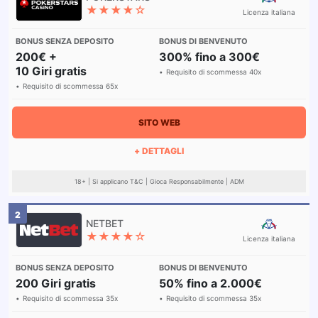
★★★★☆
Licenza italiana
200€ +
300% fino a 300€
10 Giri gratis
Requisito di scommessa 40x
Requisito di scommessa 65x
SITO WEB
+ DETTAGLI
18+ | Si applicano T&C | Gioca Responsabilmente | ADM
2
★★★★☆
Licenza italiana
200 Giri gratis
50% fino a 2.000€
Requisito di scommessa 35x
Requisito di scommessa 35x