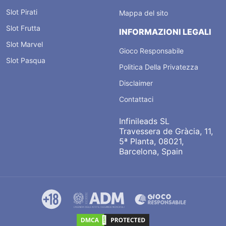
Slot Pirati
Mappa del sito
Slot Frutta
INFORMAZIONI LEGALI
Slot Marvel
Gioco Responsabile
Slot Pasqua
Politica Della Privatezza
Disclaimer
Contattaci
Infinileads SL
Travessera de Gràcia, 11,
5ª Planta, 08021,
Barcelona, Spain