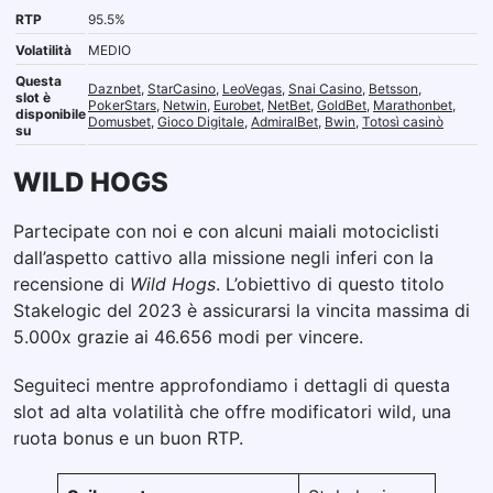
RTP
95.5%
Volatilità
MEDIO
Questa
Daznbet
,
StarCasino
,
LeoVegas
,
Snai Casino
,
Betsson
,
slot è
PokerStars
,
Netwin
,
Eurobet
,
NetBet
,
GoldBet
,
Marathonbet
,
disponibile
Domusbet
,
Gioco Digitale
,
AdmiralBet
,
Bwin
,
Totosì casinò
su
WILD HOGS
Partecipate con noi e con alcuni maiali motociclisti
dall’aspetto cattivo alla missione negli inferi con la
recensione di
Wild Hogs
. L’obiettivo di questo titolo
Stakelogic del 2023 è assicurarsi la vincita massima di
5.000x grazie ai 46.656 modi per vincere.
Seguiteci mentre approfondiamo i dettagli di questa
slot ad alta volatilità che offre modificatori wild, una
ruota bonus e un buon RTP.