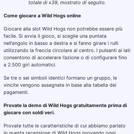
totale di x39, mostrato di seguito.
Come giocare a Wild Hogs online
Giocare alla slot Wild Hogs non potrebbe essere più
facile. Si avvia il gioco, si sceglie una puntata
nell’angolo in basso a destra e si fanno girare i rulli
utilizzando la freccia circolare al centro. I pulsanti ai lati
consentono di accelerare l’azione o di configurare fino
a 2.500 giri automatici.
Se tre o sei simboli identici formano un gruppo, le
vincite vengono assegnate in base alla tabella dei
pagamenti.
Provate la demo di Wild Hogs gratuitamente prima di
giocare con soldi veri.
Provate tutte le caratteristiche di cui abbiamo parlato
in questa recensione di Wild Hogs provando oggi