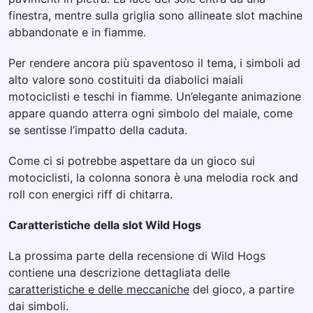
finestra, mentre sulla griglia sono allineate slot machine
abbandonate e in fiamme.
Per rendere ancora più spaventoso il tema, i simboli ad
alto valore sono costituiti da diabolici maiali
motociclisti e teschi in fiamme. Un’elegante animazione
appare quando atterra ogni simbolo del maiale, come
se sentisse l’impatto della caduta.
Come ci si potrebbe aspettare da un gioco sui
motociclisti, la colonna sonora è una melodia rock and
roll con energici riff di chitarra.
Caratteristiche della slot Wild Hogs
La prossima parte della recensione di Wild Hogs
contiene una descrizione dettagliata delle
caratteristiche e delle meccaniche
del gioco, a partire
dai simboli.