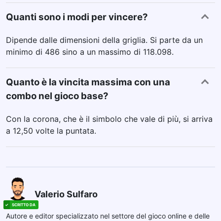
Quanti sono i modi per vincere?
Dipende dalle dimensioni della griglia. Si parte da un
minimo di 486 sino a un massimo di 118.098.
Quanto è la vincita massima con una
combo nel gioco base?
Con la corona, che è il simbolo che vale di più, si arriva
a 12,50 volte la puntata.
Valerio Sulfaro
Autore e editor specializzato nel settore del gioco online e delle