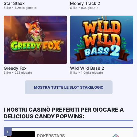
Star Staxx
Money Track 2
5 like • 1.2mila giocate
6 like • 834 giocate
Greedy Fox
Wild Wild Bass 2
3 like • 228 giocate
5 like • 1.0mila giocate
MOSTRA TUTTE LE SLOT STAKELOGIC
I NOSTRI CASINÒ PREFERITI PER GIOCARE A
DELICIOUS CANDY POPWINS
:
1