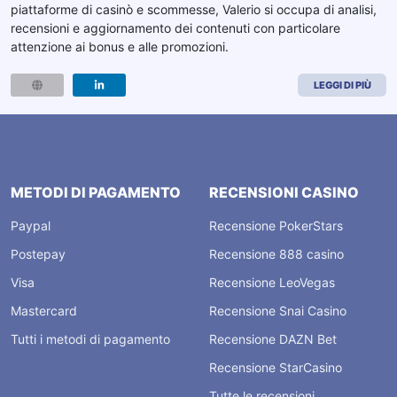
piattaforme di casinò e scommesse, Valerio si occupa di analisi,
recensioni e aggiornamento dei contenuti con particolare
attenzione ai bonus e alle promozioni.
LEGGI DI PIÙ
METODI DI PAGAMENTO
RECENSIONI CASINO
Paypal
Recensione PokerStars
Postepay
Recensione 888 casino
Visa
Recensione LeoVegas
Mastercard
Recensione Snai Casino
Tutti i metodi di pagamento
Recensione DAZN Bet
Recensione StarCasino
Tutte le recensioni