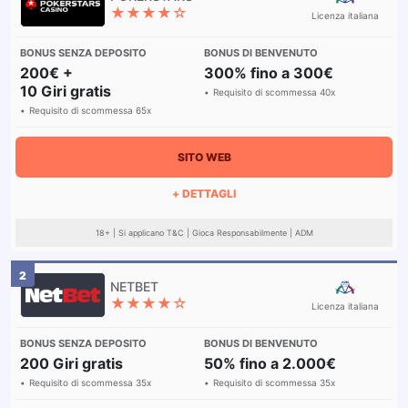
★★★★☆
Licenza italiana
200€ +
300% fino a 300€
10 Giri gratis
Requisito di scommessa 40x
Requisito di scommessa 65x
SITO WEB
+ DETTAGLI
18+ | Si applicano T&C | Gioca Responsabilmente | ADM
2
★★★★☆
Licenza italiana
200 Giri gratis
50% fino a 2.000€
Requisito di scommessa 35x
Requisito di scommessa 35x