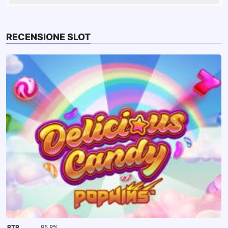
RECENSIONE SLOT
RTP
95.8%