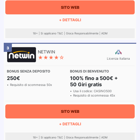
SITO WEB
+ DETTAGLI
18+ | Si applicano T&C | Gioca Responsabilmente | ADM
3
★★★★☆
Licenza italiana
250€
100% fino a 500€ +
50 Giri gratis
Requisito di scommessa 50x
Usa il codice:
CASINO500
Requisito di scommessa 45x
SITO WEB
+ DETTAGLI
18+ | Si applicano T&C | Gioca Responsabilmente | ADM