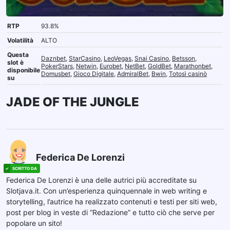
RTP
93.8%
Volatilità
ALTO
Questa
Daznbet
,
StarCasino
,
LeoVegas
,
Snai Casino
,
Betsson
,
slot è
PokerStars
,
Netwin
,
Eurobet
,
NetBet
,
GoldBet
,
Marathonbet
,
disponibile
Domusbet
,
Gioco Digitale
,
AdmiralBet
,
Bwin
,
Totosì casinò
su
JADE OF THE JUNGLE
Federica De Lorenzi
Federica De Lorenzi è una delle autrici più accreditate su
Slotjava.it. Con un’esperienza quinquennale in web writing e
storytelling, l’autrice ha realizzato contenuti e testi per siti web,
post per blog in veste di “Redazione” e tutto ciò che serve per
popolare un sito!