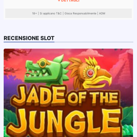
+ DETTAGLI
18+ | Si applicano T&C | Gioca Responsabilmente | ADM
RECENSIONE SLOT