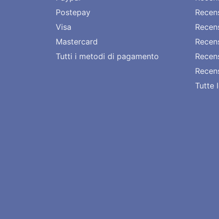
Postepay
Recen
Visa
Recen
Mastercard
Recen
Tutti i metodi di pagamento
Recen
Recen
Tutte 