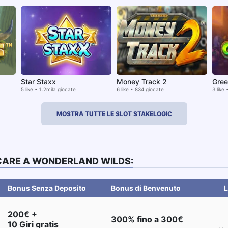
Star Staxx
Money Track 2
Gree
5 like • 1.2mila giocate
6 like • 834 giocate
3 like
MOSTRA TUTTE LE SLOT STAKELOGIC
OCARE A
WONDERLAND WILDS
:
Bonus Senza Deposito
Bonus di Benvenuto
L
200€ +
300% fino a 300€
10 Giri gratis