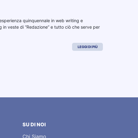
n’esperienza quinquennale in web writing e
log in veste di “Redazione” e tutto ciò che serve per
LEGGI DI PIÙ
SU DI NOI
Chi Siamo