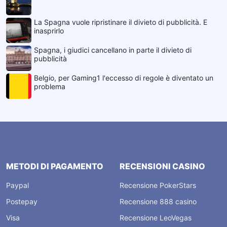
La Spagna vuole ripristinare il divieto di pubblicità. E
inasprirlo
Spagna, i giudici cancellano in parte il divieto di
pubblicità
Belgio, per Gaming1 l'eccesso di regole è diventato un
problema
METODI DI PAGAMENTO
RECENSIONI CASINO
Paypal
Recensione PokerStars
Postepay
Recensione 888 casino
Visa
Recensione LeoVegas