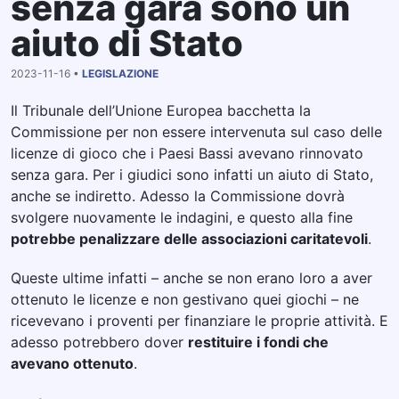
senza gara sono un
aiuto di Stato
2023-11-16 •
LEGISLAZIONE
Il Tribunale dell’Unione Europea bacchetta la
Commissione per non essere intervenuta sul caso delle
licenze di gioco che i Paesi Bassi avevano rinnovato
senza gara. Per i giudici sono infatti un aiuto di Stato,
anche se indiretto. Adesso la Commissione dovrà
svolgere nuovamente le indagini, e questo alla fine
potrebbe penalizzare delle associazioni caritatevoli
.
Queste ultime infatti – anche se non erano loro a aver
ottenuto le licenze e non gestivano quei giochi – ne
ricevevano i proventi per finanziare le proprie attività. E
adesso potrebbero dover
restituire i fondi che
avevano ottenuto
.