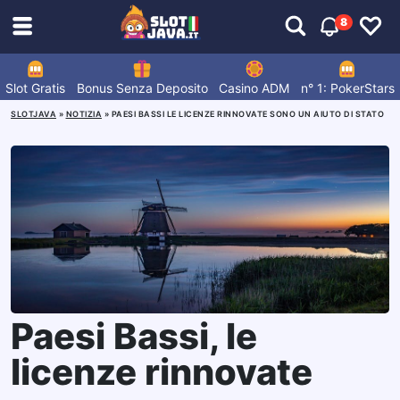
8
Slot Gratis
Bonus Senza Deposito
Casino ADM
n° 1: PokerStars
SLOTJAVA
»
NOTIZIA
»
PAESI BASSI LE LICENZE RINNOVATE SONO UN AIUTO DI STATO
Paesi Bassi, le
licenze rinnovate