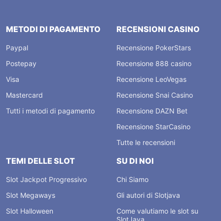
METODI DI PAGAMENTO
RECENSIONI CASINO
Paypal
Recensione PokerStars
Postepay
Recensione 888 casino
Visa
Recensione LeoVegas
Mastercard
Recensione Snai Casino
Tutti i metodi di pagamento
Recensione DAZN Bet
Recensione StarCasino
Tutte le recensioni
TEMI DELLE SLOT
SU DI NOI
Slot Jackpot Progressivo
Chi Siamo
Slot Megaways
Gli autori di Slotjava
Slot Halloween
Come valutiamo le slot su
SlotJava