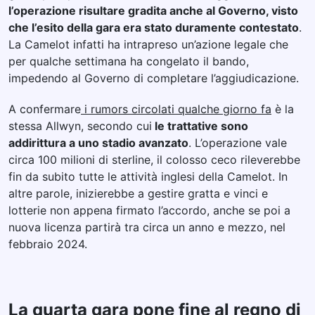
l’operazione risultare gradita anche al Governo, visto
che l’esito della gara era stato duramente contestato
.
La Camelot infatti ha intrapreso un’azione legale che
per qualche settimana ha congelato il bando,
impedendo al Governo di completare l’aggiudicazione.
A confermare
i rumors circolati qualche giorno fa
è la
stessa Allwyn, secondo cui
le trattative sono
addirittura a uno stadio avanzato
. L’operazione vale
circa 100 milioni di sterline, il colosso ceco rileverebbe
fin da subito tutte le attività inglesi della Camelot. In
altre parole, inizierebbe a gestire gratta e vinci e
lotterie non appena firmato l’accordo, anche se poi a
nuova licenza partirà tra circa un anno e mezzo, nel
febbraio 2024.
La quarta gara pone fine al regno di