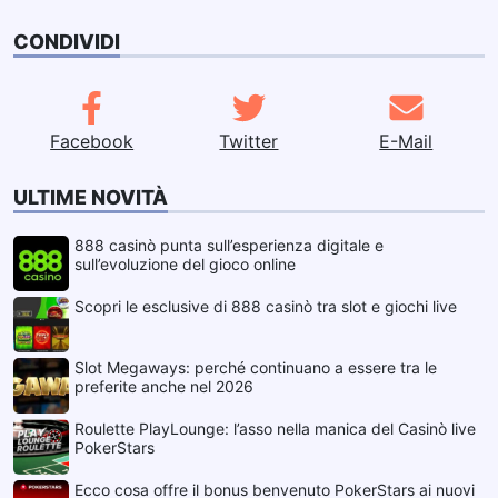
CONDIVIDI
Facebook
Twitter
E-Mail
ULTIME NOVITÀ
888 casinò punta sull’esperienza digitale e
sull’evoluzione del gioco online
Scopri le esclusive di 888 casinò tra slot e giochi live
Slot Megaways: perché continuano a essere tra le
preferite anche nel 2026
Roulette PlayLounge: l’asso nella manica del Casinò live
PokerStars
Ecco cosa offre il bonus benvenuto PokerStars ai nuovi