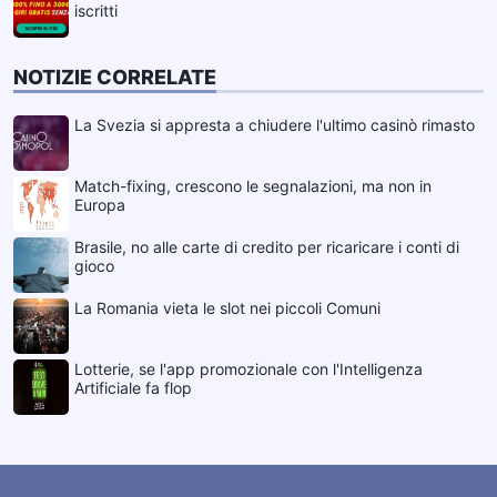
iscritti
NOTIZIE CORRELATE
La Svezia si appresta a chiudere l'ultimo casinò rimasto
Match-fixing, crescono le segnalazioni, ma non in
Europa
Brasile, no alle carte di credito per ricaricare i conti di
gioco
La Romania vieta le slot nei piccoli Comuni
Lotterie, se l'app promozionale con l'Intelligenza
Artificiale fa flop