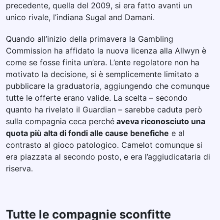
precedente, quella del 2009, si era fatto avanti un
unico rivale, l’indiana Sugal and Damani.
Quando all’inizio della primavera la Gambling
Commission ha affidato la nuova licenza alla Allwyn è
come se fosse finita un’era. L’ente regolatore non ha
motivato la decisione, si è semplicemente limitato a
pubblicare la graduatoria, aggiungendo che comunque
tutte le offerte erano valide. La scelta – secondo
quanto ha rivelato il Guardian – sarebbe caduta però
sulla compagnia ceca perché
aveva riconosciuto una
quota più alta di fondi alle cause benefiche
e al
contrasto al gioco patologico. Camelot comunque si
era piazzata al secondo posto, e era l’aggiudicataria di
riserva.
Tutte le compagnie sconfitte