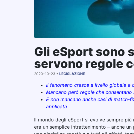
Gli eSport sono 
servono regole c
2020-10-23 •
LEGISLAZIONE
Il fenomeno cresce a livello globale e o
Mancano però regole che consentano al
E non mancano anche casi di match-fix
applicata
Il mondo degli eSport si evolve sempre pi
era un semplice intrattenimento – anche un 