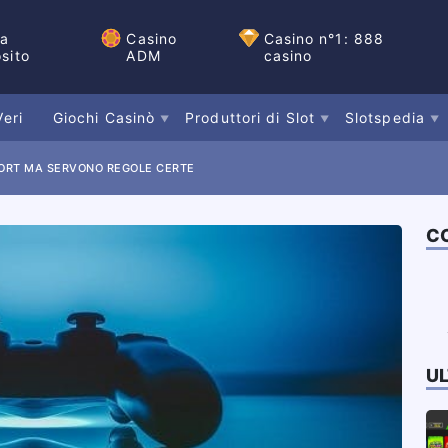
za
Casino
Casino n°1: 888
sito
ADM
casino
Veri
Giochi Casinò
Produttori di Slot
Slotspedia
▼
▼
▼
PORT MA SERVONO REGOLE CERTE
CO
UL