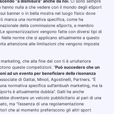
escendo “a dismisura” anche da noi
. Ci sono sempre
n hanno nulla a che vedere con il mondo degli eSport
 sui banner o in bella mostra nel luogo fisico dove
erò manca una normativa specifica, come ha
 nazionale della commissione eSports, e membro
 “Le sponsorizzazioni vengono fatte con diversi tipi di
i. Nelle norme che si applicano attualmente a questo
lta attenzione alle limitazioni che vengono imposte
arketing, che alla fine dei con ti è un’ulteriore
otono queste competizioni. “
Può succedere che un
ioni ad un evento per beneficiare della risonanza
ssociate di Gattai, Minoli, Agostinelli, Partners. “È
una normativa specifica sull’ambush marketing, ma la
Sports è attualmente dubbia”. Galli ha anche
ebbe diventare un veicolo pubblicitario al pari di una
ato, ma “l’assenza di una regolamentazione
itori che al momento preferiscono gli altri sport