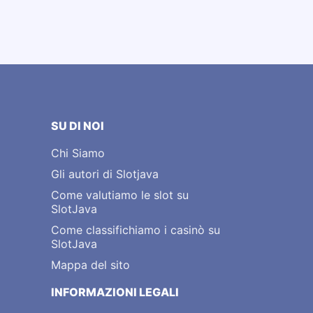
SU DI NOI
Chi Siamo
Gli autori di Slotjava
Come valutiamo le slot su
SlotJava
Come classifichiamo i casinò su
SlotJava
Mappa del sito
INFORMAZIONI LEGALI