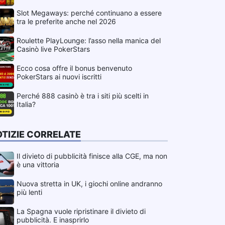
Slot Megaways: perché continuano a essere
tra le preferite anche nel 2026
Roulette PlayLounge: l’asso nella manica del
Casinò live PokerStars
Ecco cosa offre il bonus benvenuto
PokerStars ai nuovi iscritti
Perché 888 casinò è tra i siti più scelti in
Italia?
TIZIE CORRELATE
Il divieto di pubblicità finisce alla CGE, ma non
è una vittoria
Nuova stretta in UK, i giochi online andranno
più lenti
La Spagna vuole ripristinare il divieto di
pubblicità. E inasprirlo