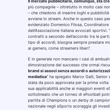
Il mercato pubblicitario, comunque, sta cr
più compagnie – oltretutto in molto casi no
– che chiedono di inserire loghi e pubblicità
avviene lo stream. Anche in questo caso p
evidenziato Domenico Filosa, Coordinatore
dell’Associazione italiana avvocati sportivi.
contratti a secondo dell’accordo tra le part
tipo di accordi, bisogna sempre prestare mo
ai gamers, come streamers liberi”.
E in generale non mancano i casi di ambush m
dimostrazione del successo che ormai riscu
brand si associ senza accordi o autorizzaz
mediatica
” ha spiegato Marco Galli, Senior a
stata da poco approvata per la prima volta 
sua applicabilità anche ai maggiori eventi e
sottolineato che un torneo di eFootball potr
partita di Champions o un derby di campion
nazionale negli eSports scoraggia gli invest