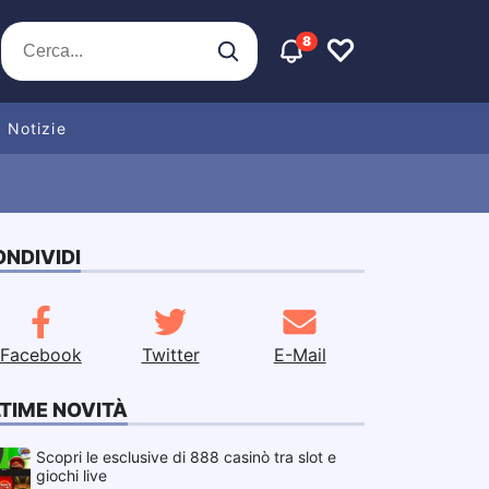
8
Notizie
NDIVIDI
Facebook
Twitter
E-Mail
TIME NOVITÀ
Scopri le esclusive di 888 casinò tra slot e
giochi live