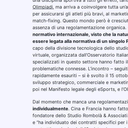
una disciplina sportiva a tutti gli effetti, ta
Olimpiadi
, ma arriva a coinvolgere tutta un’
per assicurarsi gli atleti più bravi, al market
match-fixing. Questo mondo però è cresciuto,
assenza di una regolamentazione organica.
normativo internazionale, visto che la nat
essere legata alla normativa di un singolo
capo della divisione tecnologica dello studi
virtuale, organizzata dall’Osservatorio Italia
specializzati in questo settore hanno fatto i
problematiche connesse. L’incontro – seguiti
rapidamente esauriti – si è svolto il 15 ott
sviluppo strategico, commerciale e marketi
poi nel Manifesto legale degli eSports, e l’OI
Dal momento che manca una regolamentazio
individualmente
. Cina e Francia hanno fatt
fondatore dello Studio Rombolà & Associati.
e “ha individuato dei contratti specifici per