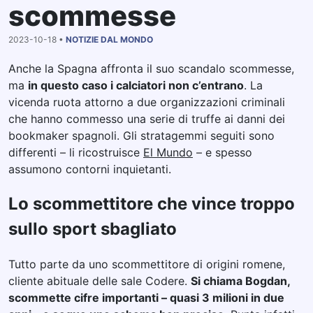
scommesse
2023-10-18 •
NOTIZIE DAL MONDO
Anche la Spagna affronta il suo scandalo scommesse,
ma
in questo caso i calciatori non c’entrano
. La
vicenda ruota attorno a due organizzazioni criminali
che hanno commesso una serie di truffe ai danni dei
bookmaker spagnoli. Gli stratagemmi seguiti sono
differenti – li ricostruisce
El Mundo
– e spesso
assumono contorni inquietanti.
Lo scommettitore che vince troppo
sullo sport sbagliato
Tutto parte da uno scommettitore di origini romene,
cliente abituale delle sale Codere.
Si chiama Bogdan,
scommette cifre importanti – quasi 3 milioni in due