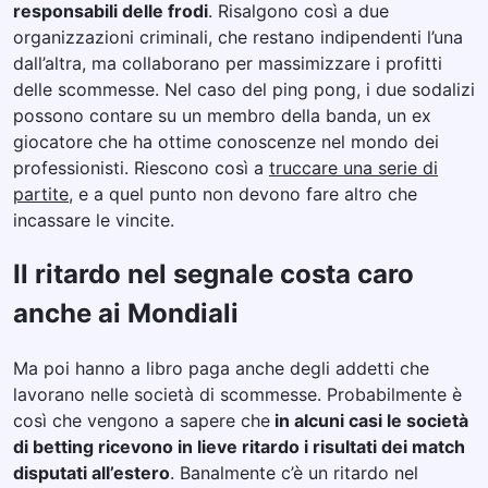
responsabili delle frodi
. Risalgono così a due
organizzazioni criminali, che restano indipendenti l’una
dall’altra, ma collaborano per massimizzare i profitti
delle scommesse. Nel caso del ping pong, i due sodalizi
possono contare su un membro della banda, un ex
giocatore che ha ottime conoscenze nel mondo dei
professionisti. Riescono così a
truccare una serie di
partite
, e a quel punto non devono fare altro che
incassare le vincite.
Il ritardo nel segnale costa caro
anche ai Mondiali
Ma poi hanno a libro paga anche degli addetti che
lavorano nelle società di scommesse. Probabilmente è
così che vengono a sapere che
in alcuni casi le società
di betting ricevono in lieve ritardo i risultati dei match
disputati all’estero
. Banalmente c’è un ritardo nel