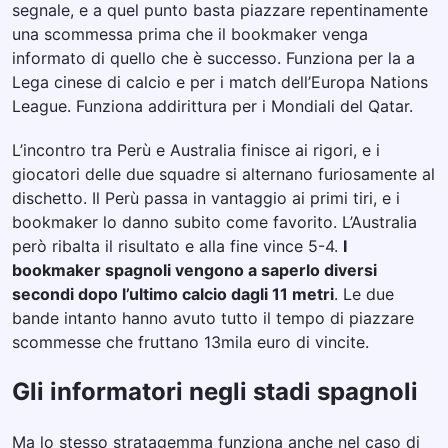
segnale, e a quel punto basta piazzare repentinamente
una scommessa prima che il bookmaker venga
informato di quello che è successo. Funziona per la a
Lega cinese di calcio e per i match dell’Europa Nations
League. Funziona addirittura per i Mondiali del Qatar.
L’incontro tra Perù e Australia finisce ai rigori, e i
giocatori delle due squadre si alternano furiosamente al
dischetto. Il Perù passa in vantaggio ai primi tiri, e i
bookmaker lo danno subito come favorito. L’Australia
però ribalta il risultato e alla fine vince 5-4.
I
bookmaker spagnoli vengono a saperlo diversi
secondi dopo l’ultimo calcio dagli 11 metri
. Le due
bande intanto hanno avuto tutto il tempo di piazzare
scommesse che fruttano 13mila euro di vincite.
Gli informatori negli stadi spagnoli
Ma lo stesso stratagemma funziona anche nel caso di