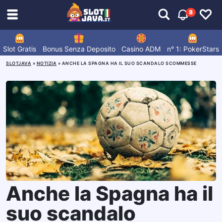
8
Slot Gratis
Bonus Senza Deposito
Casino ADM
n° 1: PokerStars
SLOTJAVA
»
NOTIZIA
»
ANCHE LA SPAGNA HA IL SUO SCANDALO SCOMMESSE
Anche la Spagna ha il
suo scandalo