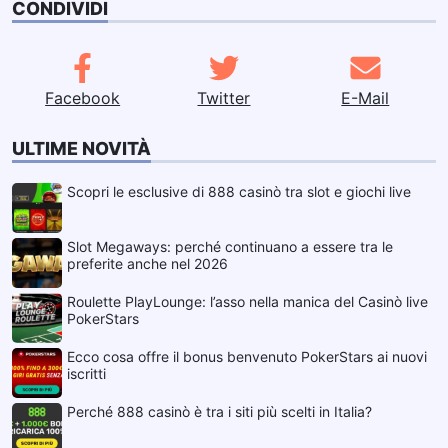
CONDIVIDI
Facebook
Twitter
E-Mail
ULTIME NOVITÀ
Scopri le esclusive di 888 casinò tra slot e giochi live
Slot Megaways: perché continuano a essere tra le
preferite anche nel 2026
Roulette PlayLounge: l’asso nella manica del Casinò live
PokerStars
Ecco cosa offre il bonus benvenuto PokerStars ai nuovi
iscritti
Perché 888 casinò è tra i siti più scelti in Italia?