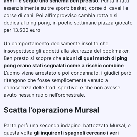
anni – e segue uno schema ben preciso
. Punta infatti
essenzialmente su tre sport: basket, corse di cavalli e
corse di cani. Poi all’improvviso cambia rotta e si
dedica al ping pong, in poche settimane piazza giocate
per 13.500 euro.
Un comportamento decisamente insolito che
insospettisce gli addetti alla sicurezza del bookmaker.
Ben presto si scopre che
alcuni di quei match di ping
pong erano stati segnalati come a rischio combine
.
L’uomo viene arrestato e poi condannato, i giudici però
ritengono che fosse semplicemente venuto a
conoscenza delle frodi sportive, e che non avesse
avuto nessun ruolo nell’orchestrale.
Scatta l’operazione Mursal
Parte però una seconda indagine, battezzata Mursal, e
questa volta
gli inquirenti spagnoli cercano i veri