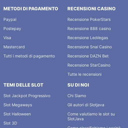
METODI DI PAGAMENTO
RECENSIONI CASINO
Paypal
Recensione PokerStars
Postepay
Recensione 888 casino
Visa
Recensione LeoVegas
Mastercard
Recensione Snai Casino
Tutti i metodi di pagamento
Recensione DAZN Bet
Recensione StarCasino
Tutte le recensioni
TEMI DELLE SLOT
SU DI NOI
Slot Jackpot Progressivo
Chi Siamo
Slot Megaways
Gli autori di Slotjava
Slot Halloween
Come valutiamo le slot su
SlotJava
Slot 3D
Come classifichiamo i casinò