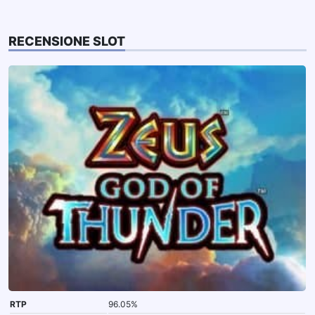
RECENSIONE SLOT
RTP
96.05%