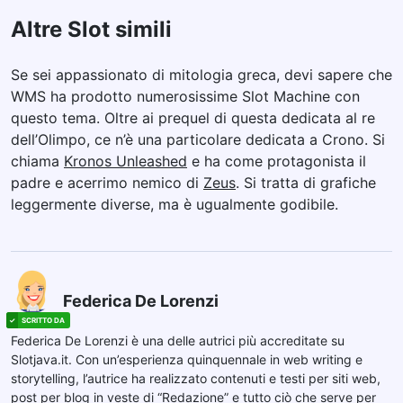
Altre Slot simili
Se sei appassionato di mitologia greca, devi sapere che
WMS ha prodotto numerosissime Slot Machine con
questo tema. Oltre ai prequel di questa dedicata al re
dell’Olimpo, ce n’è una particolare dedicata a Crono. Si
chiama
Kronos Unleashed
e ha come protagonista il
padre e acerrimo nemico di
Zeus
. Si tratta di grafiche
leggermente diverse, ma è ugualmente godibile.
Federica De Lorenzi
Federica De Lorenzi è una delle autrici più accreditate su
Slotjava.it. Con un’esperienza quinquennale in web writing e
storytelling, l’autrice ha realizzato contenuti e testi per siti web,
post per blog in veste di “Redazione” e tutto ciò che serve per