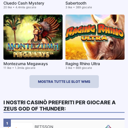
Cluedo Cash Mystery
Sabertooth
20 like • 4.4mila giocate
3 like • 389 giocate
Montezuma Megaways
Raging Rhino Ultra
11 like • 1.3mila giocate
3 like • 669 giocate
MOSTRA TUTTE LE SLOT WMS
I NOSTRI CASINÒ PREFERITI PER GIOCARE A
ZEUS GOD OF THUNDER
:
1