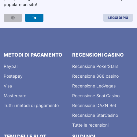
popolare un sito!
LEGGI DI PIÙ
METODI DI PAGAMENTO
RECENSIONI CASINO
Paypal
Recensione PokerStars
Postepay
Recensione 888 casino
Visa
Recensione LeoVegas
Mastercard
Recensione Snai Casino
Tutti i metodi di pagamento
Recensione DAZN Bet
Recensione StarCasino
Tutte le recensioni
TEMI DELLE SLOT
SU DI NOI