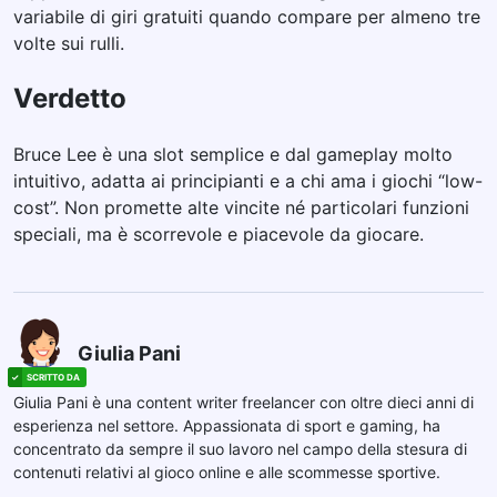
variabile di giri gratuiti quando compare per almeno tre
volte sui rulli.
Verdetto
Bruce Lee è una slot semplice e dal gameplay molto
intuitivo, adatta ai principianti e a chi ama i giochi “low-
cost”. Non promette alte vincite né particolari funzioni
speciali, ma è scorrevole e piacevole da giocare.
Giulia Pani
Giulia Pani è una content writer freelancer con oltre dieci anni di
esperienza nel settore. Appassionata di sport e gaming, ha
concentrato da sempre il suo lavoro nel campo della stesura di
contenuti relativi al gioco online e alle scommesse sportive.