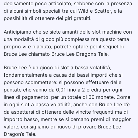
decisamente poco articolato, sebbene con la presenza
di alcuni simboli speciali tra cui Wild e Scatter, e la
possibilità di ottenere dei giri gratuiti.
Anticipiamo che se siete amanti delle slot machine con
una modalità di gioco più complessa ma questo tema
proprio vi è piaciuto, potrete optare per il sequel di
Bruce Lee chiamato Bruce Lee Dragon’s Tale.
Bruce Lee è un gioco di slot a bassa volatilità,
fondamentalmente a causa dei bassi importi che si
possono scommettere: si possono effettuare delle
puntate che vanno da 0,01 fino a 2 crediti per ogni
linea di pagamento, per un totale di 60 monete. Come
in ogni slot a bassa volatilità, anche con Bruce Lee c’è
da aspettarsi di ottenere delle vincite frequenti ma di
importo basso, mentre se si cercano premi di maggior
valore, consigliamo di nuovo di provare Bruce Lee
Dragon’s Tale.