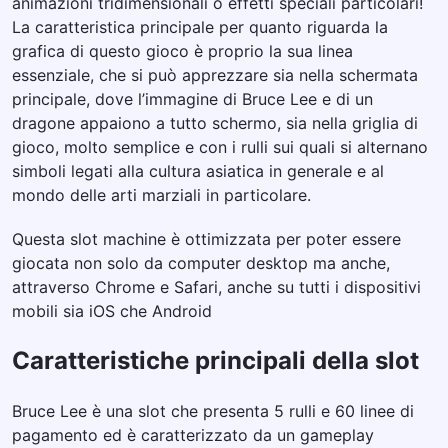
animazioni tridimensionali o effetti speciali particolari!
La caratteristica principale per quanto riguarda la
grafica di questo gioco è proprio la sua linea
essenziale, che si può apprezzare sia nella schermata
principale, dove l’immagine di Bruce Lee e di un
dragone appaiono a tutto schermo, sia nella griglia di
gioco, molto semplice e con i rulli sui quali si alternano
simboli legati alla cultura asiatica in generale e al
mondo delle arti marziali in particolare.
Questa slot machine è ottimizzata per poter essere
giocata non solo da computer desktop ma anche,
attraverso Chrome e Safari, anche su tutti i dispositivi
mobili sia iOS che Android
Caratteristiche principali della slot
Bruce Lee è una slot che presenta 5 rulli e 60 linee di
pagamento ed è caratterizzato da un gameplay