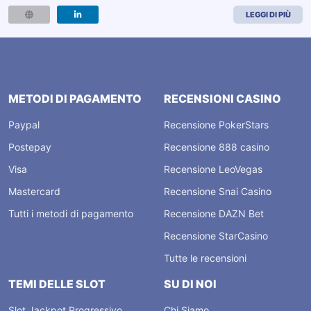
LEGGI DI PIÙ
METODI DI PAGAMENTO
RECENSIONI CASINO
Paypal
Recensione PokerStars
Postepay
Recensione 888 casino
Visa
Recensione LeoVegas
Mastercard
Recensione Snai Casino
Tutti i metodi di pagamento
Recensione DAZN Bet
Recensione StarCasino
Tutte le recensioni
TEMI DELLE SLOT
SU DI NOI
Slot Jackpot Progressivo
Chi Siamo