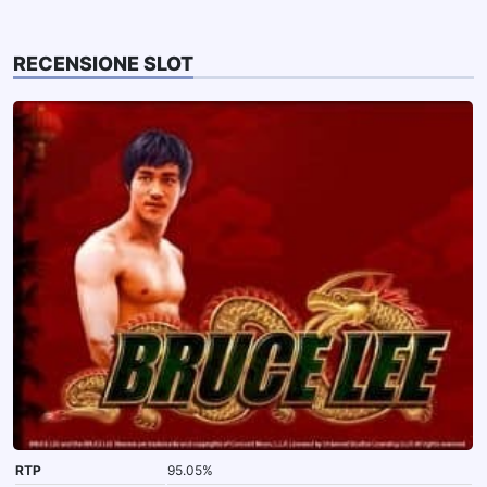
RECENSIONE SLOT
RTP
95.05%