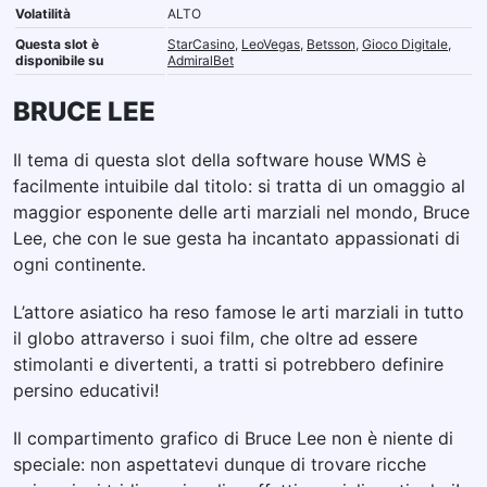
Volatilità
ALTO
Questa slot è
StarCasino
,
LeoVegas
,
Betsson
,
Gioco Digitale
,
disponibile su
AdmiralBet
BRUCE LEE
Il tema di questa slot della software house WMS è
facilmente intuibile dal titolo: si tratta di un omaggio al
maggior esponente delle arti marziali nel mondo, Bruce
Lee, che con le sue gesta ha incantato appassionati di
ogni continente.
L’attore asiatico ha reso famose le arti marziali in tutto
il globo attraverso i suoi film, che oltre ad essere
stimolanti e divertenti, a tratti si potrebbero definire
persino educativi!
Il compartimento grafico di Bruce Lee non è niente di
speciale: non aspettatevi dunque di trovare ricche