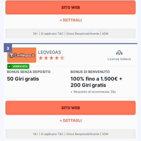
SITO WEB
+ DETTAGLI
18+ | Si applicano T&C | Gioca Responsabilmente | ADM
3
★★★★☆
Licenza italiana
50 Giri gratis
100% fino a 1.500€ +
200 Giri gratis
Requisito di scommessa 35x
SITO WEB
+ DETTAGLI
18+ | Si applicano T&C | Gioca Responsabilmente | ADM