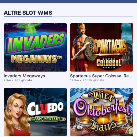
ALTRE SLOT WMS
Invaders Megaways
Spartacus Super Colossal Reels
7 like • 935 giocate
17 like • 2.1mila giocate