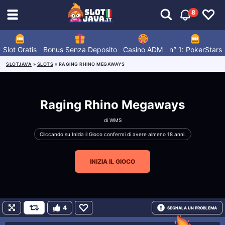
8
Slot Gratis
Bonus Senza Deposito
Casino ADM
n° 1: PokerStars
SLOTJAVA
»
SLOTS
»
RAGING RHINO MEGAWAYS
Raging Rhino Megaways
di
WMS
Cliccando su Inizia il Gioco confermi di avere almeno 18 anni.
INIZIA IL GIOCO
4
SEGNALA UN PROBLEMA