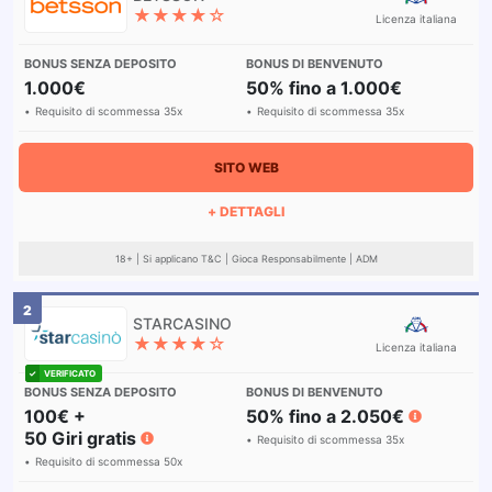
★★★★☆
Licenza italiana
1.000€
50% fino a 1.000€
Requisito di scommessa 35x
Requisito di scommessa 35x
SITO WEB
+ DETTAGLI
18+ | Si applicano T&C | Gioca Responsabilmente | ADM
2
★★★★☆
Licenza italiana
100€ +
50% fino a 2.050€
50 Giri gratis
Requisito di scommessa 35x
Requisito di scommessa 50x