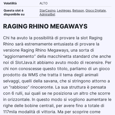
Volatilità
ALTO
Questa slot è
StarCasino
,
LeoVegas
,
Betsson
,
Gioco Digitale
,
disponibile su
AdmiralBet
RAGING RHINO MEGAWAYS
Chi ha avuto la possibilità di provare la slot Raging
Rhino sarà estremamente entusiasta di provare la
versione Raging Rhino Megaways, una sorta di
“aggiornamento” della macchinetta standard che anche
noi di SlotJava.it abbiamo avuto modo di recensire. Per
chi non conoscesse questo titolo, parliamo di un gioco
prodotto da WMS che tratta il tema degli animali
selvaggi, quelli della savana, che si stringono attorno a
un “rabbioso” rinoceronte. La sua struttura è pensata
con 6 rulli, sui quali se ne posiziona un altro che scorre
in orizzontale. In questo modo si vogliono aumentare le
righe delle bobine centrali, per avere fino a totale di
117mila modalità di vittoria. Ma per scoprire come