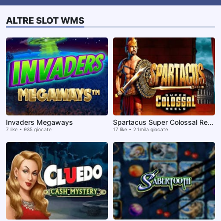
ALTRE SLOT WMS
Invaders Megaways
Spartacus Super Colossal Reels
7 like • 935 giocate
17 like • 2.1mila giocate