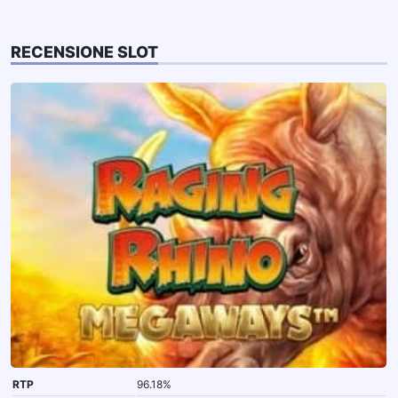
RECENSIONE SLOT
RTP
96.18%