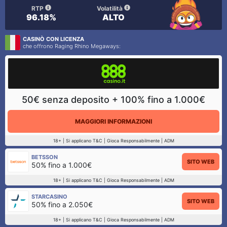
RTP
Volatilità
96.18%
ALTO
CASINÒ CON LICENZA
che offrono Raging Rhino Megaways:
50€ senza deposito + 100% fino a 1.000€
MAGGIORI INFORMAZIONI
18+ | Si applicano T&C | Gioca Responsabilmente | ADM
BETSSON
SITO WEB
50% fino a 1.000€
18+ | Si applicano T&C | Gioca Responsabilmente | ADM
STARCASINO
SITO WEB
50% fino a 2.050€
18+ | Si applicano T&C | Gioca Responsabilmente | ADM