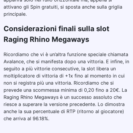
attivano gli Spin gratuiti, si sposta anche sulla griglia
principale.
Considerazioni finali sulla slot
Raging Rhino Megaways
Ricordiamo che vi è un’altra funzione speciale chiamata
Avalance, che si manifesta dopo una vittoria. E infine, in
seguito a più vittorie consecutive, la slot libera un
moltiplicatore di vittoria di +1x fino al momento in cui
non si registra più una vittoria. Ricordiamo che si
prevede una scommessa minima di 0,20 fino a 20€. La
Raging Rhino Megaways è un successo assoluto che
riesce a superare la versione precedente. Lo dimostra
anche la sua percentuale di RTP (ritorno al giocatore)
che arriva al 96.18%.