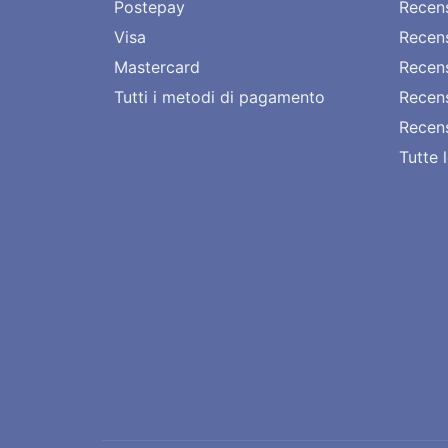
Postepay
Recen
Visa
Recen
Mastercard
Recen
Tutti i metodi di pagamento
Recen
Recen
Tutte 