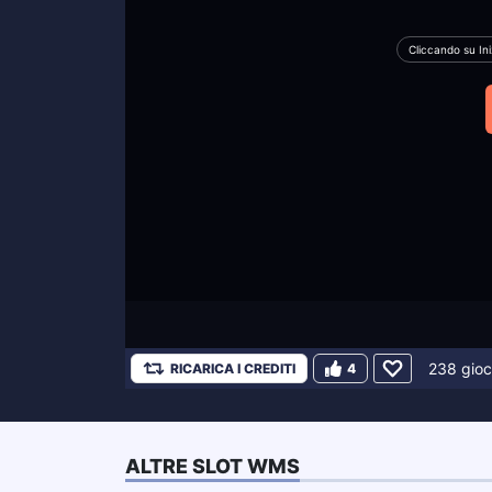
Cliccando su Ini
238
gioc
RICARICA I CREDITI
4
ALTRE SLOT WMS