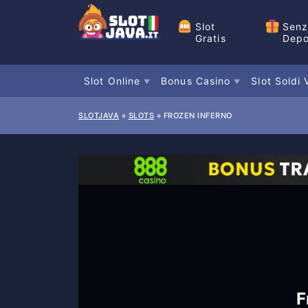
Slot
Sen
Gratis
Depo
Slot Online
Bonus Casino
Slot Soldi 
▼
▼
SLOTJAVA
»
SLOTS
»
FROZEN INFERNO
F