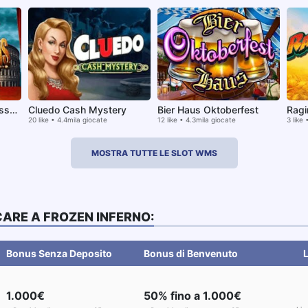
Spartacus Super Colossal Reels
Cluedo Cash Mystery
Bier Haus Oktoberfest
Ragi
20 like • 4.4mila giocate
12 like • 4.3mila giocate
3 like
MOSTRA TUTTE LE SLOT WMS
OCARE A
FROZEN INFERNO
:
Bonus Senza Deposito
Bonus di Benvenuto
1.000€
50% fino a 1.000€