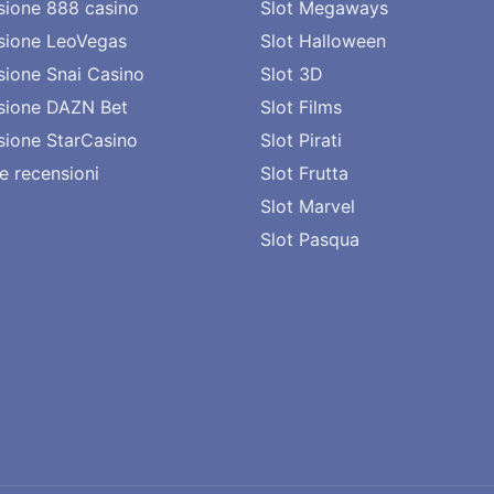
sione 888 casino
Slot Megaways
sione LeoVegas
Slot Halloween
sione Snai Casino
Slot 3D
sione DAZN Bet
Slot Films
sione StarCasino
Slot Pirati
le recensioni
Slot Frutta
Slot Marvel
Slot Pasqua