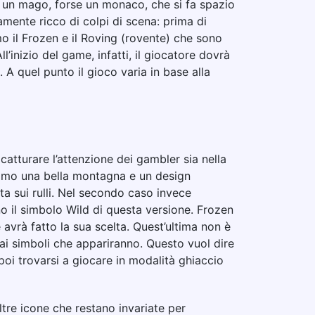
 è un mago, forse un monaco, che si fa spazio
ramente ricco di colpi di scena: prima di
o il Frozen e il Roving (rovente) che sono
’inizio del game, infatti, il giocatore dovrà
 A quel punto il gioco varia in base alla
 catturare l’attenzione dei gambler sia nella
iamo una bella montagna e un design
ta sui rulli. Nel secondo caso invece
 il simbolo Wild di questa versione. Frozen
avrà fatto la sua scelta. Quest’ultima non è
ai simboli che appariranno. Questo vuol dire
poi trovarsi a giocare in modalità ghiaccio
ltre icone che restano invariate per