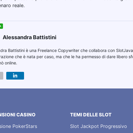
naro reale.
Alessandra Battistini
dra Battistini è una Freelance Copywriter che collabora con SlotJava 
razione che è nata per caso, ma che le ha permesso di dare libero sfog
nò online.
NSIONI CASINO
TEMI DELLE SLOT
sione PokerStars
Slot Jackpot Progressivo