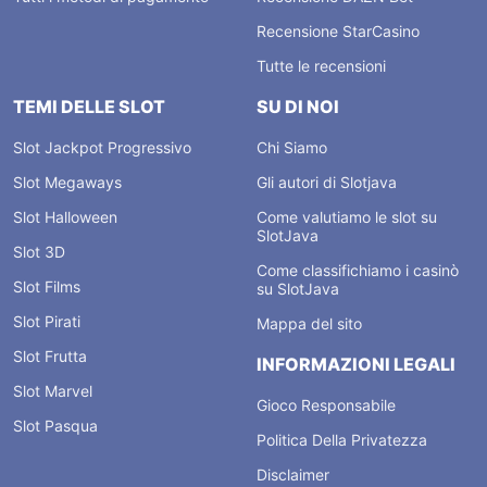
Recensione StarCasino
Tutte le recensioni
TEMI DELLE SLOT
SU DI NOI
Slot Jackpot Progressivo
Chi Siamo
Slot Megaways
Gli autori di Slotjava
Slot Halloween
Come valutiamo le slot su
SlotJava
Slot 3D
Come classifichiamo i casinò
Slot Films
su SlotJava
Slot Pirati
Mappa del sito
Slot Frutta
INFORMAZIONI LEGALI
Slot Marvel
Gioco Responsabile
Slot Pasqua
Politica Della Privatezza
Disclaimer