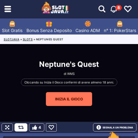
8
Slot Gratis
Bonus Senza Deposito
Casino ADM
n° 1: PokerStars
SLOTJAVA
»
SLOTS
»
NEPTUNES QUEST
Neptune's Quest
di
WMS
Cliccando su Inizia il Gioco confermi di avere almeno 18 anni.
INIZIA IL GIOCO
4
SEGNALA UN PROBLEMA