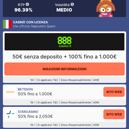
RTP
Volatilità
96.39%
MEDIO
CASINÒ CON LICENZA
che offrono Neptune's Quest:
50€ senza deposito + 100% fino a 1.000€
MAGGIORI INFORMAZIONI
18+ | Si applicano T&C | Gioca Responsabilmente | ADM
BETSSON
SITO WEB
50% fino a 1.000€
18+ | Si applicano T&C | Gioca Responsabilmente | ADM
STARCASINO
SITO WEB
50% fino a 2.050€
18+ | Si applicano T&C | Gioca Responsabilmente | ADM