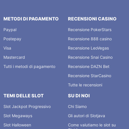
METODI DI PAGAMENTO
RECENSIONI CASINO
Paypal
Recensione PokerStars
Postepay
Recensione 888 casino
Visa
Recensione LeoVegas
Mastercard
Recensione Snai Casino
Tutti i metodi di pagamento
Recensione DAZN Bet
Recensione StarCasino
Tutte le recensioni
TEMI DELLE SLOT
SU DI NOI
Slot Jackpot Progressivo
Chi Siamo
Slot Megaways
Gli autori di Slotjava
Slot Halloween
Come valutiamo le slot su