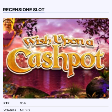
RECENSIONE SLOT
RTP
95%
Volatilità
MEDIO