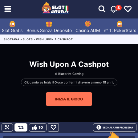
8
Slot Gratis
Bonus Senza Deposito
Casino ADM
n° 1: PokerStars
SLOTJAVA
»
SLOTS
»
WISH UPON A CASHPOT
Wish Upon A Cashpot
di
Blueprint Gaming
Cliccando su Inizia il Gioco confermi di avere almeno 18 anni.
INIZIA IL GIOCO
10
SEGNALA UN PROBLEMA