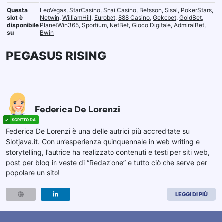
Questa
LeoVegas
,
StarCasino
,
Snai Casino
,
Betsson
,
Sisal
,
PokerStars
,
slot è
Netwin
,
WilliamHill
,
Eurobet
,
888 Casino
,
Gekobet
,
GoldBet
,
disponibile
PlanetWin365
,
Sportium
,
NetBet
,
Gioco Digitale
,
AdmiralBet
,
su
Bwin
PEGASUS RISING
Federica De Lorenzi
Federica De Lorenzi è una delle autrici più accreditate su
Slotjava.it. Con un’esperienza quinquennale in web writing e
storytelling, l’autrice ha realizzato contenuti e testi per siti web,
post per blog in veste di “Redazione” e tutto ciò che serve per
popolare un sito!
LEGGI DI PIÙ