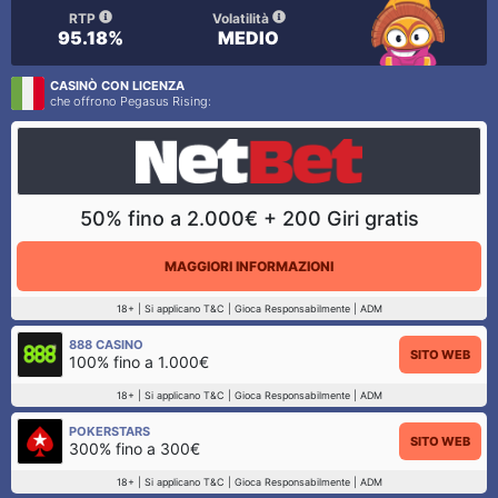
RTP
Volatilità
95.18%
MEDIO
CASINÒ CON LICENZA
che offrono Pegasus Rising:
50% fino a 2.000€ + 200 Giri gratis
MAGGIORI INFORMAZIONI
18+ | Si applicano T&C | Gioca Responsabilmente | ADM
888 CASINO
SITO WEB
100% fino a 1.000€
18+ | Si applicano T&C | Gioca Responsabilmente | ADM
POKERSTARS
SITO WEB
300% fino a 300€
18+ | Si applicano T&C | Gioca Responsabilmente | ADM