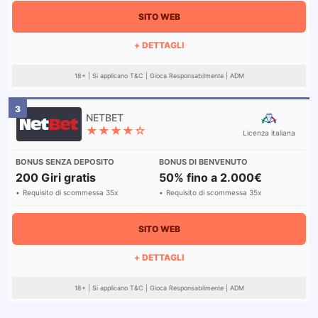
SITO WEB
+ DETTAGLI
18+ | Si applicano T&C | Gioca Responsabilmente | ADM
3
★★★★☆
Licenza italiana
200 Giri gratis
50% fino a 2.000€
Requisito di scommessa 35x
Requisito di scommessa 35x
SITO WEB
+ DETTAGLI
18+ | Si applicano T&C | Gioca Responsabilmente | ADM