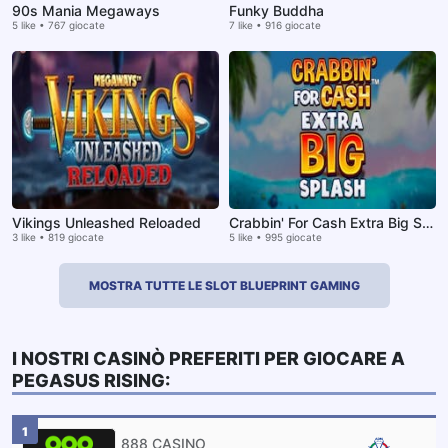
90s Mania Megaways
Funky Buddha
5 like • 767 giocate
7 like • 916 giocate
Vikings Unleashed Reloaded
Crabbin' For Cash Extra Big Splash
3 like • 819 giocate
5 like • 995 giocate
MOSTRA TUTTE LE SLOT BLUEPRINT GAMING
I NOSTRI CASINÒ PREFERITI PER GIOCARE A
PEGASUS RISING
:
1