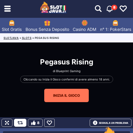
8
Slot Gratis
Bonus Senza Deposito
Casino ADM
n° 1: PokerStars
SLOTJAVA
»
SLOTS
»
PEGASUS RISING
Pegasus Rising
di
Blueprint Gaming
Cliccando su Inizia il Gioco confermi di avere almeno 18 anni.
INIZIA IL GIOCO
8
SEGNALA UN PROBLEMA