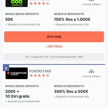
★★★★☆
Licenza italiana
50€
100% fino a 1.000€
Requisito di scommessa 50x
Requisito di scommessa 35x
SITO WEB
+ DETTAGLI
18+ | Si applicano T&C | Gioca Responsabilmente | ADM
2
★★★★☆
Licenza italiana
200€ +
300% fino a 300€
10 Giri gratis
Requisito di scommessa 40x
Requisito di scommessa 65x