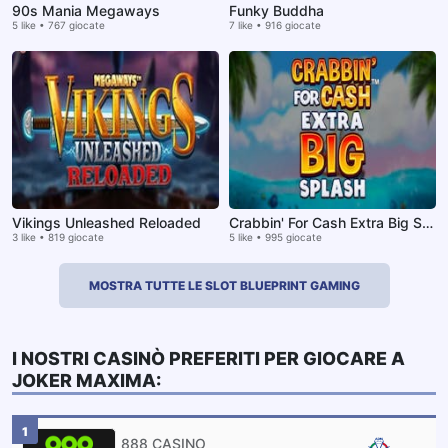
90s Mania Megaways
Funky Buddha
5 like • 767 giocate
7 like • 916 giocate
Vikings Unleashed Reloaded
Crabbin' For Cash Extra Big Splash
3 like • 819 giocate
5 like • 995 giocate
MOSTRA TUTTE LE SLOT BLUEPRINT GAMING
I NOSTRI CASINÒ PREFERITI PER GIOCARE A
JOKER MAXIMA
:
1