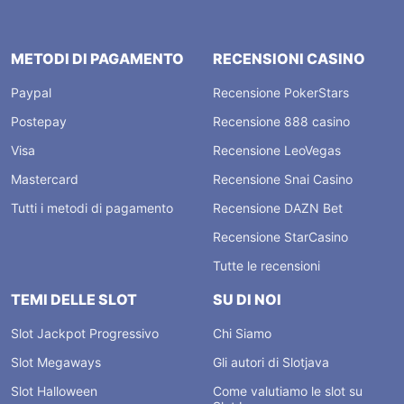
METODI DI PAGAMENTO
RECENSIONI CASINO
Paypal
Recensione PokerStars
Postepay
Recensione 888 casino
Visa
Recensione LeoVegas
Mastercard
Recensione Snai Casino
Tutti i metodi di pagamento
Recensione DAZN Bet
Recensione StarCasino
Tutte le recensioni
TEMI DELLE SLOT
SU DI NOI
Slot Jackpot Progressivo
Chi Siamo
Slot Megaways
Gli autori di Slotjava
Slot Halloween
Come valutiamo le slot su