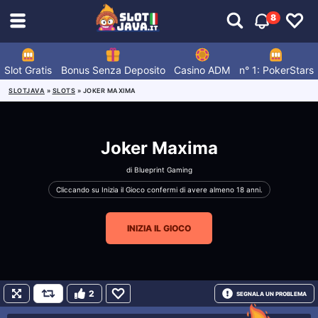
8
Slot Gratis
Bonus Senza Deposito
Casino ADM
n° 1: PokerStars
SLOTJAVA
»
SLOTS
»
JOKER MAXIMA
Joker Maxima
di
Blueprint Gaming
Cliccando su Inizia il Gioco confermi di avere almeno 18 anni.
INIZIA IL GIOCO
2
SEGNALA UN PROBLEMA