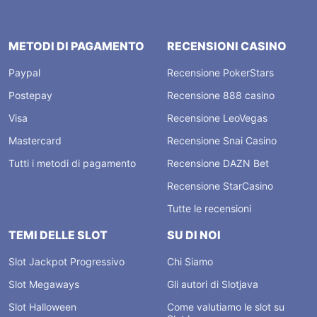
METODI DI PAGAMENTO
RECENSIONI CASINO
Paypal
Recensione PokerStars
Postepay
Recensione 888 casino
Visa
Recensione LeoVegas
Mastercard
Recensione Snai Casino
Tutti i metodi di pagamento
Recensione DAZN Bet
Recensione StarCasino
Tutte le recensioni
TEMI DELLE SLOT
SU DI NOI
Slot Jackpot Progressivo
Chi Siamo
Slot Megaways
Gli autori di Slotjava
Slot Halloween
Come valutiamo le slot su