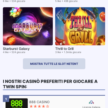
6 like • 534 giocate
5 like • 438 giocate
Starburst Galaxy
Thrill to Grill
4 like • 524 giocate
3 like • 1.3mila giocate
MOSTRA TUTTE LE SLOT NETENT
I NOSTRI CASINÒ PREFERITI PER GIOCARE A
TWIN SPIN
:
1
★★★★☆
Licenza italiana