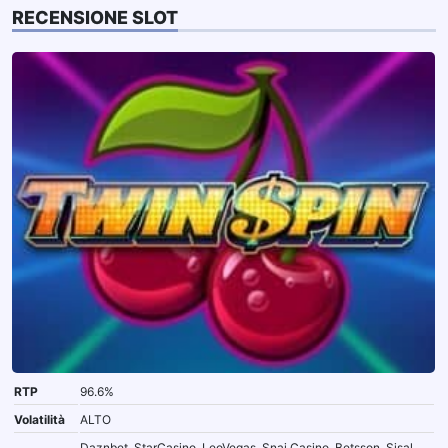
RECENSIONE SLOT
RTP
96.6%
Volatilità
ALTO
Daznbet
,
StarCasino
,
LeoVegas
,
Snai Casino
,
Betsson
,
Sisal
,