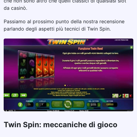
che non sono altro che quelli classici di qualsiasi slot
da casinò.
Passiamo al prossimo punto della nostra recensione
parlando degli aspetti più tecnici di Twin Spin.
Twin Spin: meccaniche di gioco