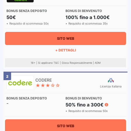
50€
100% fino a 1.000€
Requisito di scommessa 50x
Requisito di scommessa 35x
SITO WEB
+ DETTAGLI
18+ | Si applicano T&C | Gioca Responsabilmente | ADM
2
★★★☆☆
Licenza italiana
-
50% fino a 300€
Requisito di scommessa 50x
SITO WEB