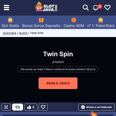
8
Slot Gratis
Bonus Senza Deposito
Casino ADM
n° 1: PokerStars
SLOTJAVA
»
SLOTS
»
TWIN SPIN
Twin Spin
di
NetEnt
Cliccando su Inizia il Gioco confermi di avere almeno 18 anni.
INIZIA IL GIOCO
2
SEGNALA UN PROBLEMA