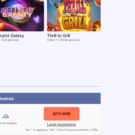
burst Galaxy
Thrill to Grill
 • 524 giocate
3 like • 1.3mila giocate
icenza
SITO WEB
nza italiana
Leggi recensione
18+ | Si applicano T&C | Gioca Responsabilmente | ADM