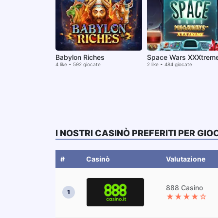
Babylon Riches
4 like • 592 giocate
2 like • 484 giocate
I NOSTRI CASINÒ PREFERITI PER GI
#
Casinò
Valutazione
1
★★★★☆