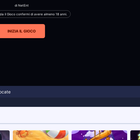
di
NetEnt
zia il Gioco confermi di avere almeno 18 anni.
INIZIA IL GIOCO
ocate