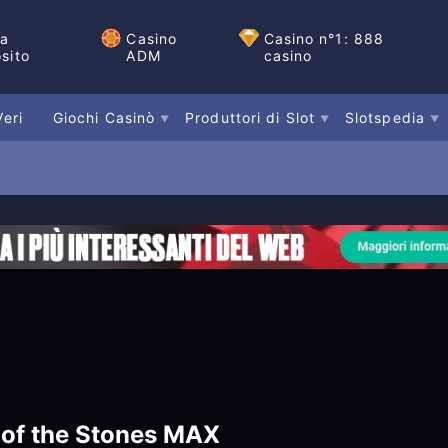
za
Casino
Casino n°1: 888
sito
ADM
casino
Veri
Giochi Casinò
Produttori di Slot
Slotspedia
▼
▼
▼
 of the Stones MAX