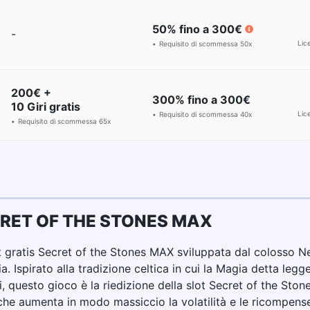
50% fino a 300€
-
Lice
Requisito di scommessa 50x
200€ +
300% fino a 300€
10 Giri gratis
Lice
Requisito di scommessa 40x
Requisito di scommessa 65x
RET OF THE STONES MAX
t gratis Secret of the Stones MAX sviluppata dal colosso Ne
ia. Ispirato alla tradizione celtica in cui la Magia detta leg
i, questo gioco è la riedizione della slot Secret of the Stone
he aumenta in modo massiccio la volatilità e le ricompense, 