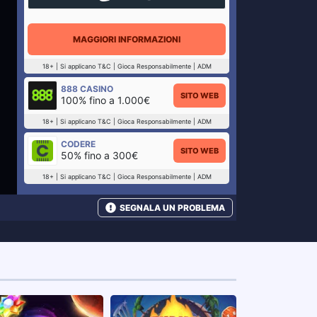
MAGGIORI INFORMAZIONI
18+ | Si applicano T&C | Gioca Responsabilmente | ADM
888 CASINO
SITO WEB
100% fino a 1.000€
18+ | Si applicano T&C | Gioca Responsabilmente | ADM
CODERE
SITO WEB
50% fino a 300€
18+ | Si applicano T&C | Gioca Responsabilmente | ADM
SEGNALA UN PROBLEMA