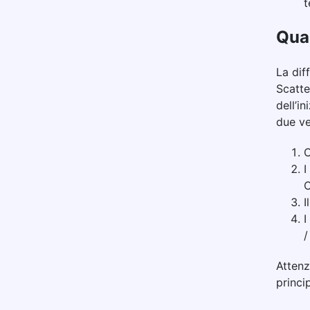
t
Qual
La dif
Scatte
dell’i
due ve
C
I
C
I
I
/
Attenz
princi