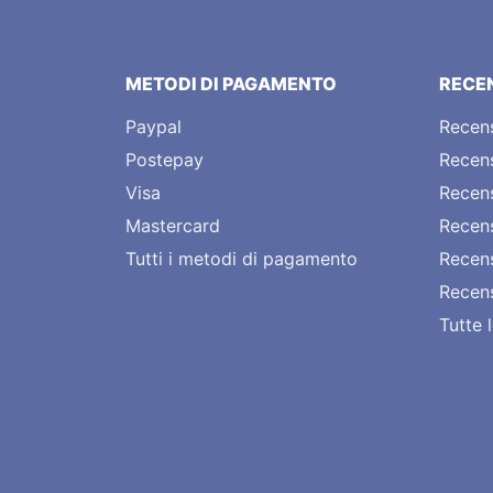
METODI DI PAGAMENTO
RECE
Paypal
Recen
Postepay
Recen
Visa
Recen
Mastercard
Recen
Tutti i metodi di pagamento
Recen
Recen
Tutte 