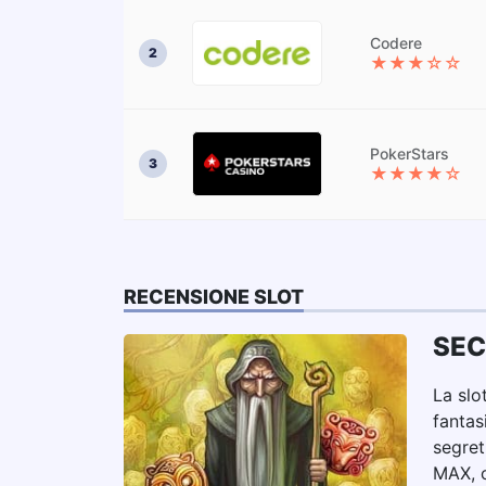
2
★★★☆☆
3
★★★★☆
RECENSIONE SLOT
SEC
La slo
fantas
segret
MAX, c