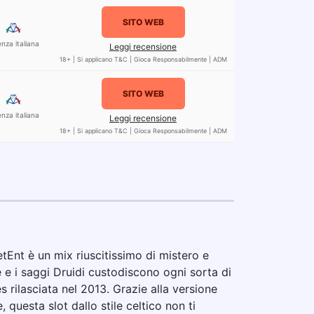
SITO WEB
nza italiana
Leggi recensione
18+ | Si applicano T&C | Gioca Responsabilmente | ADM
SITO WEB
nza italiana
Leggi recensione
18+ | Si applicano T&C | Gioca Responsabilmente | ADM
tEnt è un mix riuscitissimo di mistero e
ge e i saggi Druidi custodiscono ogni sorta di
s rilasciata nel 2013. Grazie alla versione
questa slot dallo stile celtico non ti