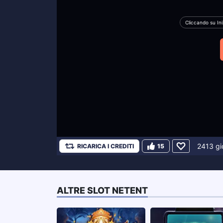
Cliccando su Ini
2413
gi
RICARICA I CREDITI
15
ALTRE SLOT NETENT