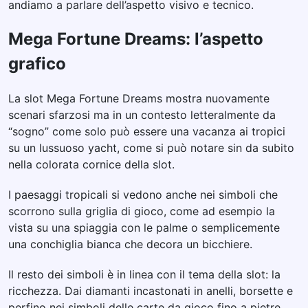
andiamo a parlare dell’aspetto visivo e tecnico.
Mega Fortune Dreams: l’aspetto
grafico
La slot Mega Fortune Dreams mostra nuovamente
scenari sfarzosi ma in un contesto letteralmente da
“sogno” come solo può essere una vacanza ai tropici
su un lussuoso yacht, come si può notare sin da subito
nella colorata cornice della slot.
I paesaggi tropicali si vedono anche nei simboli che
scorrono sulla griglia di gioco, come ad esempio la
vista su una spiaggia con le palme o semplicemente
una conchiglia bianca che decora un bicchiere.
Il resto dei simboli è in linea con il tema della slot: la
ricchezza. Dai diamanti incastonati in anelli, borsette e
perfino nei simboli delle carte da gioco fino a pietre