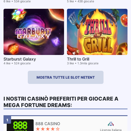
6 like • 534 giocate
5 like • 438 giocate
Starburst Galaxy
Thrill to Grill
4 like • 524 giocate
3 like • 1.3mila giocate
MOSTRA TUTTE LE SLOT NETENT
I NOSTRI CASINÒ PREFERITI PER GIOCARE A
MEGA FORTUNE DREAMS
:
1
★★★★☆
Licenza italiana