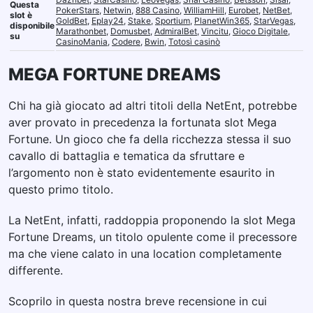
Questa
PokerStars
,
Netwin
,
888 Casino
,
WilliamHill
,
Eurobet
,
NetBet
,
slot è
GoldBet
,
Eplay24
,
Stake
,
Sportium
,
PlanetWin365
,
StarVegas
,
disponibile
Marathonbet
,
Domusbet
,
AdmiralBet
,
Vincitu
,
Gioco Digitale
,
su
CasinoMania
,
Codere
,
Bwin
,
Totosì casinò
MEGA FORTUNE DREAMS
Chi ha già giocato ad altri titoli della NetEnt, potrebbe
aver provato in precedenza la fortunata slot Mega
Fortune. Un gioco che fa della ricchezza stessa il suo
cavallo di battaglia e tematica da sfruttare e
l’argomento non è stato evidentemente esaurito in
questo primo titolo.
La NetEnt, infatti, raddoppia proponendo la slot Mega
Fortune Dreams, un titolo opulente come il precessore
ma che viene calato in una location completamente
differente.
Scoprilo in questa nostra breve recensione in cui