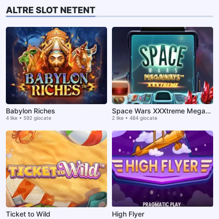
ALTRE SLOT NETENT
Babylon Riches
Space Wars XXXtreme Megaways
4 like • 592 giocate
2 like • 484 giocate
Ticket to Wild
High Flyer