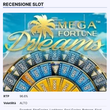
RECENSIONE SLOT
RTP
96.6%
Volatilità
ALTO
Daznbet
,
StarCasino
,
LeoVegas
,
Snai Casino
,
Betsson
,
Sisal
,