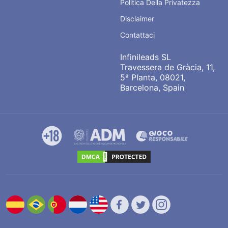
Politica Della Privatezza
Disclaimer
Contattaci
Infinileads SL
Travessera de Gràcia, 11,
5ª Planta, 08021,
Barcelona, Spain